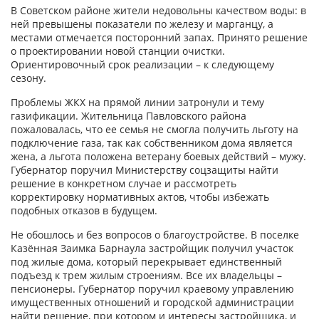
В Советском районе жители недовольны качеством воды: в
ней превышены показатели по железу и марганцу, а
местами отмечается посторонний запах. Принято решение
о проектировании новой станции очистки.
Ориентировочный срок реализации – к следующему
сезону.
Проблемы ЖКХ на прямой линии затронули и тему
газификации. Жительница Павловского района
пожаловалась, что ее семья не смогла получить льготу на
подключение газа, так как собственником дома является
жена, а льгота положена ветерану боевых действий – мужу.
Губернатор поручил Министерству соцзащиты найти
решение в конкретном случае и рассмотреть
корректировку нормативных актов, чтобы избежать
подобных отказов в будущем.
Не обошлось и без вопросов о благоустройстве. В поселке
Казённая Заимка Барнаула застройщик получил участок
под жилые дома, который перекрывает единственный
подъезд к трем жилым строениям. Все их владельцы –
пенсионеры. Губернатор поручил краевому управлению
имущественных отношений и городской администрации
найти решение, при котором и интересы застройщика, и