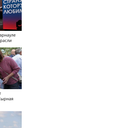
Барнауле
трасли
т
Сырная