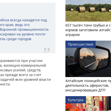
йска всегда находятся под
о края, ведь это
657 тысяч тонн грубых и 
оборонной промышленности.
кормов заготовили алтайс
ксирован на уровне почти
аграрии
ель среди городов
Происшествия
ерживаются при участии
тва, жилищно-коммунальной
нсовых усилий, средств,
х прежде всего за счет
задачей всех уровней власти
Алтайские полицейские п
ности.
деятельность аферистов,
инсценировавших ДТП
Культура