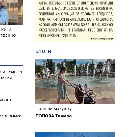
ки. 2
ственно
БЛОГИ
снил смысл
звитии
у
ивает
х
Прошли макушку
экономике
ПОПОВА Тамара