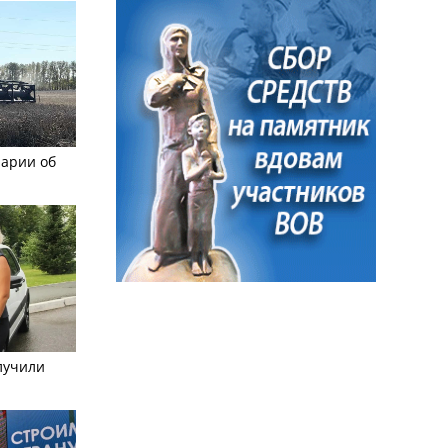
рарии об
лучили