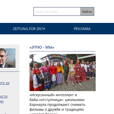
ZEITUNG FÜR DICH
РЕКЛАМА
«ЭТНО - МЫ»
оте за
«Искусанный» интеллект и
истр
баба-«отступница»: школьники
ии
Барнаула продолжают снимать
фильмы о дружбе и традициях