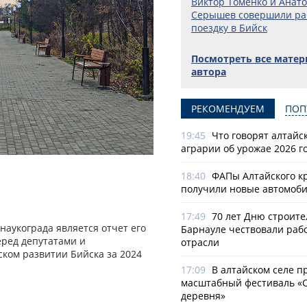
Виктор Томенко и Анат
Серышев совершили р
поездку в Бийск
Посмотреть все мате
автора
РЕКОМЕНДУЕМ
ПОП
19:45
Что говорят алтайс
аграрии об урожае 2026 г
18:40
ФАПы Алтайского к
получили новые автомоб
17:49
70 лет Дню строите
наукограда является отчет его
Барнауле чествовали раб
еред депутатами и
отрасли
ком развитии Бийска за 2024
17:09
В алтайском селе п
масштабный фестиваль «
деревня»