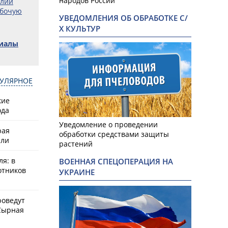
народов России
олий
абочую
УВЕДОМЛЕНИЯ ОБ ОБРАБОТКЕ С/
Х КУЛЬТУР
риалы
УЛЯРНОЕ
кие
ода
Уведомление о проведении
рая
обработки средствами защиты
или
растений
ля: в
ВОЕННАЯ СПЕЦОПЕРАЦИЯ НА
отников
УКРАИНЕ
роведут
Сырная