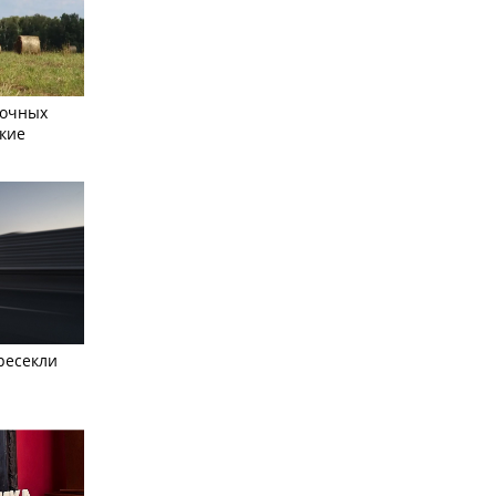
сочных
кие
ресекли