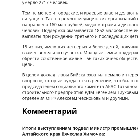
умерло 2717 человек.
Тем не менее и городские, и краевые власти делают 
ситуацию. Так, на ремонт медицинских организаций 
направлено 160 млн рублей, медосмотрами и диспан
человек. Поддержка оказывается 1852 малообеспече
выплаты при рождении третьего и последующих детей
18 из них, имеющих четверых и более детей, получ
взамен земельного участка. Молодые семьи поддерж
обрести собственное жилье – 56 таких ячеек общест
цели.
В целом доклад главы Бийска охватил немало интерес
вопросов, которые нуждаются в решении, что было о
председателем социального комитета АКЗС Татьяной
строительного предприятия РДМ Евгением Тиуковым
отделения ОНФ Алексеем Чесноковым и другими.
Комментарий
Итоги выступлениям подвел министр промышлен
Алтайского края Вячеслав Химочка: