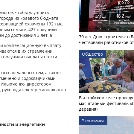
многое, чтобы улучшить
города из краевого бюджета
серизацией охвачены 132 тыс.
нным семьям, 427 получили
 до достижения 3 лет, а
70 лет Дню строителя: в 
чествовали работников о
или компенсационную выплату
иваются в их стремлении
Общество
ва получили выплаты на эти
ных актуальных тем, а также
тмечено и содокладчиками –
 Ильюченко, директором
, руководителем регионального
В алтайском селе проведу
масштабный фестиваль «
деревня»
Экономика
ности и энергетики