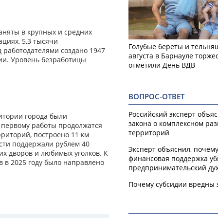
заняты в крупных и средних
ациях, 5,3 тысячи
Голубые береты и тельняш
 работодателями создано 1947
августа в Барнауле торже
сии. Уровень безработицы
отметили День ВДВ
ВОПРОС-ОТВЕТ
Российский эксперт объя
итории города были
закона о комплексном ра
 первому работы продолжатся
территорий
рриторий, построено 11 км
сти поддержали рублем 40
Эксперт объяснил, почем
их дворов и любимых уголков. К
финансовая поддержка уб
в в 2025 году было направлено
предпринимательский ду
Почему субсидии вредны 