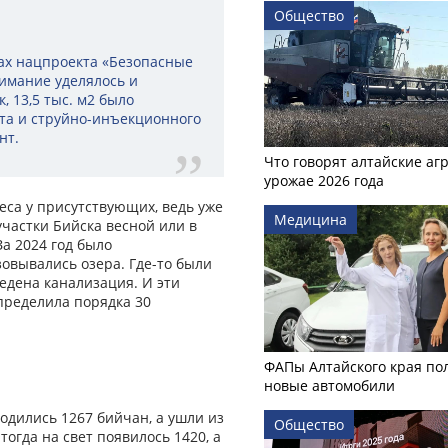
Общество
ах нацпроекта «Безопасные
нимание уделялось и
, 13,5 тыс. м2 было
та и струйно-инъекционного
нт.
Что говорят алтайские аг
урожае 2026 года
еса у присутствующих, ведь уже
Медицина
участки Бийска весной или в
а 2024 год было
зовывались озера. Где-то были
ведена канализация. И эти
пределила порядка 30
ФАПы Алтайского края по
новые автомобили
родились 1267 бийчан, а ушли из
Общество
тогда на свет появилось 1420, а