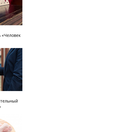
 «Человек
ательный
»