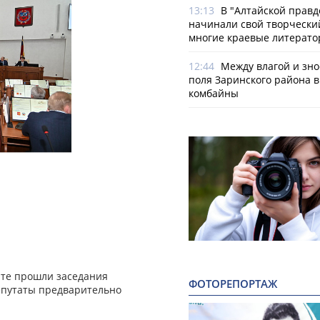
13:13
В "Алтайской правд
начинали свой творчески
многие краевые литерат
12:44
Между влагой и зно
поля Заринского района 
комбайны
енте прошли заседания
ФОТОРЕПОРТАЖ
депутаты предварительно