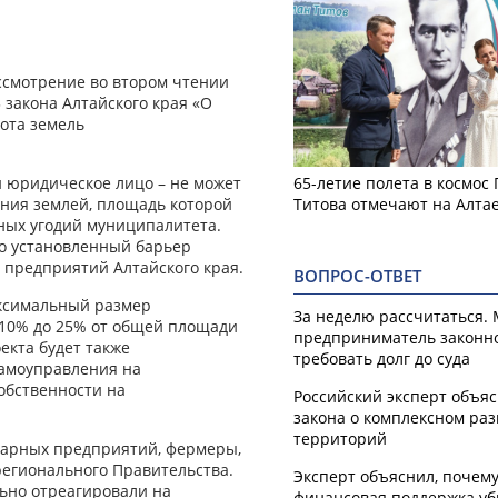
ссмотрение во втором чтении
 закона Алтайского края «О
ота земель
и юридическое лицо – не может
65-летие полета в космос
ания землей, площадь которой
Титова отмечают на Алта
ных угодий муниципалитета.
о установленный барьер
 предприятий Алтайского края.
ВОПРОС-ОТВЕТ
аксимальный размер
За неделю рассчитаться.
 10% до 25% от общей площади
предприниматель законн
екта будет также
требовать долг до суда
самоуправления на
обственности на
Российский эксперт объя
закона о комплексном ра
территорий
рарных предприятий, фермеры,
егионального Правительства.
Эксперт объяснил, почем
льно отреагировали на
финансовая поддержка уб