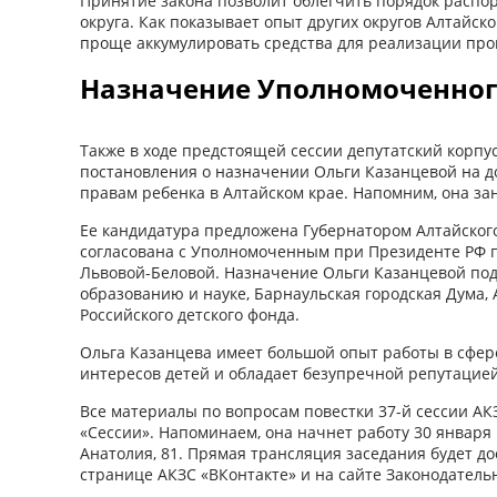
Принятие закона позволит облегчить порядок расп
округа. Как показывает опыт других округов Алтайск
проще аккумулировать средства для реализации про
Назначение Уполномоченног
Также в ходе предстоящей сессии депутатский корпу
постановления о назначении Ольги Казанцевой на 
правам ребенка в Алтайском крае. Напомним, она зани
Ее кандидатура предложена Губернатором Алтайског
согласована с Уполномоченным при Президенте РФ 
Львовой-Беловой. Назначение Ольги Казанцевой по
образованию и науке, Барнаульская городская Дума,
Российского детского фонда.
Ольга Казанцева имеет большой опыт работы в сфер
интересов детей и обладает безупречной репутацией
Все материалы по вопросам повестки 37-й сессии А
«Сессии». Напоминаем, она начнет работу 30 января в 
Анатолия, 81. Прямая трансляция заседания будет д
странице АКЗС «ВКонтакте» и на сайте Законодатель