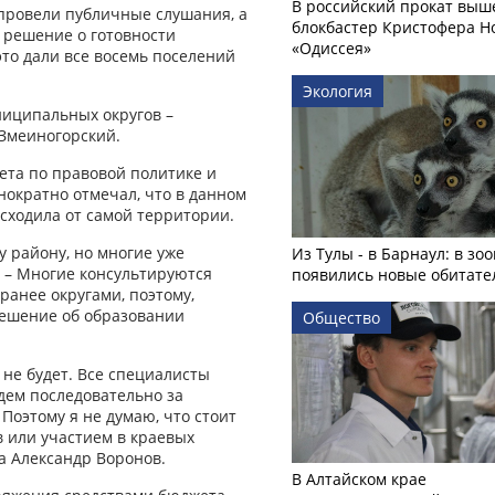
В российский прокат выш
 провели публичные слушания, а
блокбастер Кристофера Н
л решение о готовности
«Одиссея»
это дали все восемь поселений
Экология
ниципальных округов –
 Змеиногорский.
ета по правовой политике и
ократно отмечал, что в данном
сходила от самой территории.
 району, но многие уже
Из Тулы - в Барнаул: в зо
. – Многие консультируются
появились новые обитате
ранее округами, поэтому,
решение об образовании
Общество
не будет. Все специалисты
дем последовательно за
Поэтому я не думаю, что стоит
 или участием в краевых
а Александр Воронов.
В Алтайском крае