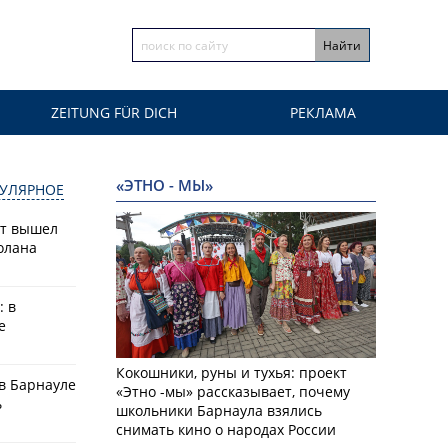
ZEITUNG FÜR DICH
РЕКЛАМА
«ЭТНО - МЫ»
УЛЯРНОЕ
ат вышел
олана
: в
е
Кокошники, руны и тухья: проект
в Барнауле
«Этно -мы» рассказывает, почему
ь
школьники Барнаула взялись
снимать кино о народах России