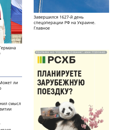
Завершился 1627-й день
спецоперации РФ на Украине.
Главное
 Германа
е
РЕКЛАМА АО "РОССЕЛЬХОЗБАНК". ИНН 772511448.
 Может ли
о
снил смысл
звитии
у
ивает