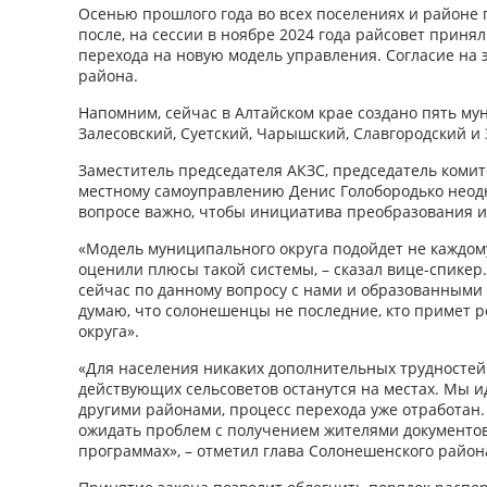
Осенью прошлого года во всех поселениях и районе
после, на сессии в ноябре 2024 года райсовет приня
перехода на новую модель управления. Согласие на 
района.
Напомним, сейчас в Алтайском крае создано пять му
Залесовский, Суетский, Чарышский, Славгородский и
Заместитель председателя АКЗС, председатель комит
местному самоуправлению Денис Голобородько неодн
вопросе важно, чтобы инициатива преобразования и
«Модель муниципального округа подойдет не каждому
оценили плюсы такой системы, – сказал вице-спикер
сейчас по данному вопросу с нами и образованными 
думаю, что солонешенцы не последние, кто примет 
округа».
«Для населения никаких дополнительных трудностей 
действующих сельсоветов останутся на местах. Мы и
другими районами, процесс перехода уже отработан. 
ожидать проблем с получением жителями документов
программах», – отметил глава Солонешенского район