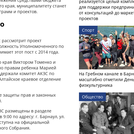
оряжения средствами бюджета
реализуется целый компл
ого края, муниципалитету станет
для поддержки предприни
грамм и проектов.
от консультаций до марк
проектов
о
Спорт
с рассмотрит проект
должность Уполномоченного по
мает этот пост с 2014 года.
о края Виктором Томенко и
по правам ребенка Марией
ддержали комитет АКЗС по
На Гребном канале в Бар
 Алтайское краевое отделение
масштабно отметили Ден
физкультурника
е защиты прав и законных
Общество
.
КЗС размещены в разделе
9:00 по адресу: г. Барнаул, ул.
оступна на официальной
ного Собрания.