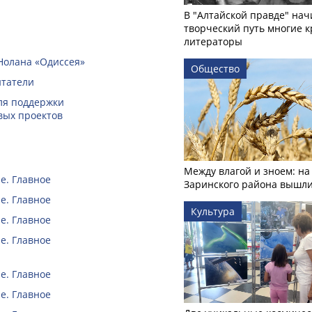
В "Алтайской правде" нач
творческий путь многие 
литераторы
Нолана «Одиссея»
Общество
итатели
ля поддержки
вых проектов
Между влагой и зноем: на
е. Главное
Заринского района вышл
е. Главное
Культура
е. Главное
е. Главное
е. Главное
е. Главное