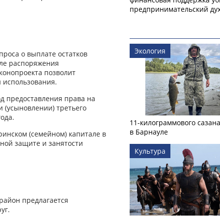
предпринимательский ду
Экология
проса о выплате остатков
сле распоряжения
конопроекта позволит
й использования.
од предоставления права на
 (усыновлении) третьего
ода.
11-килограммового сазан
в Барнауле
инском (семейном) капитале в
ьной защите и занятости
Культура
район предлагается
уг.