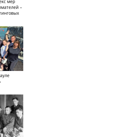
екс мер
мателей –
етинговых
науле
ь