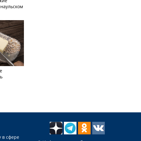
кие
рнаульском
е
сь
 в сфере