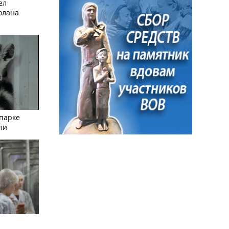
ел
олана
опарке
ли