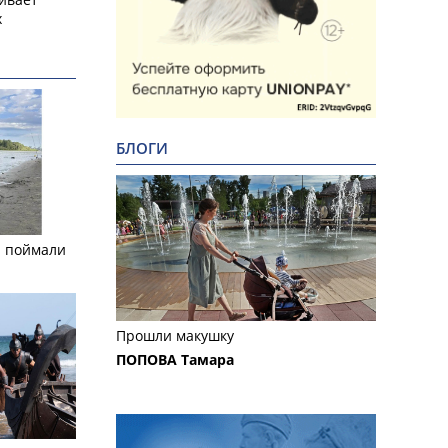
х
БЛОГИ
а поймали
Прошли макушку
ПОПОВА Тамара