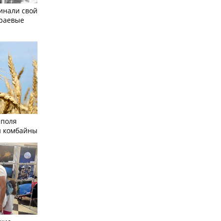
инали свой
краевые
 поля
и комбайны