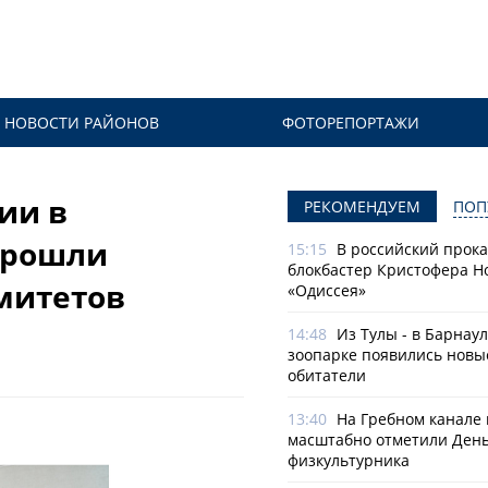
НОВОСТИ РАЙОНОВ
ФОТОРЕПОРТАЖИ
ии в
РЕКОМЕНДУЕМ
ПОП
прошли
15:15
В российский прок
блокбастер Кристофера Н
митетов
«Одиссея»
14:48
Из Тулы - в Барнаул
зоопарке появились новы
обитатели
13:40
На Гребном канале 
масштабно отметили Ден
физкультурника