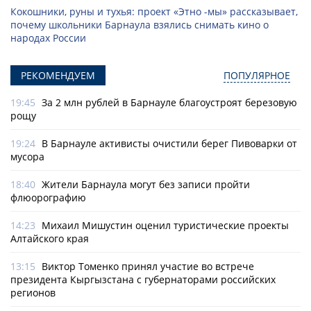
Кокошники, руны и тухья: проект «Этно -мы» рассказывает,
почему школьники Барнаула взялись снимать кино о
народах России
РЕКОМЕНДУЕМ
ПОПУЛЯРНОЕ
19:45
За 2 млн рублей в Барнауле благоустроят березовую
рощу
19:24
В Барнауле активисты очистили берег Пивоварки от
мусора
18:40
Жители Барнаула могут без записи пройти
флюорографию
14:23
Михаил Мишустин оценил туристические проекты
Алтайского края
13:15
Виктор Томенко принял участие во встрече
президента Кыргызстана с губернаторами российских
регионов