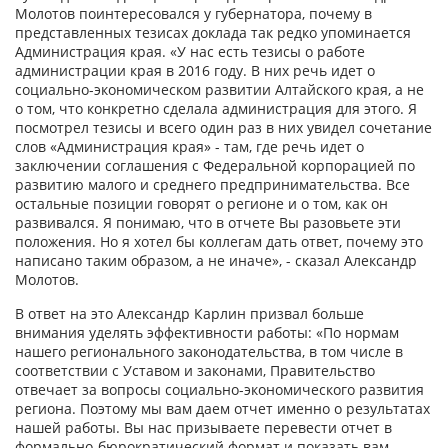
Молотов поинтересовался у губернатора, почему в
представленных тезисах доклада так редко упоминается
Администрация края. «У нас есть тезисы о работе
администрации края в 2016 году. В них речь идет о
социально-экономическом развитии Алтайского края, а не
о том, что конкретно сделала администрация для этого. Я
посмотрел тезисы и всего один раз в них увидел сочетание
слов «Администрация края» - там, где речь идет о
заключении соглашения с Федеральной корпорацией по
развитию малого и среднего предпринимательства. Все
остальные позиции говорят о регионе и о том, как он
развивался. Я понимаю, что в отчете Вы разовьете эти
положения. Но я хотел бы коллегам дать ответ, почему это
написано таким образом, а не иначе», - сказал Александр
Молотов.
В ответ на это Александр Карлин призвал больше
внимания уделять эффективности работы: «По нормам
нашего регионального законодательства, в том числе в
соответствии с Уставом и законами, Правительство
отвечает за вопросы социально-экономического развития
региона. Поэтому мы вам даем отчет именно о результатах
нашей работы. Вы нас призываете перевести отчет в
формально-бюрократический формат и показать вам