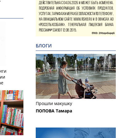
БЛОГИ
иги
сии
ае
Прошли макушку
ПОПОВА Тамара