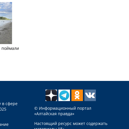
а поймали
 в сфере
© Информационный портал
025
«Алтайская правда»
Настоящий ресурс может содержать
ание
материалы 18+