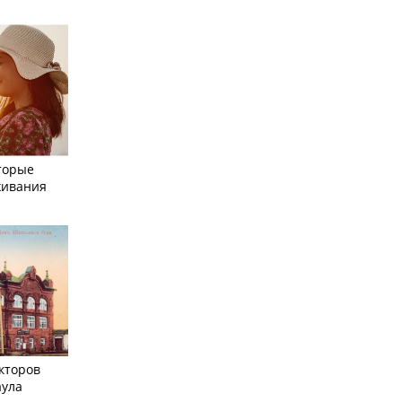
торые
живания
кторов
аула