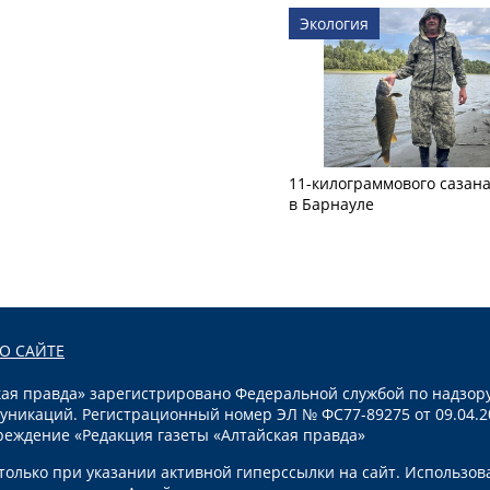
Экология
11-килограммового сазан
в Барнауле
О САЙТЕ
я правда» зарегистрировано Федеральной службой по надзору
уникаций. Регистрационный номер ЭЛ № ФС77-89275 от 09.04.2
реждение «Редакция газеты «Алтайская правда»
олько при указании активной гиперссылки на сайт. Использов