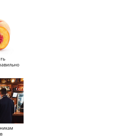
ать
равильно
тникам
 в