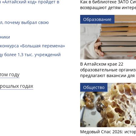
 «Алтайский код» пройдет в
Как в библиотеке ЗАТО С
возвращают детям интере
Образование
ал, почему выбрал свою
вники
 конкурса «Большая перемена»
ду более 1,3 тыс. учреждений
В Алтайском крае 22
образовательные органи
том году
предлагают вакансии для 
прошлых годах
Общество
Медовый Спас 2026: исто