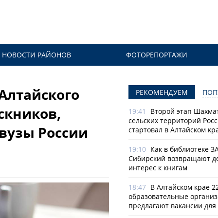
НОВОСТИ РАЙОНОВ
ФОТОРЕПОРТАЖИ
Алтайского
РЕКОМЕНДУЕМ
ПОП
скников,
19:41
Второй этап Шахма
сельских территорий Рос
вузы России
стартовал в Алтайском кр
19:10
Как в библиотеке З
Сибирский возвращают д
интерес к книгам
18:47
В Алтайском крае 2
образовательные органи
предлагают вакансии для 