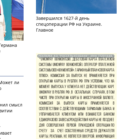
Завершился 1627-й день
спецоперации РФ на Украине.
Главное
 Германа
е
РЕКЛАМА АО "РОССЕЛЬХОЗБАНК". ИНН 772511448.
 Может ли
о
снил смысл
звитии
у
ивает
х