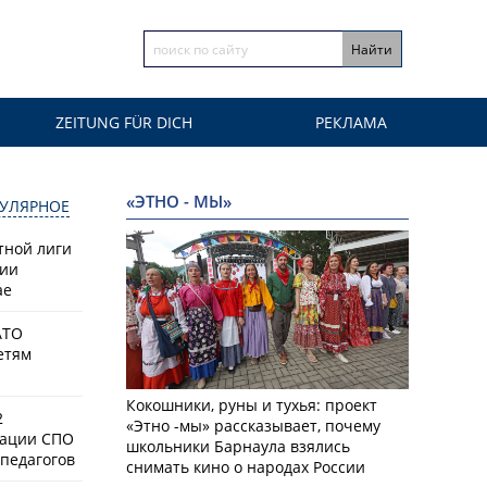
ZEITUNG FÜR DICH
РЕКЛАМА
«ЭТНО - МЫ»
УЛЯРНОЕ
тной лиги
сии
ае
АТО
етям
Кокошники, руны и тухья: проект
2
«Этно -мы» рассказывает, почему
зации СПО
школьники Барнаула взялись
педагогов
снимать кино о народах России