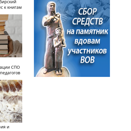
ибирский
с к книгам
зации СПО
педагогов
рия и