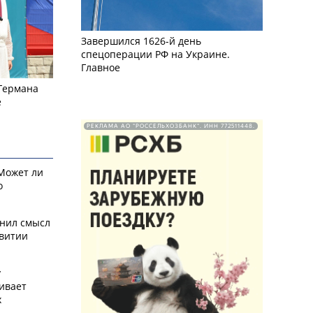
Завершился 1626-й день
спецоперации РФ на Украине.
Главное
 Германа
е
РЕКЛАМА АО "РОССЕЛЬХОЗБАНК". ИНН 772511448.
 Может ли
о
снил смысл
звитии
у
ивает
х