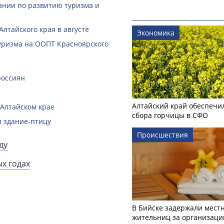
ании по развитию туризма и
лтайского края в августе
Экономика
туризма на ООПТ Красноярского
россиян
Алтайский край обеспечи
 Алтайском крае
сбора горчицы в СФО
и здание-птицу
Происшествия
ду
ых годах
В Бийске задержали мест
жительниц за организаци