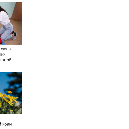
ок» в
по
тарной
й край