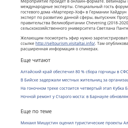
Мероприятие пройдет в онлайн-формате. Вебинары 
международные эксперты. Специальный гость форума
гостевого дома «Мартерер-Хоф» в Германии Хайдрун
эксперт по развитию данной сферы, выпускник Про
правительства Великобритании Chevening (2018-2020
сельскохозяйственного университета Светлана Пант
Желающим посмотреть эфир нужно зарегистрировать
ссылке
http://seltourism.visitaltai.info/
. Там опубликов
расширенная информация о спикерах.
Еще читают
Алтайский край обеспечил 80 % сбора горчицы в СФ
В Бийске задержали местных жительниц за организац
На гоночном треке состоится четвертый этап Кубка 
Ночной ремонт у Старого моста: в Барнауле обновля
Еще по теме
Михаил Мишустин оценил туристические проекты Ал