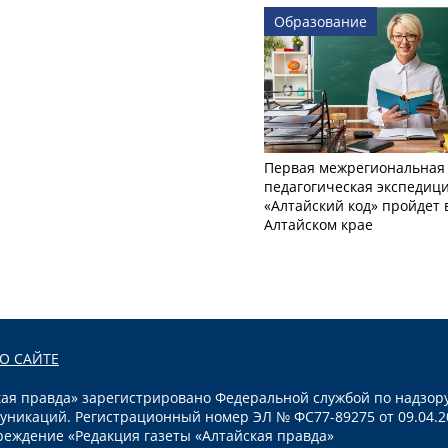
Образование
Первая межрегиональная
педагогическая экспедиц
«Алтайский код» пройдет 
Алтайском крае
О САЙТЕ
я правда» зарегистрировано Федеральной службой по надзору
уникаций. Регистрационный номер ЭЛ № ФС77-89275 от 09.04.2
реждение «Редакция газеты «Алтайская правда»