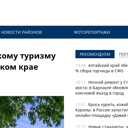
НОВОСТИ РАЙОНОВ
ФОТОРЕПОРТАЖИ
кому туризму
РЕКОМЕНДУЕМ
ПОП
ском крае
19:48
Алтайский край обе
% сбора горчицы в СФО
18:11
Ночной ремонт у С
моста: в Барнауле обновл
ключевой въезд в город
17:51
Брось курить, езжа
Курилы: в России запусти
онлайн-­площадку «Давай 
17:13
Новые стандарты: 