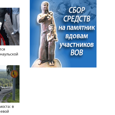
тся
рнаульской
моста: в
чевой