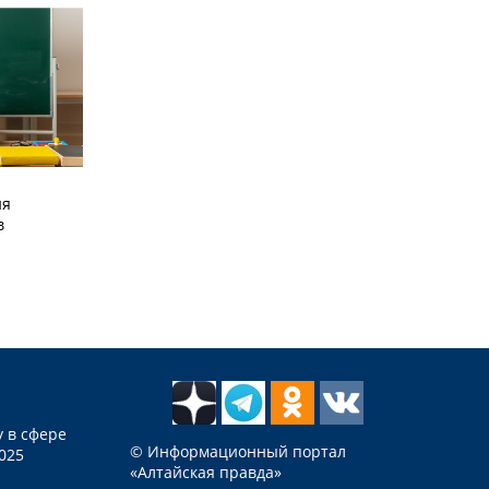
ия
в
 в сфере
© Информационный портал
025
«Алтайская правда»