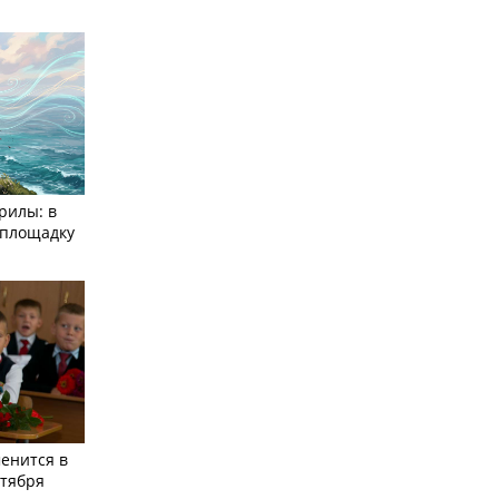
рилы: в
­площадку
енится в
нтября