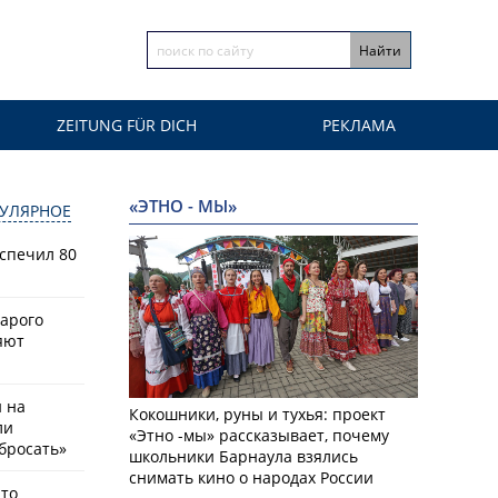
ZEITUNG FÜR DICH
РЕКЛАМА
«ЭТНО - МЫ»
УЛЯРНОЕ
спечил 80
тарого
яют
й на
Кокошники, руны и тухья: проект
ли
«Этно -мы» рассказывает, почему
бросать»
школьники Барнаула взялись
снимать кино о народах России
что