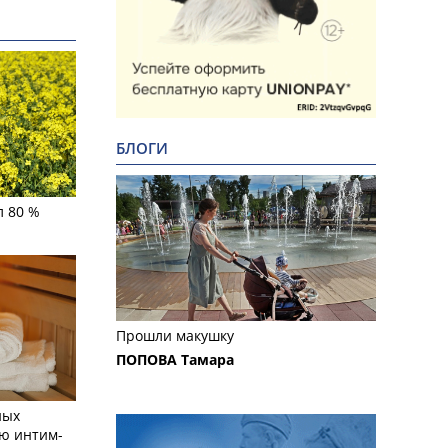
БЛОГИ
л 80 %
Прошли макушку
ПОПОВА Тамара
ных
ю интим-