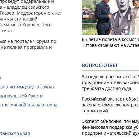
проведут федеральные и
 – владелец сельского
 Глазер. Модератором станет
граммы стипендий
), магистр Королевского
юхина.
65-летие полета в космос
ся на портале Форума по
Титова отмечают на Алта
ана полная программа и
ВОПРОС-ОТВЕТ
За неделю рассчитаться.
О
предприниматель законн
ию интим-услуг в саунах
требовать долг до суда
Барнаульской Ракеты
Российский эксперт объя
ют ключевой въезд в город
закона о комплексном ра
территорий
Эксперт объяснил, почем
финансовая поддержка уб
предпринимательский ду
тайского края