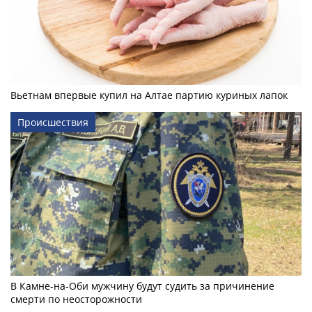
Вьетнам впервые купил на Алтае партию куриных лапок
Происшествия
В Камне-на-Оби мужчину будут судить за причинение
смерти по неосторожности