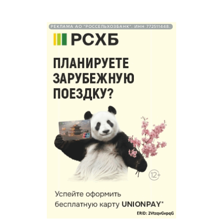
РЕКЛАМА АО "РОССЕЛЬХОЗБАНК". ИНН 772511448.