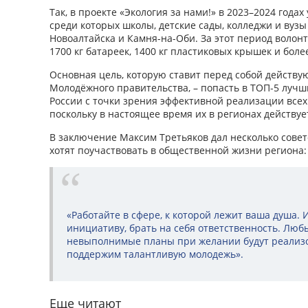
Так, в проекте «Экология за нами!» в 2023–2024 года
среди которых школы, детские сады, колледжи и вузы 
Новоалтайска и Камня-на-Оби. За этот период волон
1700 кг батареек, 1400 кг пластиковых крышек и боле
Основная цель, которую ставит перед собой действ
Молодёжного правительства, – попасть в ТОП-5 луч
России с точки зрения эффективной реализации всех 
поскольку в настоящее время их в регионах действует
В заключение Максим Третьяков дал несколько сове
хотят поучаствовать в общественной жизни региона:
«Работайте в сфере, к которой лежит ваша душа. 
инициативу, брать на себя ответственность. Любы
невыполнимые планы при желании будут реализов
поддержим талантливую молодежь».
Еще читают