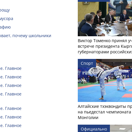
 рощу
мусора
рафию
зывает, почему школьники
Виктор Томенко принял у
встрече президента Кырг
губернаторами российски
Спорт
е. Главное
е. Главное
е. Главное
е. Главное
Алтайские тхэквондиты п
е. Главное
на пьедестал чемпионата
е. Главное
Монголии
е. Главное
Официально