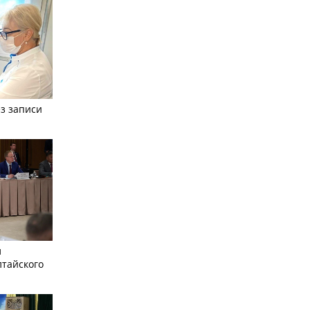
з записи
л
лтайского