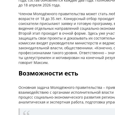
года, состав обновляется каждые два года. Полномо
до 18 апреля 2026 года.
Членом Молодёжного правительства может стать люб
возрасте от 18 до 35 лет. Конкурсный отбор проходит
соискатели присылают заявку и готовую программу, 
видение отдельных направлений социально-экономич
Второй этап проходит в очной форме. Здесь уже уча
защищать свои проекты и доказывать их состоятельн
комиссии входят руководители министерств и ведомс
законодательной власти, общественники. «Конечно, 
профессионалами такого уровня. Ответственно – знач
ты целеустремлен и мотивирован на конечный результ
говорит Максим.
Возможности есть
Основная задача Молодёжного правительства – при
взаимодействию с органами исполнительной власти к
процесс социально-экономического развития региона
аналитическая и экспертная работа, подготовка упра