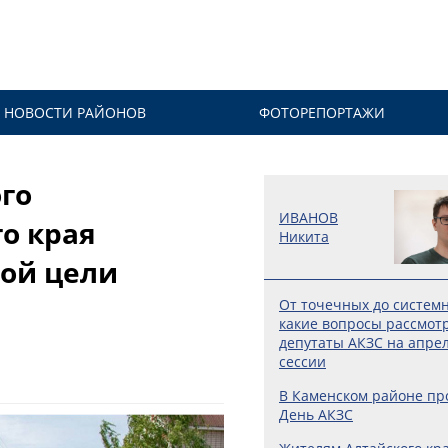
НОВОСТИ РАЙОНОВ
ФОТОРЕПОРТАЖИ
го
ИВАНОВ
о края
Никита
ной цели
От точечных до систем
какие вопросы рассмот
депутаты АКЗС на апре
сессии
В Каменском районе п
День АКЗС