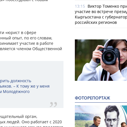
13:15
Виктор Томенко пр
участие во встрече прези
Кыргызстана с губернато
российских регионов
ти «юрист в сфере
нный опыт, по его словам,
ринимает участие в работе
является членом Общественной
ерить должность
яков. – К тому же у меня
ом Молодёжного
ФОТОРЕПОРТАЖ
ещательный орган,
х людей. Оно работает с 2020