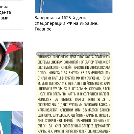
инял
дента
Завершился 1625-й день
рами
спецоперации РФ на Украине.
Главное
РЕКЛАМА АО "РОССЕЛЬХОЗБАНК". ИНН 772511448.