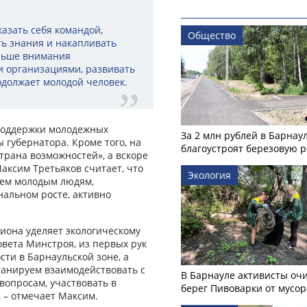
казать себя командой,
Общество
ть знания и накапливать
льше внимания
и организациями, развивать
одолжает молодой человек.
 поддержки молодежных
За 2 млн рублей в Барнау
губернатора. Кроме того, на
благоустроят березовую 
трана возможностей», а вскоре
аксим Третьяков считает, что
Экология
сем молодым людям,
альном росте, активно
иона уделяет экологическому
вета Минстроя, из первых рук
сти в Барнаульской зоне, а
ланируем взаимодействовать с
В Барнауле активисты оч
опросам, участвовать в
берег Пивоварки от мусор
, – отмечает Максим.