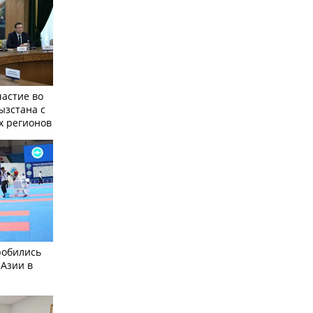
частие во
ызстана с
х регионов
робились
 Азии в