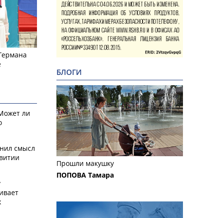
 Германа
е
БЛОГИ
 Может ли
о
снил смысл
звитии
Прошли макушку
ПОПОВА Тамара
у
ивает
х