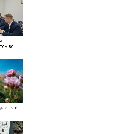
я
том во
дается в