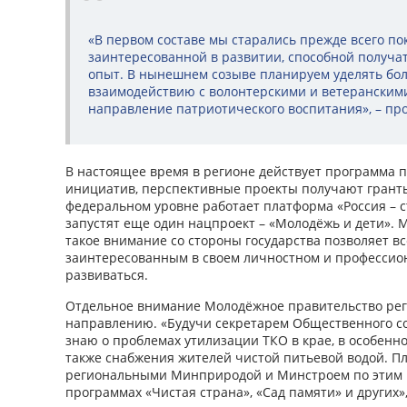
«В первом составе мы старались прежде всего по
заинтересованной в развитии, способной получа
опыт. В нынешнем созыве планируем уделять бо
взаимодействию с волонтерскими и ветеранским
направление патриотического воспитания», – пр
В настоящее время в регионе действует программа
инициатив, перспективные проекты получают гранты 
федеральном уровне работает платформа «Россия – с
запустят еще один нацпроект – «Молодёжь и дети». М
такое внимание со стороны государства позволяет в
заинтересованным в своем личностном и профессион
развиваться.
Отдельное внимание Молодёжное правительство рег
направлению. «Будучи секретарем Общественного со
знаю о проблемах утилизации ТКО в крае, в особенно
также снабжения жителей чистой питьевой водой. П
региональными Минприродой и Минстроем по этим в
программах «Чистая страна», «Сад памяти» и других»