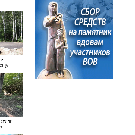
ле
рощу
истили
а