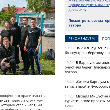
Жителям Алтайского кра
проще получить льготн
древесину
Посмотреть все мате
автора
РЕКОМЕНДУЕМ
ПОП
19:45
За 2 млн рублей в 
благоустроят березовую 
19:24
В Барнауле активи
очистили берег Пивоварк
мусора
18:40
Жители Барнаула мо
записи пройти флюорогр
Молодёжного правительства
14:23
Михаил Мишустин 
ленцев приняла структуру
туристические проекты А
 которым стал 26-летний
края
ы» побеседовал с новым