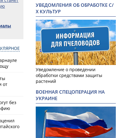
я станет
УВЕДОМЛЕНИЯ ОБ ОБРАБОТКЕ С/
ую
Х КУЛЬТУР
риалы
УЛЯРНОЕ
Барнауле
рощу
Уведомление о проведении
обработки средствами защиты
сты
растений
и от
ВОЕННАЯ СПЕЦОПЕРАЦИЯ НА
УКРАИНЕ
гут без
афию
оценил
лтайского