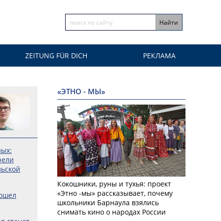
ZEITUNG FÜR DICH
РЕКЛАМА
«ЭТНО - МЫ»
ных:
рели
льской
Кокошники, руны и тухья: проект
«Этно -мы» рассказывает, почему
рошел
школьники Барнаула взялись
снимать кино о народах России