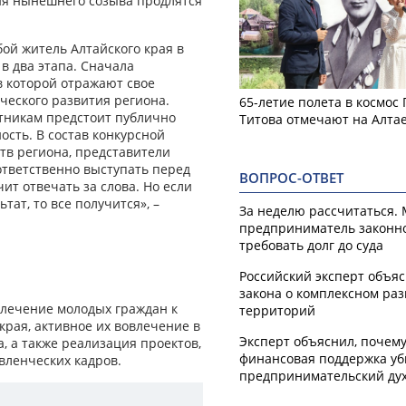
чия нынешнего созыва продлятся
ой житель Алтайского края в
 в два этапа. Сначала
в которой отражают свое
еского развития региона.
65-летие полета в космос
стникам предстоит публично
Титова отмечают на Алта
ость. В состав конкурсной
тв региона, представители
ответственно выступать перед
ВОПРОС-ОТВЕТ
ит отвечать за слова. Но если
ат, то все получится», –
За неделю рассчитаться.
предприниматель законн
требовать долг до суда
Российский эксперт объя
закона о комплексном ра
влечение молодых граждан к
территорий
рая, активное их вовлечение в
Эксперт объяснил, почем
, а также реализация проектов,
финансовая поддержка уб
вленческих кадров.
предпринимательский ду