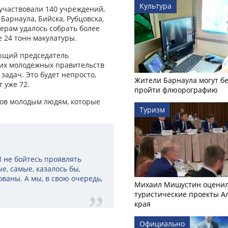
Культура
х участвовали 140 учреждений,
Барнаула, Бийска, Рубцовска,
терам удалось собрать более
е 24 тонн макулатуры.
ующий председатель
ших молодежных правительств
задач. Это будет непросто,
Жители Барнаула могут бе
 уже 72.
пройти флюорографию
тов молодым людям, которые
Туризм
И не бойтесь проявлять
е, самые, казалось бы,
аны. А мы, в свою очередь,
Михаил Мишустин оцени
туристические проекты А
края
Официально