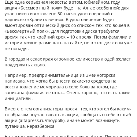
Еще одна серьезная новость: в этом, юбилейном, году
акция «Бессмертный полк» будет на Алтае особенной: для
участников изготовлено 30 тысяч удостоверений с
надписью «Хранить вечно». В удостоверение будет
вмонтирован оптический диск со списком тех, кто вошел в
«Бессмертный полк». Для подготовки диска требуется
время, так что крайний срок – 10 апреля. Потом фамилии и
истории можно размещать на сайте, но в этот диск они уже
не попадут.
В городах и селах края огромное количество людей желает
поддержать акцию.
Например, предпринимательница из Змеиногорска
написала, что могла бы внести какие-то средства на
восстановление мемориала в селе Колыванском, где
записана фамилия ее отца… Очень хорошо, что есть такие
инициативы.
Вместе с тем организаторы просят тех, кто хотел бы каким-
то образом поучаствовать в акции, сообщать о себе в штаб
акции (altapress.ru/moypolk), иначе может возникнуть
путаница, неразбериха.
На заседание штаба пришел барнаулец Антон Пушкаренко,