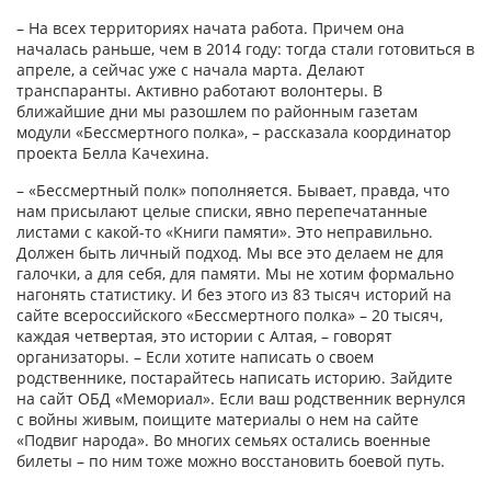
– На всех территориях начата работа. Причем она
началась раньше, чем в 2014 году: тогда стали готовиться в
апреле, а сейчас уже с начала марта. Делают
транспаранты. Активно работают волонтеры. В
ближайшие дни мы разошлем по районным газетам
модули «Бессмертного полка», – рассказала координатор
проекта Белла Качехина.
– «Бессмертный полк» пополняется. Бывает, правда, что
нам присылают целые списки, явно перепечатанные
листами с какой-то «Книги памяти». Это неправильно.
Должен быть личный подход. Мы все это делаем не для
галочки, а для себя, для памяти. Мы не хотим формально
нагонять статистику. И без этого из 83 тысяч историй на
сайте всероссийского «Бессмертного полка» – 20 тысяч,
каждая четвертая, это истории с Алтая, – говорят
организаторы. – Если хотите написать о своем
родственнике, постарайтесь написать историю. Зайдите
на сайт ОБД «Мемориал». Если ваш родственник вернулся
с войны живым, поищите материалы о нем на сайте
«Подвиг народа». Во многих семьях остались военные
билеты – по ним тоже можно восстановить боевой путь.