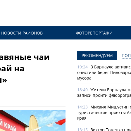
НОВОСТИ РАЙОНОВ
ФОТОРЕПОРТАЖИ
авяные чаи
РЕКОМЕНДУЕМ
ПОП
рай на
19:24
В Барнауле активи
очистили берег Пивоварк
и»
мусора
18:40
Жители Барнаула мо
записи пройти флюорогр
14:23
Михаил Мишустин 
туристические проекты А
края
13:15
Виктор Томенко пр