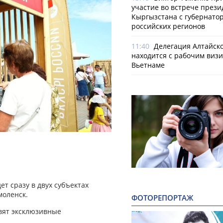
участие во встрече прези
Кыргызстана с губернато
российских регионов
11:40
Делегация Алтайско
находится с рабочим визи
Вьетнаме
ет сразу в двух субъектах
моленск.
ФОТОРЕПОРТАЖ
вят эксклюзивные