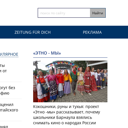
ZEITUNG FÜR DICH
РЕКЛАМА
«ЭТНО - МЫ»
УЛЯРНОЕ
сты
и от
гут без
афию
оценил
Кокошники, руны и тухья: проект
лтайского
«Этно -мы» рассказывает, почему
школьники Барнаула взялись
снимать кино о народах России
инял