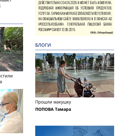
х
БЛОГИ
истили
а
Прошли макушку
ПОПОВА Тамара