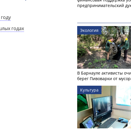
предпринимательский ду
 году
шлых годах
Экология
В Барнауле активисты оч
берег Пивоварки от мусор
Культура