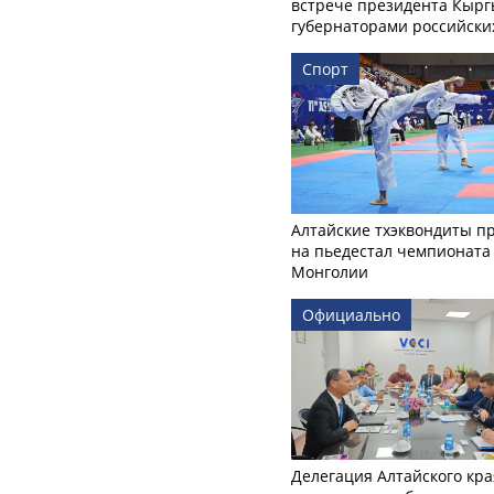
встрече президента Кырг
губернаторами российски
Спорт
Алтайские тхэквондиты п
на пьедестал чемпионата
Монголии
Официально
Делегация Алтайского кра