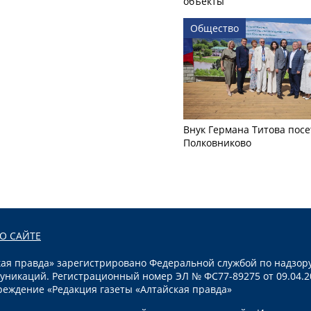
объекты
Общество
Внук Германа Титова посе
Полковниково
О САЙТЕ
я правда» зарегистрировано Федеральной службой по надзору
уникаций. Регистрационный номер ЭЛ № ФС77-89275 от 09.04.2
реждение «Редакция газеты «Алтайская правда»