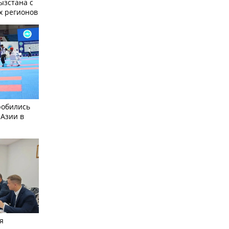
ызстана с
х регионов
робились
 Азии в
я