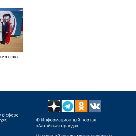
тил село
 в сфере
© Информационный портал
025
«Алтайская правда»
Настоящий ресурс может содержать