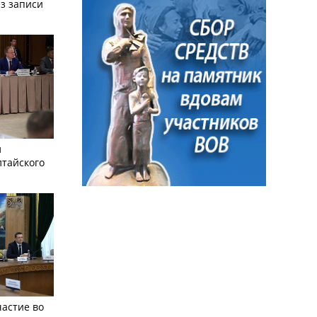
з записи
л
лтайского
частие во