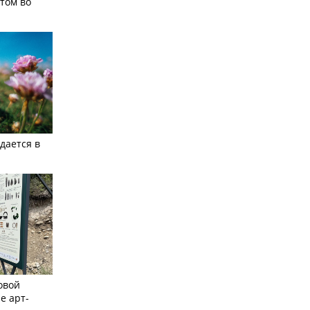
том во
дается в
овой
е арт-