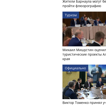
Жители Барнаула могут бе
пройти флюорографию
Туризм
Михаил Мишустин оцени
туристические проекты А
края
Официально
Виктор Томенко принял у