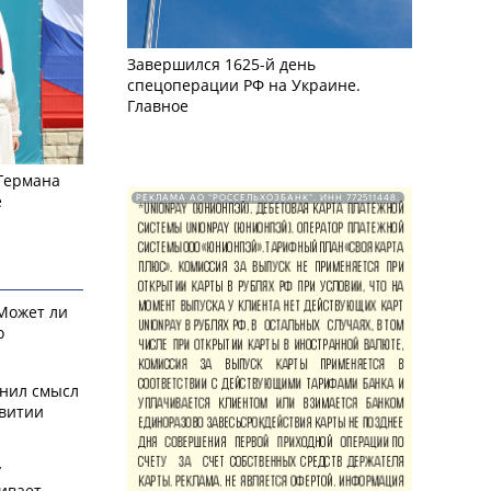
Завершился 1625-й день
спецоперации РФ на Украине.
Главное
 Германа
е
РЕКЛАМА АО "РОССЕЛЬХОЗБАНК". ИНН 772511448.
 Может ли
о
снил смысл
звитии
у
ивает