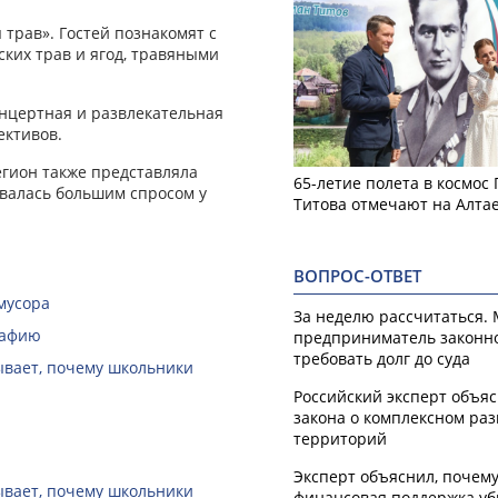
трав». Гостей познакомят с
ких трав и ягод, травяными
онцертная и развлекательная
ективов.
егион также представляла
65-летие полета в космос
овалась большим спросом у
Титова отмечают на Алта
ВОПРОС-ОТВЕТ
мусора
За неделю рассчитаться.
рафию
предприниматель законн
требовать долг до суда
зывает, почему школьники
Российский эксперт объя
закона о комплексном ра
территорий
Эксперт объяснил, почем
зывает, почему школьники
финансовая поддержка уб