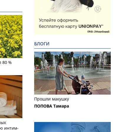
БЛОГИ
л 80 %
Прошли макушку
ПОПОВА Тамара
ных
ю интим-