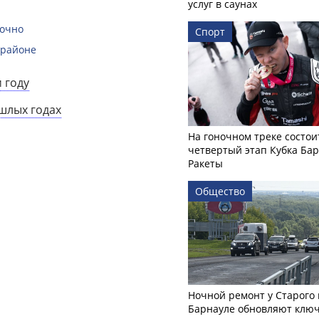
услуг в саунах
рочно
Спорт
 районе
 году
ошлых годах
На гоночном треке состои
четвертый этап Кубка Ба
Ракеты
Общество
Ночной ремонт у Старого 
Барнауле обновляют клю