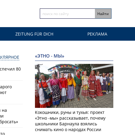
ZEITUNG FÜR DICH
РЕКЛАМА
«ЭТНО - МЫ»
УЛЯРНОЕ
спечил 80
тарого
яют
й на
Кокошники, руны и тухья: проект
ли
«Этно -мы» рассказывает, почему
бросать»
школьники Барнаула взялись
снимать кино о народах России
что