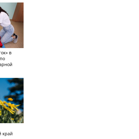
ок» в
по
тарной
й край