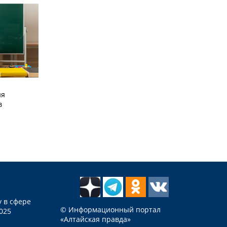
ия
в
 в сфере
© Информационный портал
025
«Алтайская правда»