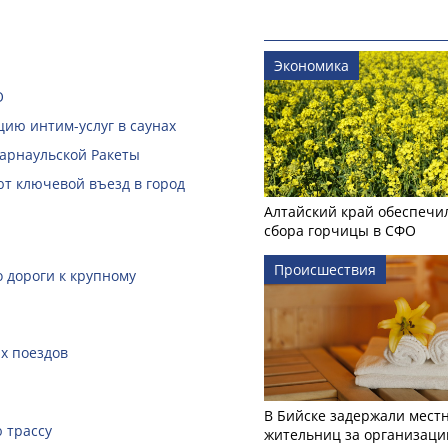
Экономика
О
ию интим-услуг в саунах
Барнаульской Ракеты
ют ключевой въезд в город
Алтайский край обеспечи
сбора горчицы в СФО
Происшествия
 дороги к крупному
х поездов
В Бийске задержали мест
 трассу
жительниц за организаци