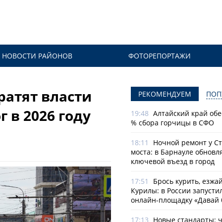
НОВОСТИ РАЙОНОВ
ФОТОРЕПОРТАЖИ
ратят власти
РЕКОМЕНДУЕМ
ПОП
 в 2026 году
19:48
Алтайский край обе
% сбора горчицы в СФО
18:11
Ночной ремонт у С
моста: в Барнауле обновл
ключевой въезд в город
17:51
Брось курить, езжа
Курилы: в России запусти
онлайн-­площадку «Давай 
17:13
Новые стандарты: 