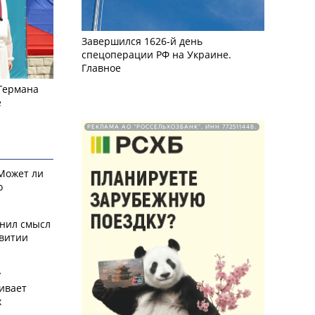
Завершился 1626-й день
спецоперации РФ на Украине.
Главное
 Германа
е
РЕКЛАМА АО "РОССЕЛЬХОЗБАНК". ИНН 772511448.
 Может ли
о
снил смысл
звитии
у
ивает
х