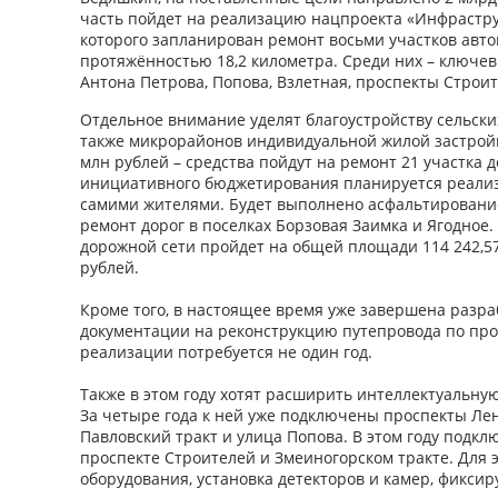
часть пойдет на реализацию нацпроекта «Инфраструк
которого запланирован ремонт восьми участков авт
протяжённостью 18,2 километра. Среди них – ключев
Антона Петрова, Попова, Взлетная, проспекты Строит
Отдельное внимание уделят благоустройству сельски
также микрорайонов индивидуальной жилой застройк
млн рублей – средства пойдут на ремонт 21 участка 
инициативного бюджетирования планируется реализ
самими жителями. Будет выполнено асфальтировани
ремонт дорог в поселках Борзовая Заимка и Ягодное
дорожной сети пройдет на общей площади 114 242,57 
рублей.
Кроме того, в настоящее время уже завершена разра
документации на реконструкцию путепровода по про
реализации потребуется не один год.
Также в этом году хотят расширить интеллектуальну
За четыре года к ней уже подключены проспекты Ле
Павловский тракт и улица Попова. В этом году подкл
проспекте Строителей и Змеиногорском тракте. Для
оборудования, установка детекторов и камер, фикси