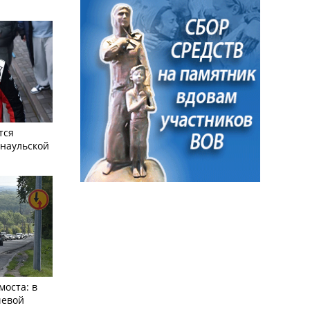
тся
рнаульской
моста: в
чевой