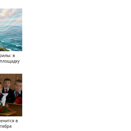
рилы: в
­площадку
енится в
нтября