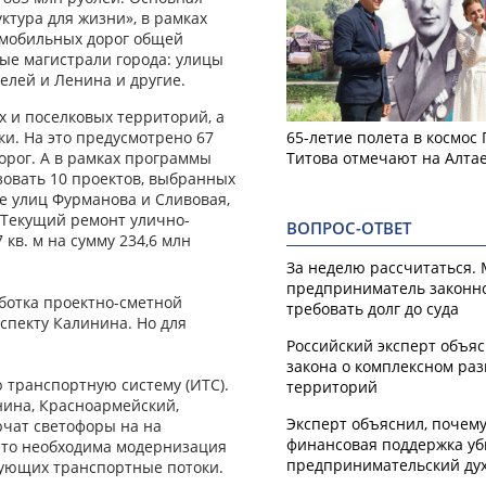
тура для жизни», в рамках
омобильных дорог общей
ые магистрали города: улицы
елей и Ленина и другие.
х и поселковых территорий, а
65-летие полета в космос
и. На это предусмотрено 67
Титова отмечают на Алта
дорог. А в рамках программы
овать 10 проектов, выбранных
е улиц Фурманова и Сливовая,
. Текущий ремонт улично-
ВОПРОС-ОТВЕТ
кв. м на сумму 234,6 млн
За неделю рассчитаться.
предприниматель законн
ботка проектно-сметной
требовать долг до суда
спекту Калинина. Но для
Российский эксперт объя
закона о комплексном ра
ю транспортную систему (ИТС).
территорий
нина, Красноармейский,
Эксперт объяснил, почем
ючат светофоры на на
финансовая поддержка уб
 это необходима модернизация
предпринимательский ду
рующих транспортные потоки.