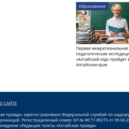
Образование
Первая межрегиональная
педагогическая экспедиц
«Алтайский код» пройдет 
Алтайском крае
О САЙТЕ
я правда» зарегистрировано Федеральной службой по надзору
уникаций. Регистрационный номер ЭЛ № ФС77-89275 от 09.04.2
реждение «Редакция газеты «Алтайская правда»