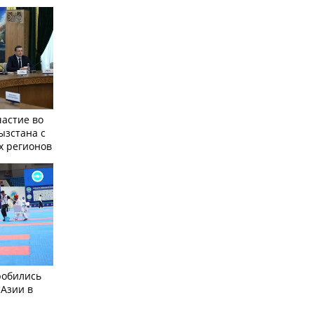
частие во
ызстана с
х регионов
робились
 Азии в