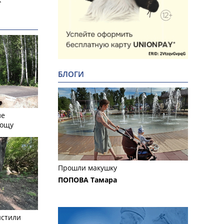
БЛОГИ
ле
рощу
Прошли макушку
ПОПОВА Тамара
истили