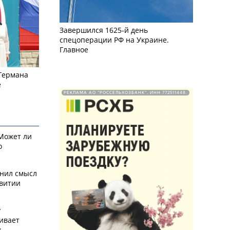
Завершился 1625-й день
спецоперации РФ на Украине.
Главное
 Германа
е
РЕКЛАМА АО "РОССЕЛЬХОЗБАНК". ИНН 772511448.
 Может ли
о
снил смысл
звитии
у
ивает
х