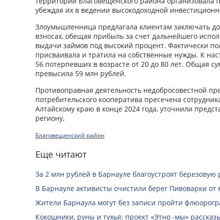
территории Благовещенского района организовала 
убеждая их в ведении высокодоходной инвестиционн
Злоумышленница предлагала клиентам заключать до
взносах, обещая прибыль за счет дальнейшего испол
выдачи займов под высокий процент. Фактически п
присваивала и тратила на собственные нужды. К на
56 потерпевших в возрасте от 20 до 80 лет. Общая 
превысила 59 млн рублей.
Противоправная деятельность недобросовестной пр
потребительского кооператива пресечена сотрудник
Алтайскому краю в конце 2024 года, уточнили предс
региону.
Благовещенский район
Еще читают
За 2 млн рублей в Барнауле благоустроят березовую
В Барнауле активисты очистили берег Пивоварки от 
Жители Барнаула могут без записи пройти флюорог
Кокошники, руны и тухья: проект «Этно -мы» расска