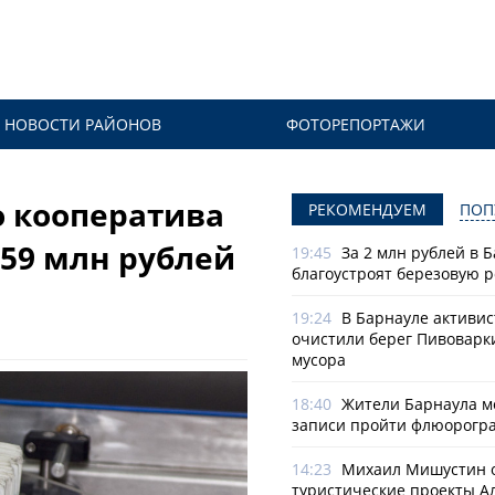
НОВОСТИ РАЙОНОВ
ФОТОРЕПОРТАЖИ
о кооператива
РЕКОМЕНДУЕМ
ПОП
59 млн рублей
19:45
За 2 млн рублей в 
благоустроят березовую 
19:24
В Барнауле активи
очистили берег Пивоварк
мусора
18:40
Жители Барнаула мо
записи пройти флюорогр
14:23
Михаил Мишустин 
туристические проекты А