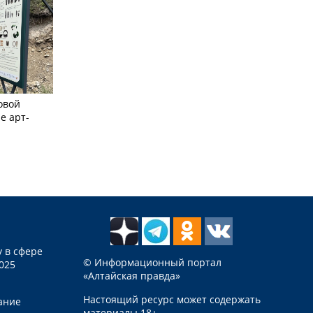
овой
е арт-
 в сфере
© Информационный портал
025
«Алтайская правда»
Настоящий ресурс может содержать
ание
материалы 18+