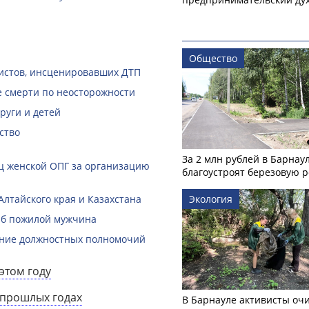
Общество
ристов, инсценировавших ДТП
е смерти по неосторожности
руги и детей
ство
За 2 млн рублей в Барнау
ц женской ОПГ за организацию
благоустроят березовую 
Экология
лтайского края и Казахстана
гиб пожилой мужчина
шение должностных полномочий
этом году
 прошлых годах
В Барнауле активисты оч