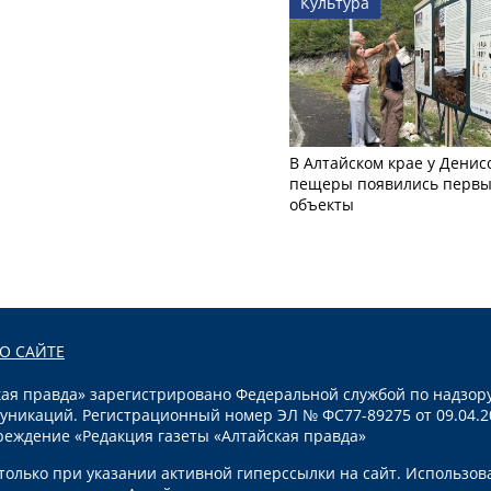
Культура
В Алтайском крае у Денис
пещеры появились первы
объекты
О САЙТЕ
я правда» зарегистрировано Федеральной службой по надзору
уникаций. Регистрационный номер ЭЛ № ФС77-89275 от 09.04.2
реждение «Редакция газеты «Алтайская правда»
олько при указании активной гиперссылки на сайт. Использов