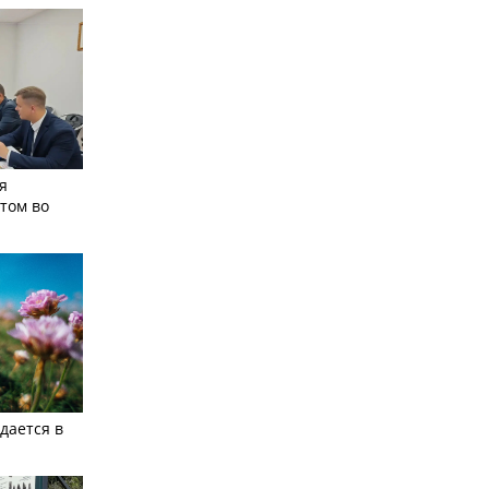
я
том во
дается в