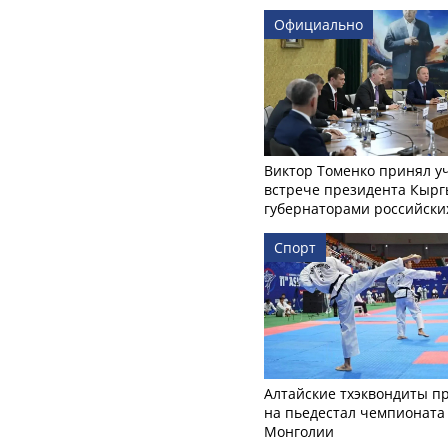
Официально
Виктор Томенко принял у
встрече президента Кырг
губернаторами российски
Спорт
Алтайские тхэквондиты п
на пьедестал чемпионата
Монголии