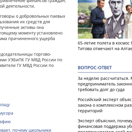
привлечение финансов граждан,
ой деятельности.
говоры о добровольных паевых
ьзования их средств для
олученные активы она
стоящему моменту установлено
сумма причиненного ущерба
65-летие полета в космос
Титова отмечают на Алта
едседательницы торгово-
ами УЭБиПК ГУ МВД России по
тавители ГУ МВД России по
ВОПРОС-ОТВЕТ
За неделю рассчитаться.
предприниматель законн
требовать долг до суда
Российский эксперт объя
 рощу
закона о комплексном ра
территорий
мусора
Эксперт объяснил, почем
рафию
финансовая поддержка уб
зывает, почему школьники
предпринимательский ду