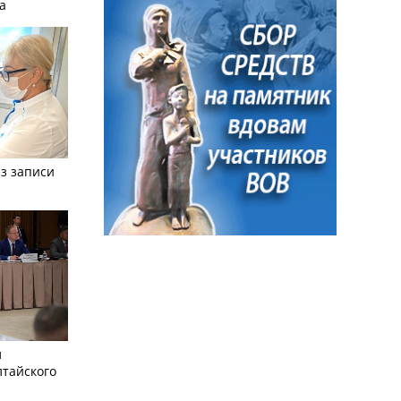
а
з записи
л
лтайского