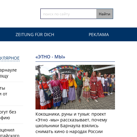
ZEITUNG FÜR DICH
РЕКЛАМА
«ЭТНО - МЫ»
УЛЯРНОЕ
Барнауле
рощу
сты
и от
гут без
Кокошники, руны и тухья: проект
афию
«Этно -мы» рассказывает, почему
школьники Барнаула взялись
оценил
снимать кино о народах России
лтайского