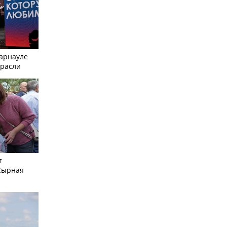
Барнауле
трасли
т
Сырная