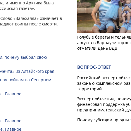
а, и именно Арктика была
ссийская газета».
 Слово «Вальхалла» означает в
падают воины после смерти.
Голубые береты и тельняш
августа в Барнауле торже
отметили День ВДВ
ал, почему выбрал свою
ВОПРОС-ОТВЕТ
Мечта» из Алтайского края
Российский эксперт объя
нная войнам на Северном
закона о комплексном ра
территорий
е. Главное
Эксперт объяснил, почем
финансовая поддержка уб
предпринимательский ду
Почему субсидии вредны 
е. Главное
е. Главное