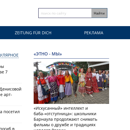
ZEITUNG FÜR DICH
РЕКЛАМА
«ЭТНО - МЫ»
УЛЯРНОЕ
ры
ае 7
 Денисовой
е арт-
«Искусанный» интеллект и
а посетил
баба-«отступница»: школьники
Барнаула продолжают снимать
фильмы о дружбе и традициях
 погиб в