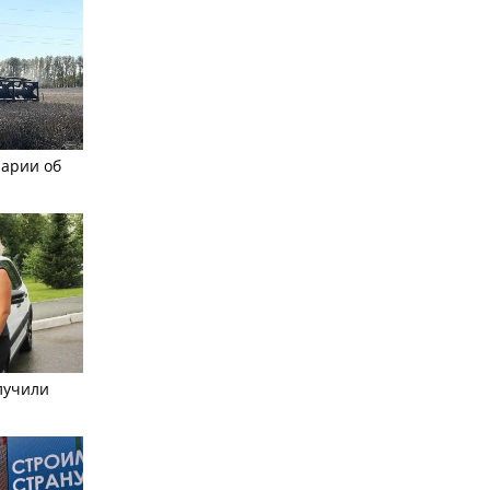
рарии об
лучили