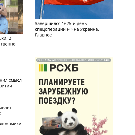
Завершился 1625-й день
спецоперации РФ на Украине.
Главное
ки. 2
ственно
РЕКЛАМА АО "РОССЕЛЬХОЗБАНК". ИНН 772511448.
снил смысл
звитии
у
ивает
х
экономике