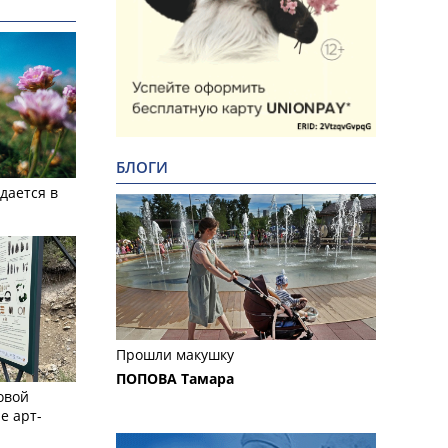
БЛОГИ
дается в
Прошли макушку
ПОПОВА Тамара
овой
е арт-