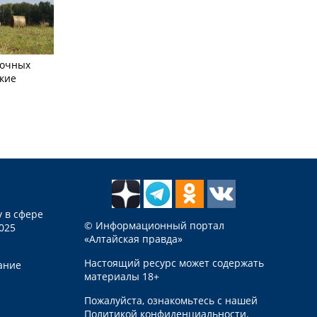
сочных
кие
 в сфере
© Информационный портал
025
«Алтайская правда»
Настоящий ресурс может содержать
ание
материалы 18+
Пожалуйста, ознакомьтесь с нашей
Политикой конфиденциальности
.