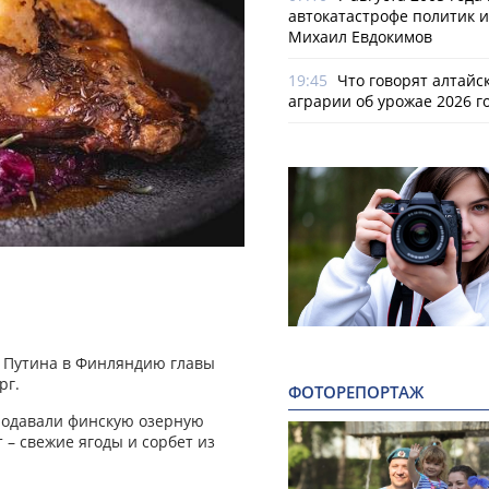
автокатастрофе политик и
Михаил Евдокимов
19:45
Что говорят алтайс
аграрии об урожае 2026 г
а Путина в Финляндию главы
рг.
ФОТОРЕПОРТАЖ
 подавали финскую озерную
т – свежие ягоды и сорбет из