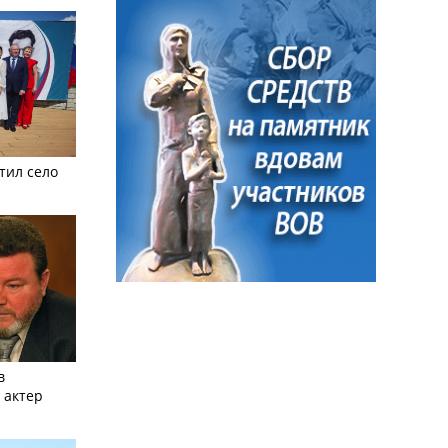
тил село
в
 актер