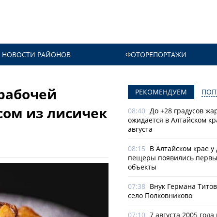
НОВОСТИ РАЙОНОВ
ФОТОРЕПОРТАЖИ
 рабочей
РЕКОМЕНДУЕМ
ПОП
усом из лисичек
08:40
До +28 градусов жа
ожидается в Алтайском кр
августа
08:15
В Алтайском крае у
пещеры появились первы
объекты
07:38
Внук Германа Титов
село Полковниково
07:10
7 августа 2005 года