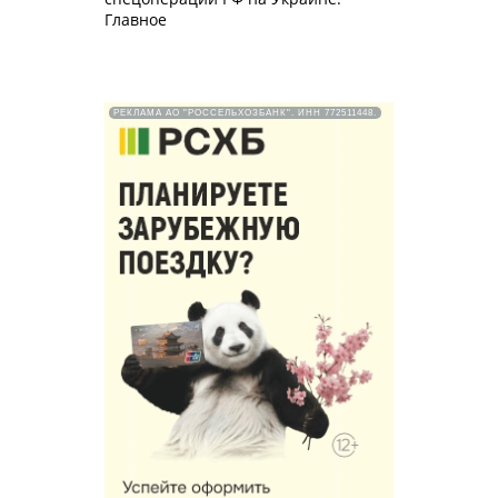
Главное
РЕКЛАМА АО "РОССЕЛЬХОЗБАНК". ИНН 772511448.