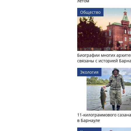
летом
Общество
Биографии многих архите
связаны с историей Барн
Экология
11-килограммового сазан
в Барнауле