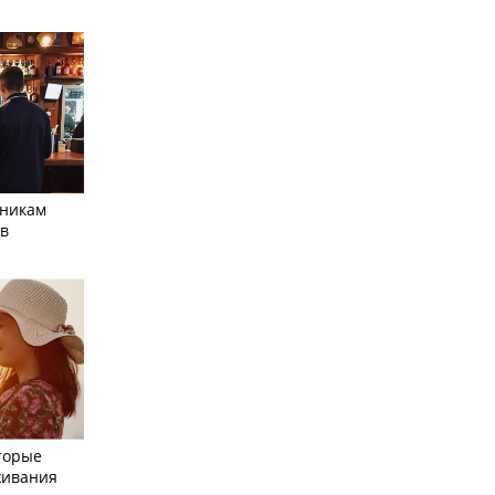
тникам
 в
торые
живания