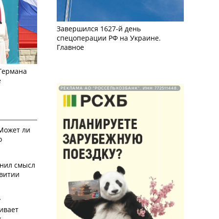
Завершился 1627-й день
спецоперации РФ на Украине.
Главное
 Германа
е
РЕКЛАМА АО "РОССЕЛЬХОЗБАНК". ИНН 772511448.
 Может ли
о
снил смысл
звитии
у
ивает
х