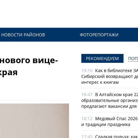
НОВОСТИ РАЙОНОВ
ФОТОРЕПОРТАЖИ
нового вице-
РЕКОМЕНДУЕМ
ПОП
края
19:10
Как в библиотеке З
Сибирский возвращают д
интерес к книгам
18:47
В Алтайском крае 2
образовательные органи
предлагают вакансии для 
18:12
Медовый Спас 2026
и традиции праздника
17:45
Сладкая польза: ка