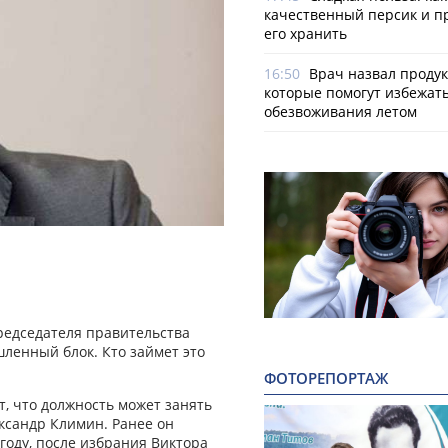
качественный персик и п
его хранить
16:50
Врач назвал продук
которые помогут избежат
обезвоживания летом
редседателя правительства
ленный блок. Кто займет это
ФОТОРЕПОРТАЖ
т, что должность может занять
ксандр Климин. Ранее он
 году, после избрания Виктора