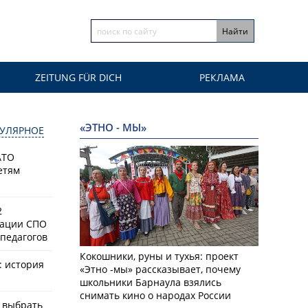
ZEITUNG FÜR DICH
РЕКЛАМА
«ЭТНО - МЫ»
УЛЯРНОЕ
АТО
етям
2
зации СПО
педагогов
Кокошники, руны и тухья: проект
: история
«Этно -мы» рассказывает, почему
школьники Барнаула взялись
снимать кино о народах России
к выбрать