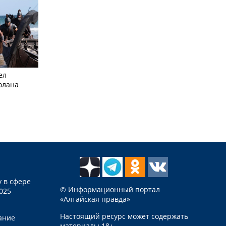
ел
олана
 в сфере
© Информационный портал
025
«Алтайская правда»
Настоящий ресурс может содержать
ание
материалы 18+