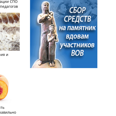
зации СПО
педагогов
рия и
ать
равильно