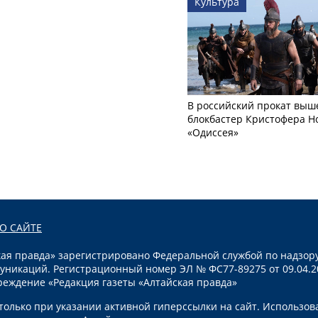
Культура
В российский прокат выш
блокбастер Кристофера Н
«Одиссея»
О САЙТЕ
я правда» зарегистрировано Федеральной службой по надзору
уникаций. Регистрационный номер ЭЛ № ФС77-89275 от 09.04.2
реждение «Редакция газеты «Алтайская правда»
олько при указании активной гиперссылки на сайт. Использов