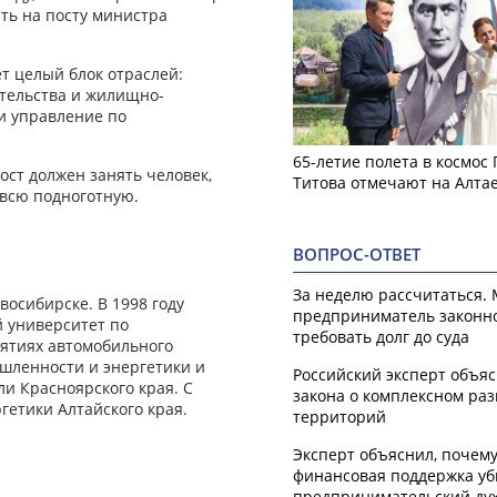
ать на посту министра
т целый блок отраслей:
тельства и жилищно-
и управление по
65-летие полета в космос
ост должен занять человек,
Титова отмечают на Алта
всю подноготную.
ВОПРОС-ОТВЕТ
За неделю рассчитаться.
восибирске. В 1998 году
предприниматель законн
 университет по
требовать долг до суда
ятиях автомобильного
шленности и энергетики и
Российский эксперт объя
и Красноярского края. С
закона о комплексном ра
гетики Алтайского края.
территорий
Эксперт объяснил, почем
финансовая поддержка уб
предпринимательский ду