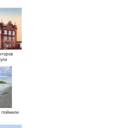
кторов
аула
а поймали