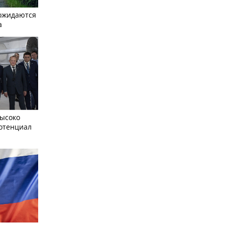
ожидаются
а
ысоко
отенциал