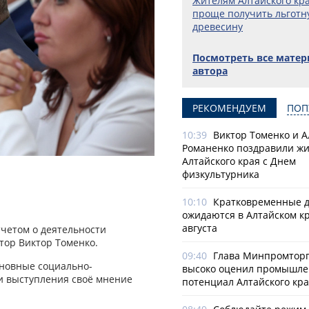
Жителям Алтайского кра
проще получить льготн
древесину
Посмотреть все мате
автора
РЕКОМЕНДУЕМ
ПОП
10:39
Виктор Томенко и 
Романенко поздравили ж
Алтайского края с Днем
физкультурника
10:10
Кратковременные 
ожидаются в Алтайском кр
августа
тчетом о деятельности
тор Виктор Томенко.
09:40
Глава Минпромторг
сновные социально-
высоко оценил промышл
и выступления своё мнение
потенциал Алтайского кр