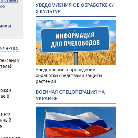
я станет
УВЕДОМЛЕНИЯ ОБ ОБРАБОТКЕ С/
ую
Х КУЛЬТУР
риалы
УЛЯРНОЕ
Александр
ителей
Уведомление о проведении
обработки средствами защиты
растений
дожди
ВОЕННАЯ СПЕЦОПЕРАЦИЯ НА
ае 8
УКРАИНЕ
а РФ
енный
ая