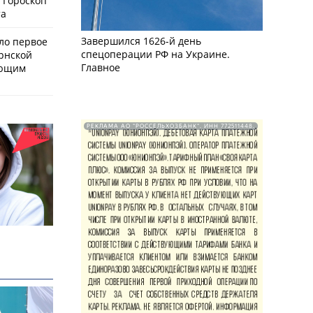
 Гороскоп
та
Завершился 1626-й день
ло первое
спецоперации РФ на Украине.
рнской
Главное
ающим
РЕКЛАМА АО "РОССЕЛЬХОЗБАНК". ИНН 772511448.