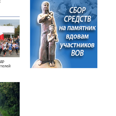
х
ндр
ителей