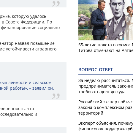
ржке, которую удалось
 в Совете Федерации. По
а финансирование социально
сенатор назвал повышение
65-летие полета в космос
ие устойчивости аграрного
Титова отмечают на Алта
ВОПРОС-ОТВЕТ
За неделю рассчитаться.
омышленности и сельском
предприниматель законн
ной работы», – заявил он.
требовать долг до суда
Российский эксперт объя
закона о комплексном ра
веренность, что
территорий
последовательно и
Эксперт объяснил, почем
финансовая поддержка уб