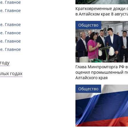
е. Главное
Кратковременные дожди 
е. Главное
в Алтайском крае 8 август
е. Главное
Общество
е. Главное
е. Главное
е. Главное
году
Глава Минпромторга РФ в
оценил промышленный п
шлых годах
Алтайского края
Общество