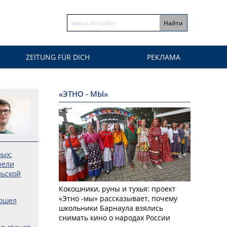
ZEITUNG FÜR DICH
РЕКЛАМА
«ЭТНО - МЫ»
ных:
рели
льской
Кокошники, руны и тухья: проект
«Этно -мы» рассказывает, почему
рошел
школьники Барнаула взялись
снимать кино о народах России