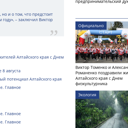
предпринимательский ду
 но и о том, что предстоит
 году», – заключил Виктор
Официально
жителей Алтайского края с Днем
Виктор Томенко и Алекса
 8 августа
Романенко поздравили ж
Алтайского края с Днем
й потенциал Алтайского края
физкультурника
е. Главное
Экология
е. Главное
е. Главное