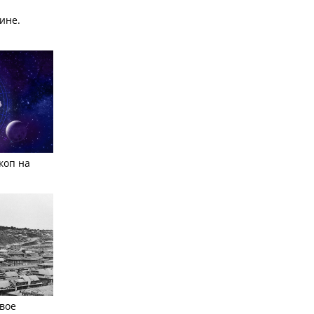
ине.
коп на
вое