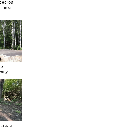
рнской
ающим
ле
рощу
истили