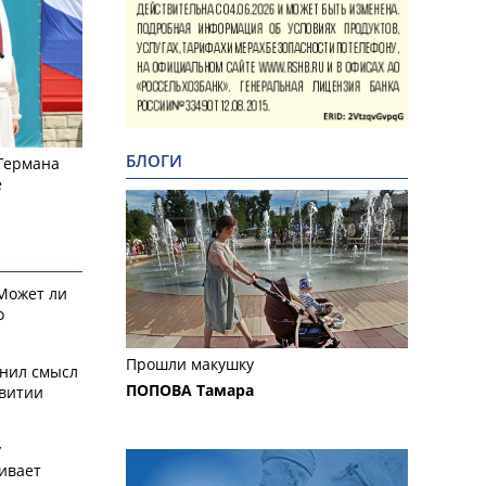
БЛОГИ
 Германа
е
 Может ли
о
Прошли макушку
снил смысл
ПОПОВА Тамара
звитии
у
ивает