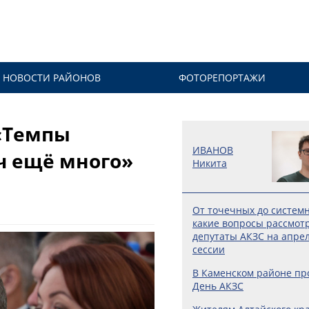
НОВОСТИ РАЙОНОВ
ФОТОРЕПОРТАЖИ
 «Темпы
ИВАНОВ
ч ещё много»
Никита
От точечных до систем
какие вопросы рассмот
депутаты АКЗС на апре
сессии
В Каменском районе п
День АКЗС