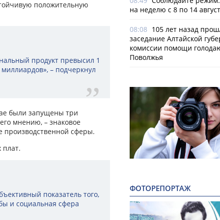
08:49
Соблюдайте режим.
устойчивую положительную
на неделю с 8 по 14 авгус
08:08
105 лет назад прош
заседание Алтайской губе
комиссии помощи голод
Поволжья
нальный продукт превысил 1
0 миллиардов», – подчеркнул
рае были запущены три
 его мнению, – знаковое
е производственной сферы.
 плат.
ФОТОРЕПОРТАЖ
объективный показатель того,
обы и социальная сфера