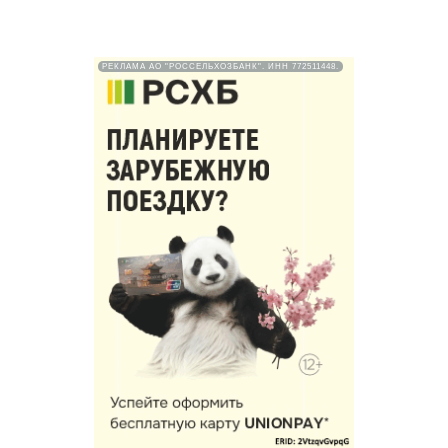
РЕКЛАМА АО "РОССЕЛЬХОЗБАНК". ИНН 772511448.