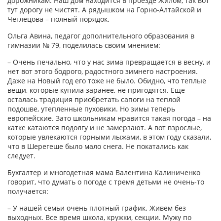
дорожникам. Наш дом находится в проезде Жилом, так вот
тут дорогу не чистят. А рядышком на Горно-Алтайской и
Чеглецова – полный порядок.
Ольга Авина, педагог дополнительного образования в
гимназии № 79, поделилась своим мнением:
– Очень печально, что у нас зима превращается в весну, и
нет вот этого бодрого, радостного зимнего настроения.
Даже на Новый год его тоже не было. Обидно, что теп­лые
вещи, которые купила заранее, не пригодятся. Еще
осталась традиция приобретать сапоги на теплой
подошве, утепленные пуховики. Но зимы теперь
европейские. Зато школьникам нравится такая погода – на
катке катаются подолгу и не замерзают. А вот взрослые,
которые увлекаются горными лыжами, в этом году сказали,
что в Шерегеше было мало снега. Не покатались как
следует.
Бухгалтер и многодетная мама Валентина Калиниченко
говорит, что думать о погоде с тремя детьми не очень-то
получается:
– У нашей семьи очень плотный график. Живем без
выходных. Все время школа, кружки, секции. Мужу по