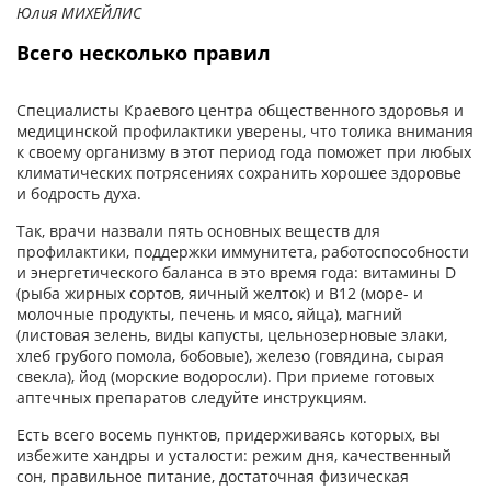
Юлия МИХЕЙЛИС
Всего несколько правил
Специалисты Краевого центра общественного здоровья и
медицинской профилактики уверены, что толика внимания
к своему организму в этот период года поможет при любых
климатических потрясениях сохранить хорошее здоровье
и бодрость духа.
Так, врачи назвали пять основных веществ для
профилактики, поддержки иммунитета, работоспособности
и энергетичес­кого баланса в это время года: витамины D
(рыба жирных сортов, яичный желток) и В12 (море- и
молочные продукты, печень и мясо, яйца), магний
(листовая зелень, виды капусты, цельнозерновые злаки,
хлеб грубого помола, бобовые), железо (говядина, сырая
свекла), йод (морские водоросли). При приеме готовых
аптечных препаратов следуйте инструкциям.
Есть всего восемь пунктов, придерживаясь которых, вы
избежите хандры и усталости: режим дня, качественный
сон, правильное питание, дос­таточная физическая