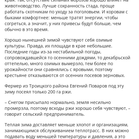
животноводство. Лучше сохранность стада, проще
работать скотникам по уходу за поголовьем. И коровам с
быками комфортнее: меньше тратят энергии, чтобы
согреться, а значит, у них привесы будут больше, чем
обычно в это время.
Хорошо нынешней зимой чувствуют себя озимые
культуры. Правда, их площади в крае небольшие.
Последние годы из-за нестабильной погоды,
сопровождавшейся то осенними дождями, то декабрьской
оттепелью, много озимых вымерзло, тем более по
урожайности они сравнялись с яровыми, поэтому
крестьяне отказываются от осенних посевов зерновых.
Фермер из Троицкого района Евгений Поваров под эту
зиму посеял только 200 га ржи.
– Снегом присыпало нормально, земля несильно
промерзла, поэтому всходы ржи хорошо себя чувствуют, –
говорит сельский предприниматель.
Теплая зима доставляет меньше хлопот и организациям,
занимающимся обслуживанием теплотрасс. В них можно
подавать воду меньшей температуры и давления, а это