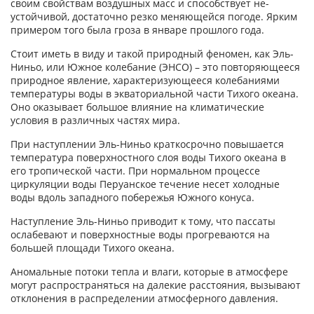
своим свойствам воздушных масс и способствует не­
устойчивой, достаточно резко меняющейся погоде. Ярким
примером того была гроза в январе прошлого года.
Стоит иметь в виду и такой природный феномен, как Эль-
Ниньо, или Южное колебание (ЭНСО) – это повторяющееся
природное явление, характеризующееся колебаниями
температуры воды в экваториальной части Тихого океана.
Оно оказывает большое влияние на климатические
условия в различных частях мира.
При наступлении Эль-Ниньо крат­косрочно повышается
температура поверхностного слоя воды Тихого океа­на в
его тропической части. При нормальном процессе
циркуляции воды Перуан­ское течение несет холодные
воды вдоль западного побережья Южного конуса.
Наступление Эль-Ниньо приводит к тому, что пассаты
ослабевают и поверхностные воды прогреваются на
большей площади Тихого океана.
Аномальные потоки тепла и влаги, которые в атмосфере
могут распространяться на далекие расстояния, вызывают
отклонения в распределении атмосферного давления.