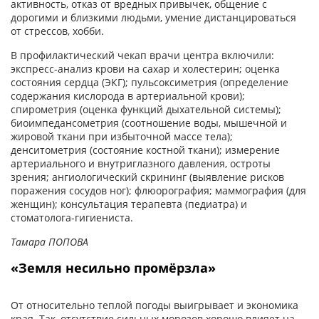
активность, отказ от вредных привычек, общение с
дорогими и близкими людьми, умение дистанцироваться
от стрессов, хобби.
В профилактический чекап врачи центра включили:
экспресс-анализ крови на сахар и холестерин; оценка
состояния сердца (ЭКГ); пульсоксиметрия (определение
содержания кислорода в артериальной крови);
спирометрия (оценка функций дыхательной системы);
биоимпедансометрия (соотношение воды, мышечной и
жировой ткани при избыточной массе тела);
денситометрия (состояние костной ткани); измерение
артериального и внутриглазного давления, остроты
зрения; ангиологический скрининг (выявление рисков
поражения сосудов ног); флюорография; маммография (для
женщин); консультация терапевта (педиатра) и
стоматолога-гигиениста.
Тамара ПОПОВА
«Земля несильно промёрзла»
От относительно теплой погоды выигрывает и экономика
края. Так, отсутствие сильных морозов хорошо влияет на