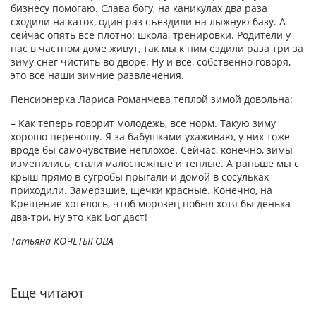
бизнесу помогаю. Слава богу, на каникулах два раза
сходили на каток, один раз съездили на лыжную базу. А
сейчас опять все плотно: школа, тренировки. Родители у
нас в частном доме живут, так мы к ним ездили раза три за
зиму снег чистить во дворе. Ну и все, собственно говоря,
это все наши зимние развлечения.
Пенсионерка Лариса Романчева теплой зимой довольна:
– Как теперь говорит молодежь, все норм. Такую зиму
хорошо переношу. Я за бабушками ухаживаю, у них тоже
вроде бы самочувствие неплохое. Сейчас, конечно, зимы
изменились, стали малоснежные и теплые. А раньше мы с
крыш прямо в сугробы прыгали и домой в сосульках
приходили. Замерзшие, щечки красные. Конечно, на
Крещение хотелось, чтоб морозец побыл хотя бы денька
два-три, ну это как Бог даст!
Татьяна КОЧЕТЫГОВА
Еще читают