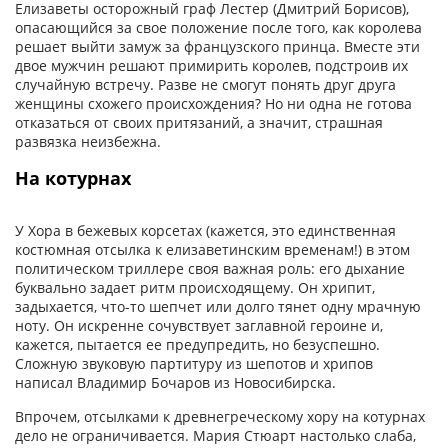
Елизаветы осторожный граф Лестер (Дмитрий Борисов),
опасающийся за свое положение после того, как королева
решает выйти замуж за французского принца. Вместе эти
двое мужчин решают примирить королев, подстроив их
случайную встречу. Разве не смогут понять друг друга
женщины схожего происхождения? Но ни одна не готова
отказаться от своих притязаний, а значит, страшная
развязка неизбежна.
На котурнах
У Хора в бежевых корсетах (кажется, это единственная
костюмная отсылка к елизаветинским временам!) в этом
политическом триллере своя важная роль: его дыхание
буквально задает ритм происходящему. Он хрипит,
задыхается, что-то шепчет или долго тянет одну мрачную
ноту. Он искренне сочувствует заглавной героине и,
кажется, пытается ее предупредить, но безуспешно.
Сложную звуковую партитуру из шепотов и хрипов
написал Владимир Бочаров из Новосибирска.
Впрочем, отсылками к древнегреческому хору на котурнах
дело не ограничивается. Мария Стюарт настолько слаба,