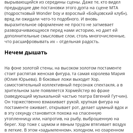
вырывающийся из середины сцены. Даже те, кто видел
предыдущие две постановки этого дуэта на сцене МТА
(подростковый Wonder boy и взрослый «Бойцовский клуб»),
вряд ли ожидали чего-то подобного. И вновь
выразительное оформление не просто не затмевает
разворачивающуюся перед нами историю, но дает ей
дополнительные смысловые слои, столь многочисленные,
что расшифровывать их – отдельная радость.
Нечем дышать
На фоне золотой стены, на высоком золотом постаменте
стоит распятая женская фигура, та самая королева Мария
(Юлия Юрьева). В боковые ложи выходит Хор,
самостоятельный коллективный персонаж спектакля, а в
зрительном зале появляется Хормейстер во фраке
(заведующий музыкальной частью театра Евгений Гутчин).
Он торжественно взмахивает рукой, хрупкая фигура на
постаменте оживает, открывает рот, делает шумный вдох и
в эту секунду становится похожа на спасенную
утопленницу или, напротив, на рыбу, выброшенную на
берег. Хор тоже с шумом и явным трудом втягивает воздух
в легкие. В этом «задымленном», холодном, но озаренном