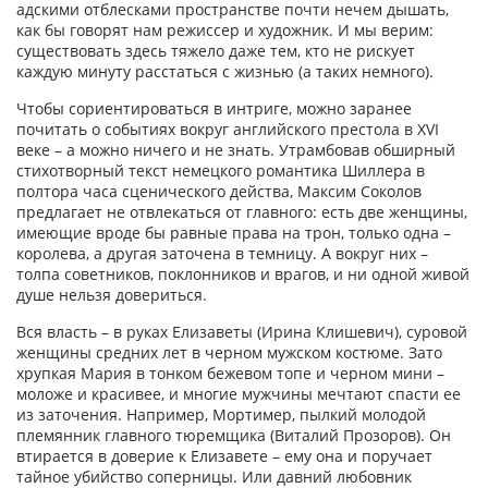
адскими отблесками пространстве почти нечем дышать,
как бы говорят нам режиссер и художник. И мы верим:
существовать здесь тяжело даже тем, кто не рискует
каждую минуту расстаться с жизнью (а таких немного).
Чтобы сориентироваться в интриге, можно заранее
почитать о событиях вокруг английского престола в XVI
веке – а можно ничего и не знать. Утрамбовав обширный
стихотворный текст немецкого романтика Шиллера в
полтора часа сценического действа, Максим Соколов
предлагает не отвлекаться от главного: есть две женщины,
имеющие вроде бы равные права на трон, только одна –
королева, а другая заточена в темницу. А вокруг них –
толпа советников, поклонников и врагов, и ни одной живой
душе нельзя довериться.
Вся власть – в руках Елизаветы (Ирина Клишевич), суровой
женщины средних лет в черном мужском костюме. Зато
хрупкая Мария в тонком бежевом топе и черном мини –
моложе и красивее, и многие мужчины мечтают спасти ее
из заточения. Например, Мортимер, пылкий молодой
племянник главного тюремщика (Виталий Прозоров). Он
втирается в доверие к Елизавете – ему она и поручает
тайное убийство соперницы. Или давний любовник