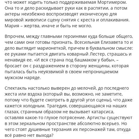
что может ходить только поддерживаемая Мортимером.
Она то и дело раскидывает руки как в распятии, а потом
актеры неизбежно воспроизводят иконическую для
мировой живописи сцену снятия с креста и оплакивания.
Мария – жертва, иначе и быть не могло.
Впрочем, между главными героинями куда больше общего,
чем сами они готовы признать. Всесильная Елизавета то и
дело выглядит марионеткой, причем в буквальном смысле:
ее руками пытается двигать коварный Лестер, страшась и
ненавидя ее. «И вся страна под башмаком у бабы», –
бросает он с раздражением в сторону женщины, которая
пыталась быть неуязвимой в своем непроницаемом
мужском наряде.
Спектакль настолько выверен до мелочей, до последнего
жеста или вздоха (который вы, возможно, не заметите,
потому что будете смотреть в другой угол сцены), что даже
кажется холодным. Трагедия, совершающаяся на наших
глазах, странным образом не вызывает катарсиса,
оставляя какое-то глухое потрясение. Артисты существуют
в этом зеркальном пространстве абсолютно всерьез. Но
чего стоят душевные терзания их персонажей там, откуда
всё равно нет выхода?