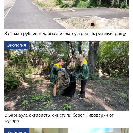
За 2 млн рублей в Барнауле благоустроят березовую рощу
Экология
В Барнауле активисты очистили берег Пивоварки от
мусора
Культура