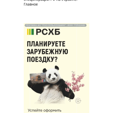
Главное
РЕКЛАМА АО "РОССЕЛЬХОЗБАНК". ИНН 772511448.