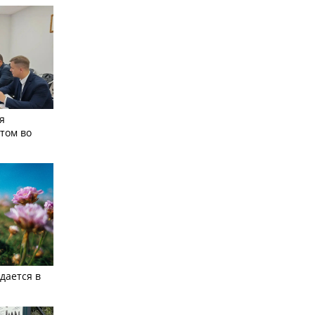
я
том во
дается в