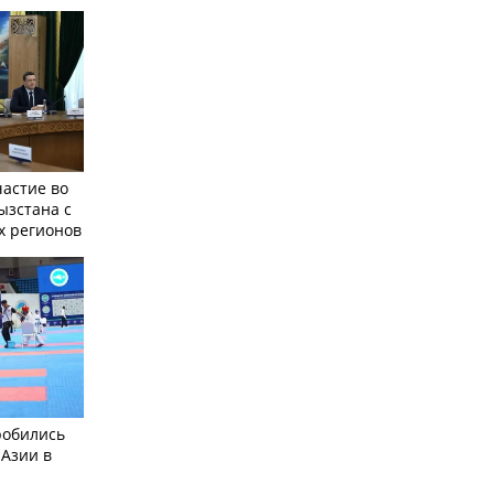
частие во
ызстана с
х регионов
робились
 Азии в