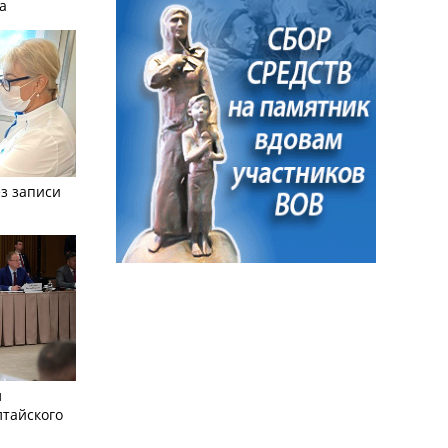
а
з записи
л
лтайского