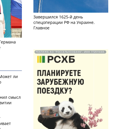
Завершился 1625-й день
спецоперации РФ на Украине.
Главное
 Германа
е
РЕКЛАМА АО "РОССЕЛЬХОЗБАНК". ИНН 772511448.
 Может ли
о
снил смысл
звитии
у
ивает
х