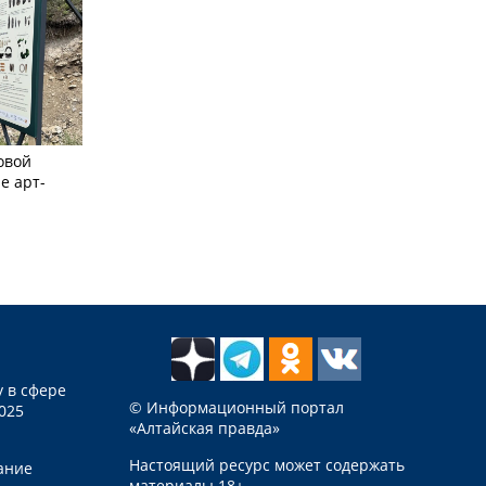
овой
е арт-
 в сфере
© Информационный портал
025
«Алтайская правда»
Настоящий ресурс может содержать
ание
материалы 18+