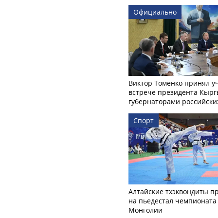
Официально
Виктор Томенко принял у
встрече президента Кырг
губернаторами российски
Спорт
Алтайские тхэквондиты п
на пьедестал чемпионата
Монголии