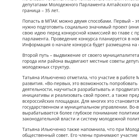
депутатами Молодежного Парламента Алтайского края
граница – 35 лет.
Попасть в МПАК можно двумя способами. Первый – эт
нужно подготовить социально значимый проект (ини
свою идею перед конкурсной комиссией во главе с п
парламента. Проведение конкурса планируется в ноя
Информация о начале конкурса будет размещена на 
Второй путь – выдвижение от своего муниципалитета
города или района выдвигают местные советы депу
молодежных структур.
Татьяна Ильюченко отметила, что участие в работе
развития. «Во-первых, это возможность попробовать
деятельности, научиться разрабатывать и продвига
инициативы и реализовать свой проект, а также пре
всероссийских площадках. Для многих это становитс
государственном и муниципальном управлении. Во-в
вырабатывается более глубокое понимание политики
законодательной власти и систему молодежной полит
Татьяна Ильюченко также напомнила, что при Моло
общественный совет. Его члены принимают участие 