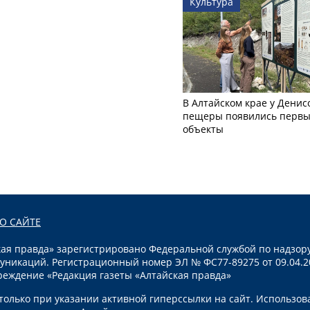
Культура
В Алтайском крае у Денис
пещеры появились первы
объекты
О САЙТЕ
я правда» зарегистрировано Федеральной службой по надзору
уникаций. Регистрационный номер ЭЛ № ФС77-89275 от 09.04.2
реждение «Редакция газеты «Алтайская правда»
олько при указании активной гиперссылки на сайт. Использов