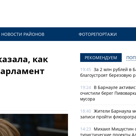
НОВОСТИ РАЙОНОВ
ФОТОРЕПОРТАЖИ
азала, как
РЕКОМЕНДУЕМ
ПОП
Парламент
19:45
За 2 млн рублей в 
благоустроят березовую 
19:24
В Барнауле активи
очистили берег Пивоварк
мусора
18:40
Жители Барнаула мо
записи пройти флюорогр
14:23
Михаил Мишустин 
туристические проекты А