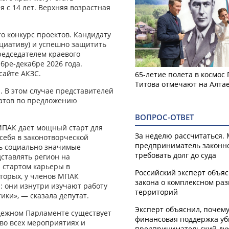
 с 14 лет. Верхняя возрастная
о конкурс проектов. Кандидату
циативу) и успешно защитить
редседателем краевого
бре-декабре 2026 года.
сайте АКЗС.
65-летие полета в космос
Титова отмечают на Алта
. В этом случае представителей
татов по предложению
ВОПРОС-ОТВЕТ
 МПАК дает мощный старт для
За неделю рассчитаться.
 себя в законотворческой
предприниматель законн
ть социально значимые
требовать долг до суда
дставлять регион на
я стартом карьеры в
Российский эксперт объя
торых, у членов МПАК
закона о комплексном ра
: они изнутри изучают работу
территорий
ики», — сказала депутат.
Эксперт объяснил, почем
дежном Парламенте существует
финансовая поддержка уб
во всех мероприятиях и
предпринимательский ду