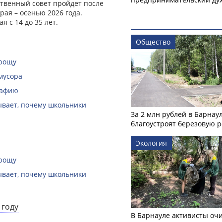
твенный совет пройдет после
ая – осенью 2026 года.
я с 14 до 35 лет.
Общество
 рощу
мусора
рафию
зывает, почему школьники
За 2 млн рублей в Барнау
благоустроят березовую 
Экология
 рощу
зывает, почему школьники
 году
В Барнауле активисты оч