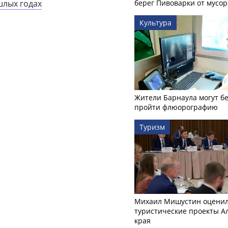
шлых годах
берег Пивоварки от мусор
Культура
Жители Барнаула могут бе
пройти флюорографию
Туризм
Михаил Мишустин оцени
туристические проекты А
края