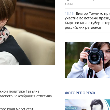
края
13:15
Виктор Томенко пр
участие во встрече прези
Кыргызстана с губернато
российских регионов
ежной политике Татьяна
ФОТОРЕПОРТАЖ
раевого Заксобрания ответила
го края могут стать