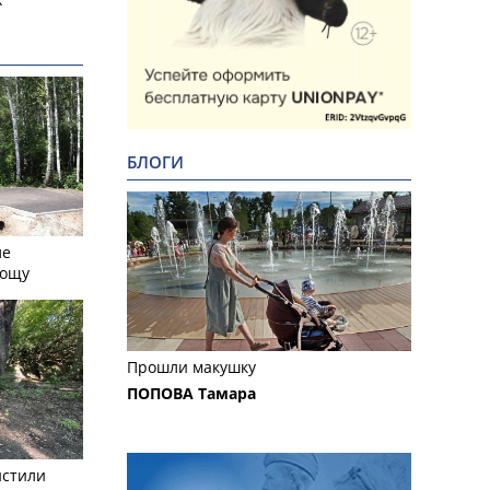
БЛОГИ
ле
рощу
Прошли макушку
ПОПОВА Тамара
истили