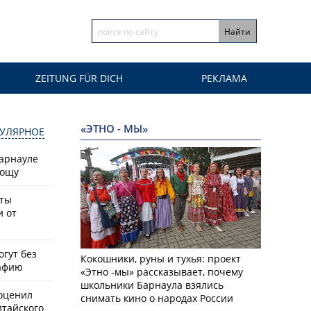
ZEITUNG FÜR DICH
РЕКЛАМА
«ЭТНО - МЫ»
УЛЯРНОЕ
Барнауле
рощу
сты
и от
гут без
Кокошники, руны и тухья: проект
афию
«Этно -мы» рассказывает, почему
школьники Барнаула взялись
оценил
снимать кино о народах России
лтайского