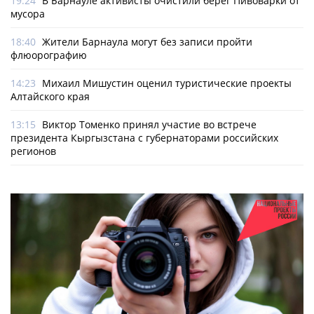
19:24
В Барнауле активисты очистили берег Пивоварки от
мусора
18:40
Жители Барнаула могут без записи пройти
флюорографию
14:23
Михаил Мишустин оценил туристические проекты
Алтайского края
13:15
Виктор Томенко принял участие во встрече
президента Кыргызстана с губернаторами российских
регионов