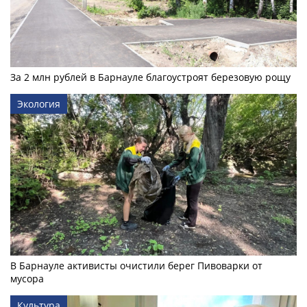
За 2 млн рублей в Барнауле благоустроят березовую рощу
Экология
В Барнауле активисты очистили берег Пивоварки от
мусора
Культура