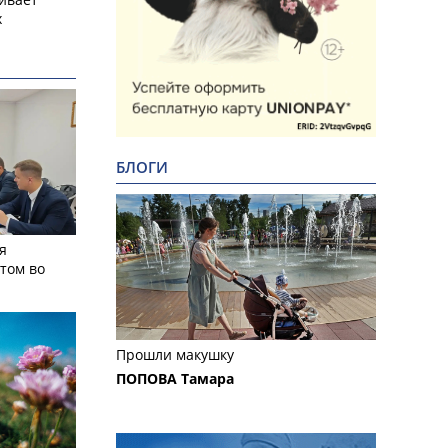
х
БЛОГИ
я
том во
Прошли макушку
ПОПОВА Тамара