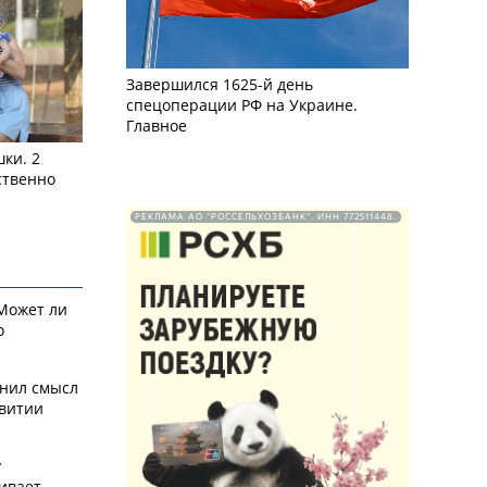
Завершился 1625-й день
спецоперации РФ на Украине.
Главное
ки. 2
ственно
РЕКЛАМА АО "РОССЕЛЬХОЗБАНК". ИНН 772511448.
 Может ли
о
снил смысл
звитии
у
ивает