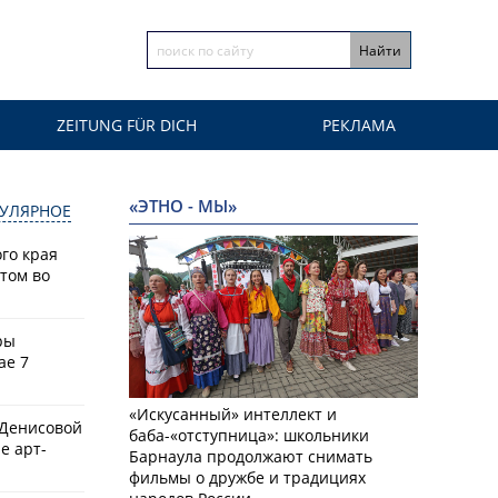
ZEITUNG FÜR DICH
РЕКЛАМА
«ЭТНО - МЫ»
УЛЯРНОЕ
го края
том во
ры
ае 7
«Искусанный» интеллект и
 Денисовой
баба-«отступница»: школьники
е арт-
Барнаула продолжают снимать
фильмы о дружбе и традициях