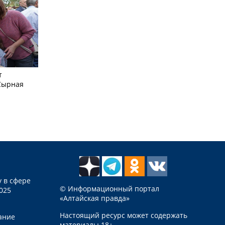
т
Сырная
 в сфере
© Информационный портал
025
«Алтайская правда»
Настоящий ресурс может содержать
ание
материалы 18+