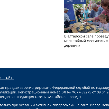
Общество
В алтайском селе проведу
масштабный фестиваль «
деревня»
О САЙТЕ
я правда» зарегистрировано Федеральной службой по надзору
уникаций. Регистрационный номер ЭЛ № ФС77-89275 от 09.04.2
реждение «Редакция газеты «Алтайская правда»
олько при указании активной гиперссылки на сайт. Использов