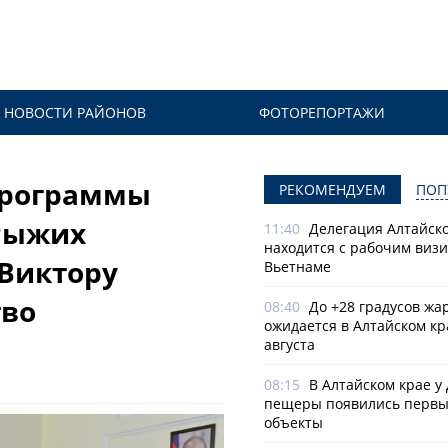
НОВОСТИ РАЙОНОВ
ФОТОРЕПОРТАЖИ
программы
РЕКОМЕНДУЕМ
ПОП
 Рыжих
11:40
Делегация Алтайско
находится с рабочим визи
 Виктору
Вьетнаме
тво
08:40
До +28 градусов жа
ожидается в Алтайском кр
августа
08:15
В Алтайском крае у
пещеры появились первы
объекты