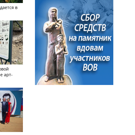
дается в
овой
е арт-