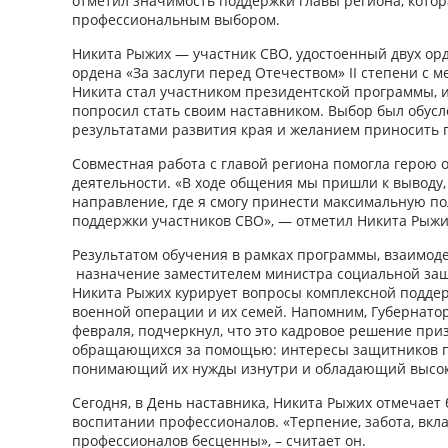
отметил значимость поддержки главы региона, котор
профессиональным выбором.
Никита Рыжих — участник СВО, удостоенный двух ор
ордена «За заслуги перед Отечеством» II степени с м
Никита стал участником президентской программы, 
попросил стать своим наставником. Выбор был обус
результатами развития края и желанием приносить 
Совместная работа с главой региона помогла герою
деятельности. «В ходе общения мы пришли к выводу,
направление, где я смогу принести максимальную по
поддержки участников СВО», — отметил Никита Рыжи
Результатом обучения в рамках программы, взаимоде
назначение заместителем министра социальной защ
Никита Рыжих курирует вопросы комплексной подде
военной операции и их семей. Напомним, Губернатор
февраля, подчеркнул, что это кадровое решение приз
обращающихся за помощью: интересы защитников пр
понимающий их нужды изнутри и обладающий высок
Сегодня, в День наставника, Никита Рыжих отмечает
воспитании профессионалов. «Терпение, забота, вкл
профессионалов бесценны», – считает он.