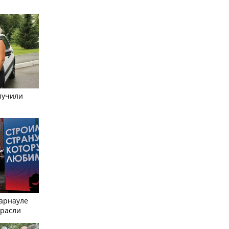
лучили
Барнауле
трасли