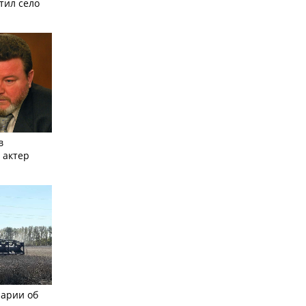
тил село
в
 актер
рарии об