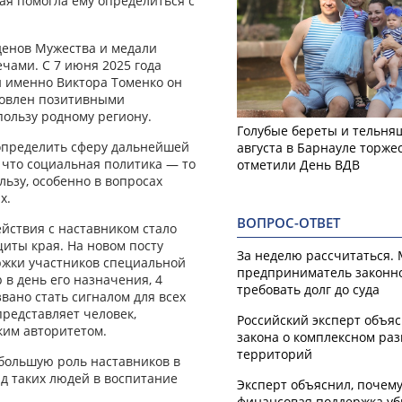
ая помогла ему определиться с
денов Мужества и медали
ечами. С 7 июня 2025 года
и именно Виктора Томенко он
ловлен позитивными
пользу родному региону.
Голубые береты и тельняш
 определить сферу дальнейшей
августа в Барнауле торже
 что социальная политика — то
отметили День ВДВ
льзу, особенно в вопросах
х.
ВОПРОС-ОТВЕТ
йствия с наставником стало
иты края. На новом посту
За неделю рассчитаться.
ржки участников специальной
предприниматель законн
 в день его назначения, 4
требовать долг до суда
вано стать сигналом для всех
едставляет человек,
Российский эксперт объя
им авторитетом.
закона о комплексном ра
территорий
 большую роль наставников в
ад таких людей в воспитание
Эксперт объяснил, почем
финансовая поддержка уб