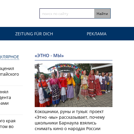
ZEITUNG FÜR DICH
РЕКЛАМА
«ЭТНО - МЫ»
УЛЯРНОЕ
оценил
лтайского
инял
дента
рами
Кокошники, руны и тухья: проект
«Этно -мы» рассказывает, почему
го края
школьники Барнаула взялись
том во
снимать кино о народах России