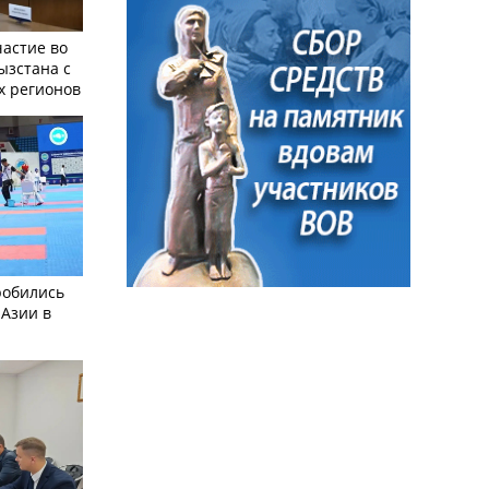
частие во
ызстана с
х регионов
робились
 Азии в