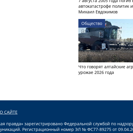
7 августа 2005 года погиб 
автокатастрофе политик и
Михаил Евдокимов
Общество
Что говорят алтайские аг
урожае 2026 года
О САЙТЕ
я правда» зарегистрировано Федеральной службой по надзору
уникаций. Регистрационный номер ЭЛ № ФС77-89275 от 09.04.2