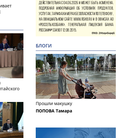
ивает
х
БЛОГИ
л
лтайского
Прошли макушку
ПОПОВА Тамара