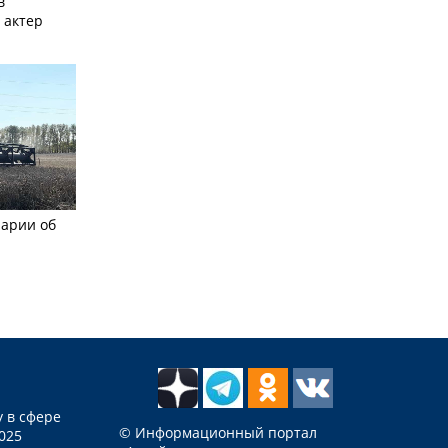
в
 актер
рарии об
 в сфере
© Информационный портал
025