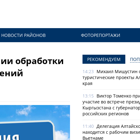
НОВОСТИ РАЙОНОВ
ФОТОРЕПОРТАЖИ
ии обработки
РЕКОМЕНДУЕМ
ПОП
тений
14:23
Михаил Мишустин 
туристические проекты А
края
13:15
Виктор Томенко пр
участие во встрече прези
Кыргызстана с губернато
российских регионов
11:40
Делегация Алтайско
находится с рабочим визи
Вьетнаме