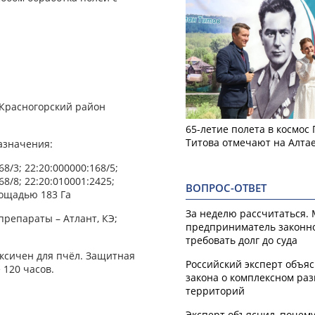
 Красногорский район
65-летие полета в космос
Титова отмечают на Алта
азначения:
68/3; 22:20:000000:168/5;
68/8; 22:20:010001:2425;
ВОПРОС-ОТВЕТ
лощадью 183 Га
За неделю рассчитаться.
репараты – Атлант, КЭ;
предприниматель законн
требовать долг до суда
токсичен для пчёл. Защитная
Российский эксперт объя
 120 часов.
закона о комплексном ра
территорий
Эксперт объяснил, почем