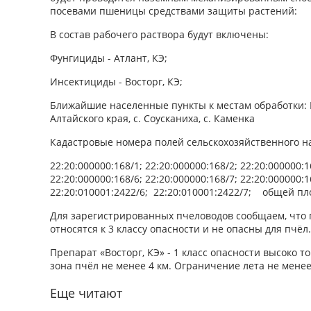
посевами пшеницы средствами защиты растений:
В состав рабочего раствора будут включены:
Фунгициды - Атлант, КЭ;
Инсектициды - Восторг, КЭ;
Ближайшие населенные пункты к местам обработки:
Алтайского края, с. Соусканиха, с. Каменка
Кадастровые номера полей сельскохозяйственного н
22:20:000000:168/1; 22:20:000000:168/2; 22:20:000000:1
22:20:000000:168/6; 22:20:000000:168/7; 22:20:000000:1
22:20:010001:2422/6; 22:20:010001:2422/7; общей п
Для зарегистрированных пчеловодов сообщаем, что п
относятся к 3 классу опасности и не опасны для пчёл.
Препарат «Восторг, КЭ» - 1 класс опасности высоко 
зона пчёл не менее 4 км. Ограничение лета не менее
Еще читают