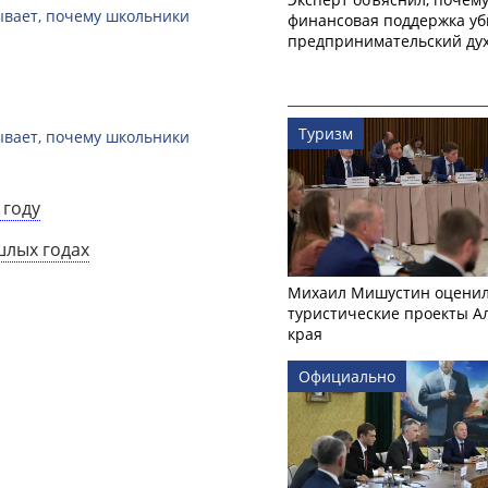
зывает, почему школьники
финансовая поддержка уб
предпринимательский ду
Туризм
зывает, почему школьники
 году
шлых годах
Михаил Мишустин оцени
туристические проекты А
края
Официально