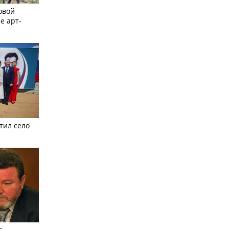
овой
е арт-
тил село