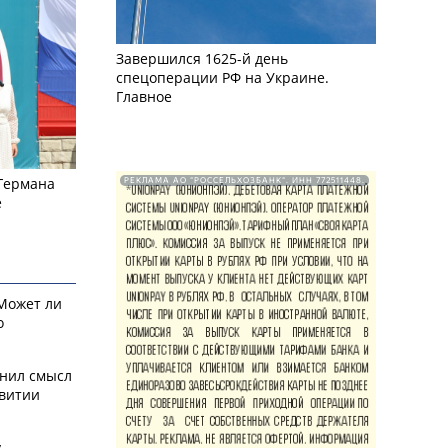
Завершился 1625-й день
спецоперации РФ на Украине.
Главное
 Германа
РЕКЛАМА АО "РОССЕЛЬХОЗБАНК". ИНН 772511448.
е
 Может ли
о
снил смысл
звитии
у