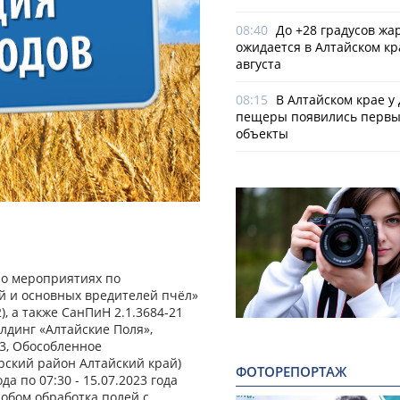
08:40
До +28 градусов жа
ожидается в Алтайском кр
августа
08:15
В Алтайском крае у
пещеры появились первы
объекты
 о мероприятиях по
й и основных вредителей пчёл»
), а также СанПиН 2.1.3684-21
лдинг «Алтайские Поля»,
503, Обособленное
орский район Алтайский край)
ФОТОРЕПОРТАЖ
да по 07:30 - 15.07.2023 года
обом обработка полей с