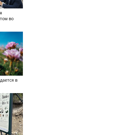
я
том во
дается в