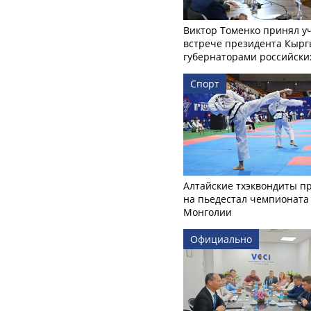
Виктор Томенко принял у
встрече президента Кырг
губернаторами российски
Спорт
Алтайские тхэквондиты п
на пьедестал чемпионата
Монголии
Официально