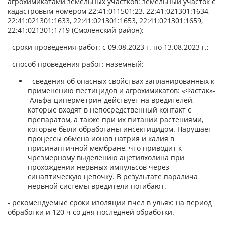
агрохимикатами земельных участков: земельный участок с
кадастровым номером 22:41:011501:23, 22:41:021301:1634,
22:41:021301:1633, 22:41:021301:1653, 22:41:021301:1659,
22:41:021301:1719 (Смоленский район);
- сроки проведения работ: с 09.08.2023 г. по 13.08.2023 г.;
- способ проведения работ: наземный;
- сведения об опасных свойствах запланированных к
применению пестицидов и агрохимикатов: «Фастак»-
Альфа-циперметрин действует на вредителей,
которые входят в непосредственный контакт с
препаратом, а также при их питании растениями,
которые были обработаны инсектицидом. Нарушает
процессы обмена ионов натрия и калия в
присинаптичной мембране, что приводит к
чрезмерному выделению ацетилхолина при
прохождении нервных импульсов через
синаптическую цепочку. В результате паралича
нервной системы вредители погибают.
- рекомендуемые сроки изоляции пчел в ульях: на период
обработки и 120 ч со дня последней обработки.