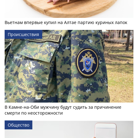
Вьетнам впервые купил на Алтае партию куриных лапок
Происшествия
В Камне-на-Оби мужчину будут судить за причинение
смерти по неосторожности
Общество