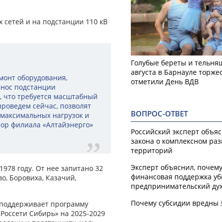
 сетей и на подстанции 110 кВ
Голубые береты и тельняш
августа в Барнауле торже
монт оборудования,
отметили День ВДВ
знос подстанции
т, что требуется масштабный
проведем сейчас, позволят
ВОПРОС-ОТВЕТ
 максимальных нагрузок и
тор филиала «Алтайэнерго»
Российский эксперт объя
закона о комплексном ра
территорий
Эксперт объяснил, почем
978 году. От нее запитано 32
финансовая поддержка уб
о, Боровиха, Казачий,
предпринимательский ду
Почему субсидии вредны 
 поддерживает программу
Россети Сибирь» на 2025-2029