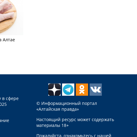
а Алтае
 в сфере
© Информационный портал
025
«Алтайская правда»
Настоящий ресурс может содержать
ание
материалы 18+
Пожалуйста, ознакомьтесь с нашей