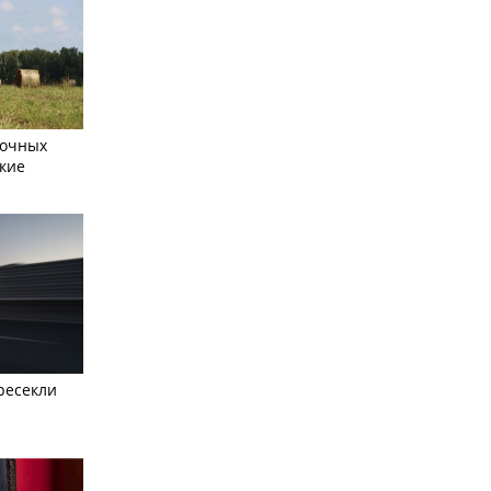
сочных
кие
ресекли