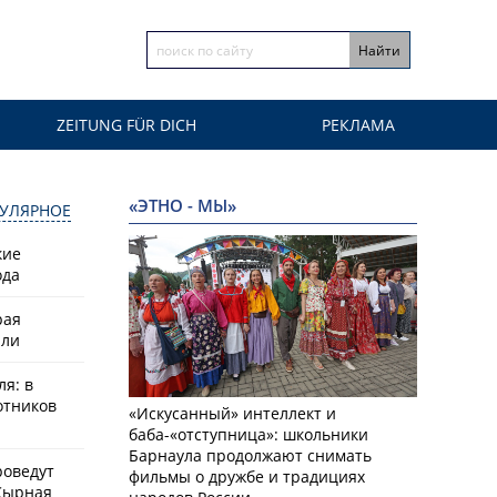
ZEITUNG FÜR DICH
РЕКЛАМА
«ЭТНО - МЫ»
УЛЯРНОЕ
кие
ода
рая
или
ля: в
отников
«Искусанный» интеллект и
баба-«отступница»: школьники
Барнаула продолжают снимать
роведут
фильмы о дружбе и традициях
Сырная