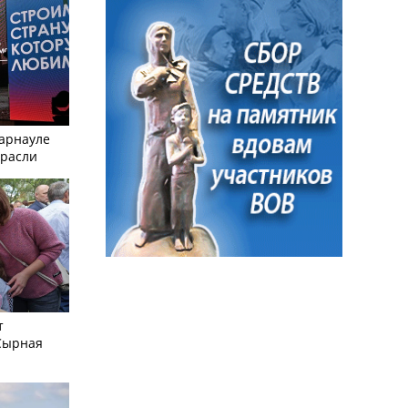
Барнауле
трасли
т
Сырная