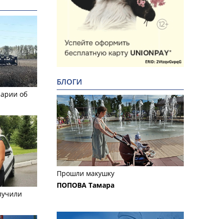
БЛОГИ
рарии об
Прошли макушку
ПОПОВА Тамара
лучили