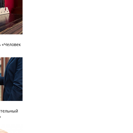
 «Человек
ательный
»