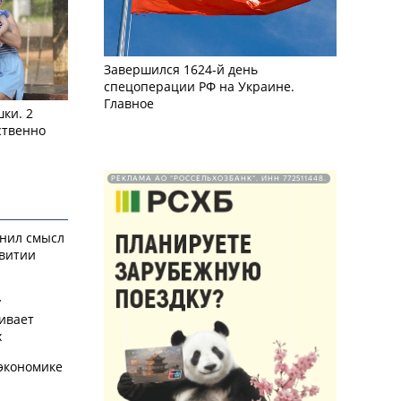
Завершился 1624-й день
спецоперации РФ на Украине.
Главное
ки. 2
ственно
РЕКЛАМА АО "РОССЕЛЬХОЗБАНК". ИНН 772511448.
снил смысл
звитии
у
ивает
х
экономике