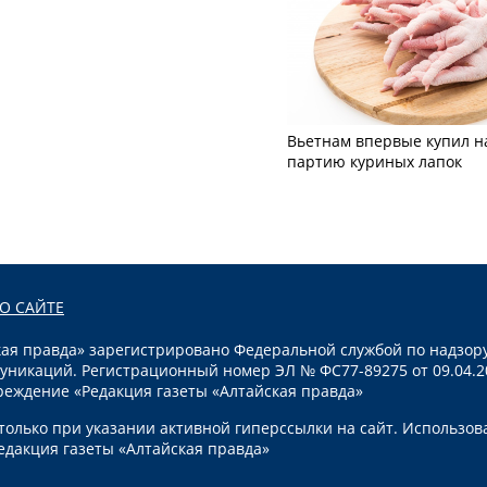
Вьетнам впервые купил н
партию куриных лапок
О САЙТЕ
я правда» зарегистрировано Федеральной службой по надзору
уникаций. Регистрационный номер ЭЛ № ФС77-89275 от 09.04.2
реждение «Редакция газеты «Алтайская правда»
олько при указании активной гиперссылки на сайт. Использов
едакция газеты «Алтайская правда»