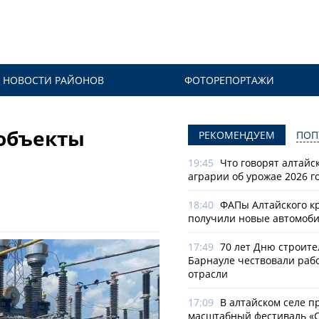
НОВОСТИ РАЙОНОВ
ФОТОРЕПОРТАЖИ
ообъекты
РЕКОМЕНДУЕМ
ПОП
19:45
Что говорят алтайс
аграрии об урожае 2026 г
18:40
ФАПы Алтайского к
получили новые автомоб
17:49
70 лет Дню строите
Барнауле чествовали раб
отрасли
17:09
В алтайском селе п
масштабный фестиваль «