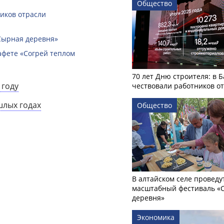
Общество
ников отрасли
Сырная деревня»
афете «Согрей теплом
70 лет Дню строителя: в 
 году
чествовали работников о
шлых годах
Общество
В алтайском селе проведу
масштабный фестиваль «
деревня»
Экономика