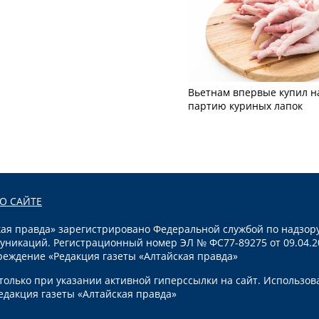
Вьетнам впервые купил н
партию куриных лапок
О САЙТЕ
я правда» зарегистрировано Федеральной службой по надзору
уникаций. Регистрационный номер ЭЛ № ФС77-89275 от 09.04.2
реждение «Редакция газеты «Алтайская правда»
олько при указании активной гиперссылки на сайт. Использов
едакция газеты «Алтайская правда»