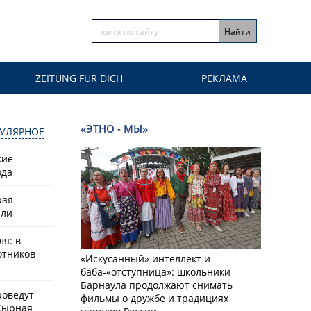
ZEITUNG FÜR DICH
РЕКЛАМА
«ЭТНО - МЫ»
УЛЯРНОЕ
кие
ода
рая
или
ля: в
отников
«Искусанный» интеллект и
баба-«отступница»: школьники
Барнаула продолжают снимать
роведут
фильмы о дружбе и традициях
Сырная