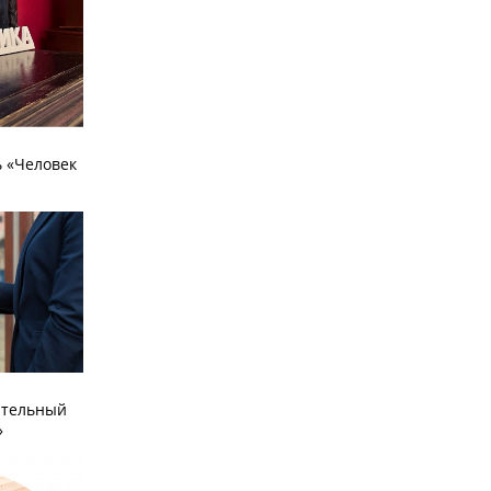
 «Человек
ательный
»