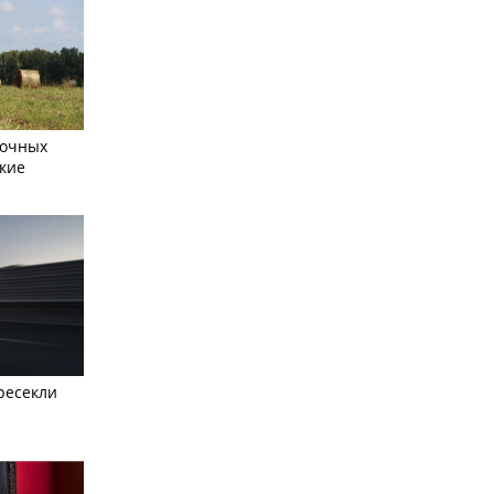
сочных
кие
ресекли