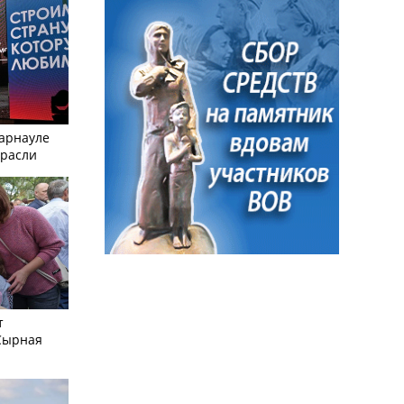
Барнауле
трасли
т
Сырная