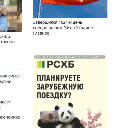
Завершился 1624-й день
спецоперации РФ на Украине.
Главное
ки. 2
ственно
РЕКЛАМА АО "РОССЕЛЬХОЗБАНК". ИНН 772511448.
снил смысл
звитии
у
ивает
х
экономике