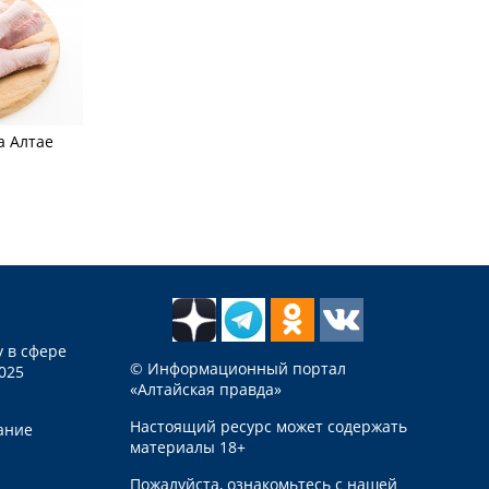
а Алтае
 в сфере
© Информационный портал
025
«Алтайская правда»
Настоящий ресурс может содержать
ание
материалы 18+
Пожалуйста, ознакомьтесь с нашей