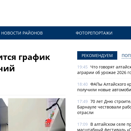
НОВОСТИ РАЙОНОВ
ФОТОРЕПОРТАЖИ
ится график
РЕКОМЕНДУЕМ
ПОП
ний
19:45
Что говорят алтайс
аграрии об урожае 2026 г
18:40
ФАПы Алтайского к
получили новые автомоб
17:49
70 лет Дню строите
Барнауле чествовали раб
отрасли
17:09
В алтайском селе п
масштабный фестиваль «