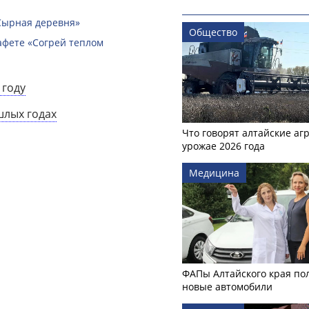
Сырная деревня»
Общество
афете «Согрей теплом
 году
шлых годах
Что говорят алтайские аг
урожае 2026 года
Медицина
ФАПы Алтайского края по
новые автомобили