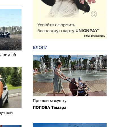
БЛОГИ
рарии об
Прошли макушку
ПОПОВА Тамара
лучили