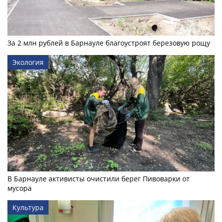
За 2 млн рублей в Барнауле благоустроят березовую рощу
Экология
В Барнауле активисты очистили берег Пивоварки от
мусора
Культура