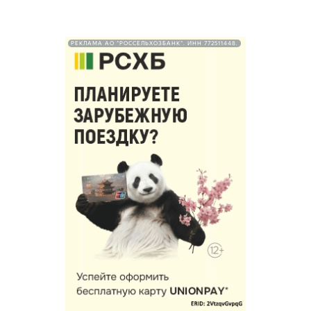
РЕКЛАМА АО "РОССЕЛЬХОЗБАНК". ИНН 772511448.