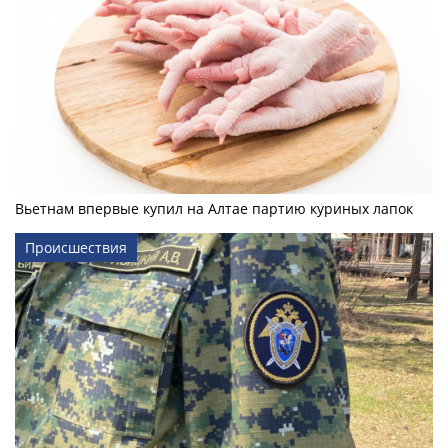
Вьетнам впервые купил на Алтае партию куриных лапок
Происшествия