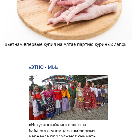
Вьетнам впервые купил на Алтае партию куриных лапок
«ЭТНО - МЫ»
«Искусанный» интеллект и
баба-«отступница»: школьники
Барнаула продолжают снимать