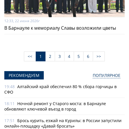
12:33, 22 июня 2026г
В Барнауле к мемориалу Славы возложили цветы
<<
1
2
3
4
5
6
>>
РЕКОМЕНДУЕМ
ПОПУЛЯРНОЕ
19:48
Алтайский край обеспечил 80 % сбора горчицы в
СФО
18:11
Ночной ремонт у Старого моста: в Барнауле
обновляют ключевой въезд в город
17:51
Брось курить, езжай на Курилы: в России запустили
онлайн-­площадку «Давай бросать»