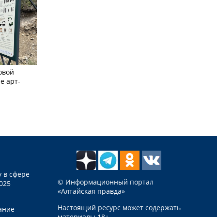
овой
е арт-
 в сфере
© Информационный портал
025
«Алтайская правда»
Настоящий ресурс может содержать
ание
материалы 18+