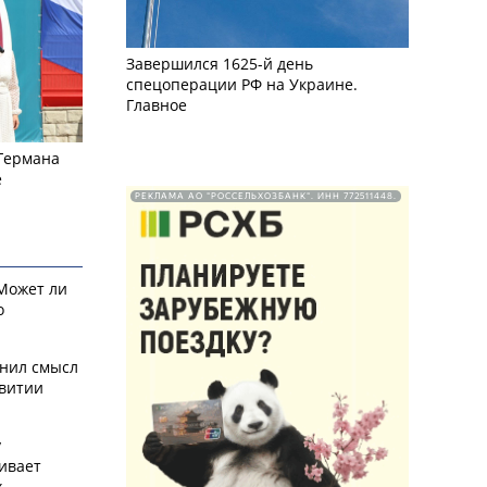
Завершился 1625-й день
спецоперации РФ на Украине.
Главное
 Германа
е
РЕКЛАМА АО "РОССЕЛЬХОЗБАНК". ИНН 772511448.
 Может ли
о
снил смысл
звитии
у
ивает
х