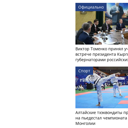
Официально
Виктор Томенко принял у
встрече президента Кырг
губернаторами российски
Спорт
Алтайские тхэквондиты п
на пьедестал чемпионата
Монголии