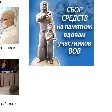
а
з записи
л
лтайского