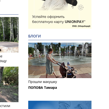
БЛОГИ
ле
рощу
Прошли макушку
ПОПОВА Тамара
истили