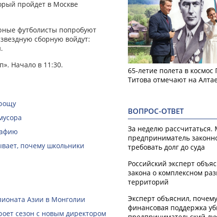
торый пройдет в Москве
 юные футболисты попробуют
 звездную сборную войдут:
.
». Начало в 11:30.
65-летие полета в космос
Титова отмечают на Алта
 рощу
ВОПРОС-ОТВЕТ
мусора
За неделю рассчитаться.
рафию
предприниматель законн
зывает, почему школьники
требовать долг до суда
Российский эксперт объя
закона о комплексном ра
территорий
Эксперт объяснил, почем
пионата Азии в Монголии
финансовая поддержка уб
роет сезон с новым директором
предпринимательский ду