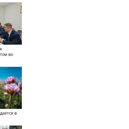
я
том во
дается в