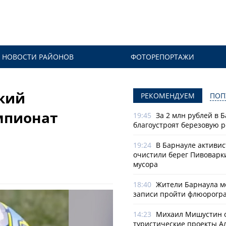
НОВОСТИ РАЙОНОВ
ФОТОРЕПОРТАЖИ
ский
РЕКОМЕНДУЕМ
ПОП
мпионат
19:45
За 2 млн рублей в 
благоустроят березовую 
19:24
В Барнауле активи
очистили берег Пивоварк
мусора
18:40
Жители Барнаула мо
записи пройти флюорогр
14:23
Михаил Мишустин 
туристические проекты А