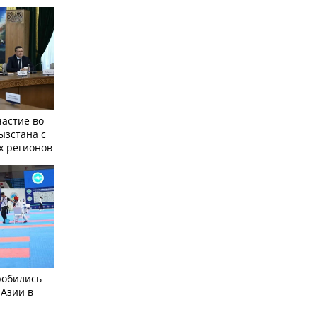
частие во
ызстана с
х регионов
робились
 Азии в