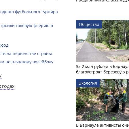
одного футбольного турнира
Общество
строили голевую феерию в
корд
ств на первенстве страны
ии по пляжному волейболу
За 2 млн рублей в Барнау
благоустроят березовую 
у
Экология
 годах
В Барнауле активисты оч