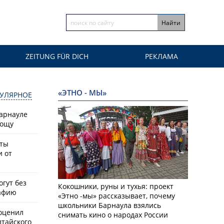
ZEITUNG FÜR DICH
РЕКЛАМА
«ЭТНО - МЫ»
УЛЯРНОЕ
Барнауле
рощу
сты
и от
гут без
Кокошники, руны и тухья: проект
афию
«Этно -мы» рассказывает, почему
школьники Барнаула взялись
оценил
снимать кино о народах России
лтайского