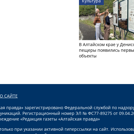
Культура
В Алтайском крае у Денис
пещеры появились первы
объекты
О САЙТЕ
я правда» зарегистрировано Федеральной службой по надзору
уникаций. Регистрационный номер ЭЛ № ФС77-89275 от 09.04.2
реждение «Редакция газеты «Алтайская правда»
олько при указании активной гиперссылки на сайт. Использов