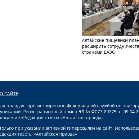
Алтайские пищевики пла
расширить сотрудничеств
странами ЕАЭС
О САЙТЕ
я правда» зарегистрировано Федеральной службой по надзору
уникаций. Регистрационный номер ЭЛ № ФС77-89275 от 09.04.2
реждение «Редакция газеты «Алтайская правда»
олько при указании активной гиперссылки на сайт. Использов
едакция газеты «Алтайская правда»