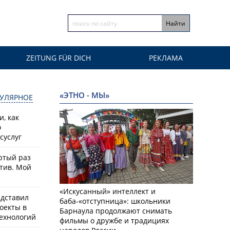
ZEITUNG FÜR DICH
РЕКЛАМА
«ЭТНО - МЫ»
УЛЯРНОЕ
, как
о
суслуг
ртый раз
тив. Мой
«Искусанный» интеллект и
едставил
баба-«отступница»: школьники
оекты в
Барнаула продолжают снимать
ехнологий
фильмы о дружбе и традициях