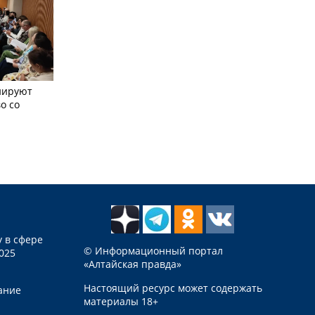
нируют
о со
 в сфере
© Информационный портал
025
«Алтайская правда»
Настоящий ресурс может содержать
ание
материалы 18+