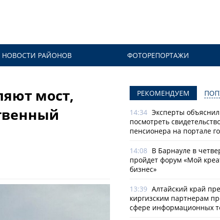
НОВОСТИ РАЙОНОВ
ФОТОРЕПОРТАЖИ
ляют мост,
РЕКОМЕНДУЕМ
ПОП
ственный
14:34
Эксперты объяснили
посмотреть свидетельств
пенсионера на портале го
14:08
В Барнауле в четве
пройдет форум «Мой креа
бизнес»
13:39
Алтайский край пр
киргизским партнерам пр
сфере информационных т