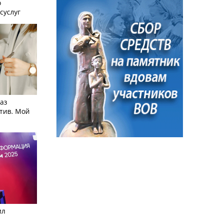
о
суслуг
аз
тив. Мой
ил