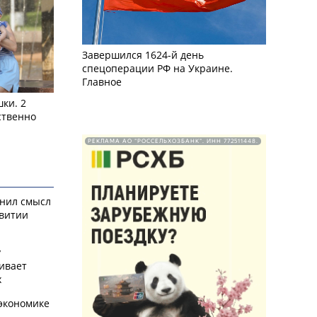
Завершился 1624-й день
спецоперации РФ на Украине.
Главное
ки. 2
ственно
РЕКЛАМА АО "РОССЕЛЬХОЗБАНК". ИНН 772511448.
снил смысл
звитии
у
ивает
х
экономике