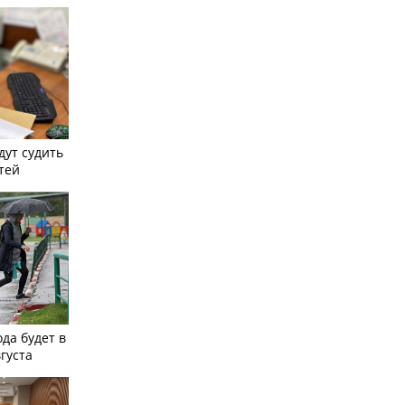
дут судить
тей
ода будет в
вгуста