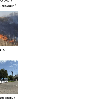
оекты в
ехнологий
ется
тия новых