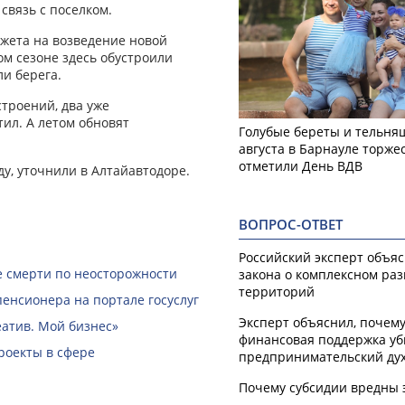
связь с поселком.
джета на возведение новой
м сезоне здесь обустроили
и берега.
строений, два уже
ил. А летом обновят
Голубые береты и тельняш
августа в Барнауле торже
отметили День ВДВ
ду, уточнили в Алтайавтодоре.
ВОПРОС-ОТВЕТ
Российский эксперт объя
е смерти по неосторожности
закона о комплексном ра
территорий
пенсионера на портале госуслуг
Эксперт объяснил, почем
еатив. Мой бизнес»
финансовая поддержка уб
роекты в сфере
предпринимательский ду
Почему субсидии вредны 