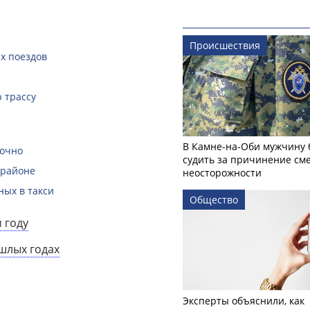
Происшествия
х поездов
 трассу
В Камне-на-Оби мужчину 
рочно
судить за причинение см
 районе
неосторожности
ных в такси
Общество
 году
ошлых годах
Эксперты объяснили, как