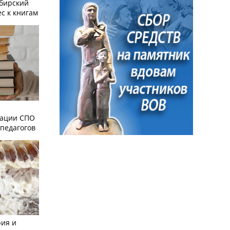
ибирский
с к книгам
зации СПО
педагогов
рия и