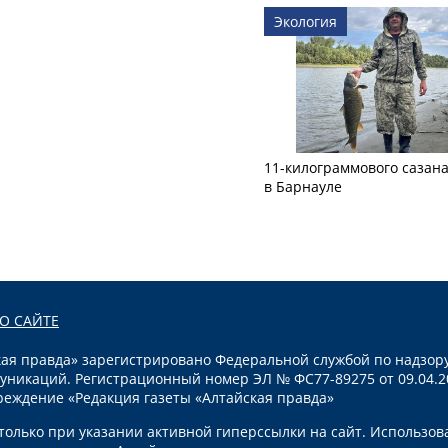
Экология
11-килограммового сазан
в Барнауле
О САЙТЕ
я правда» зарегистрировано Федеральной службой по надзору
уникаций. Регистрационный номер ЭЛ № ФС77-89275 от 09.04.2
реждение «Редакция газеты «Алтайская правда»
олько при указании активной гиперссылки на сайт. Использов