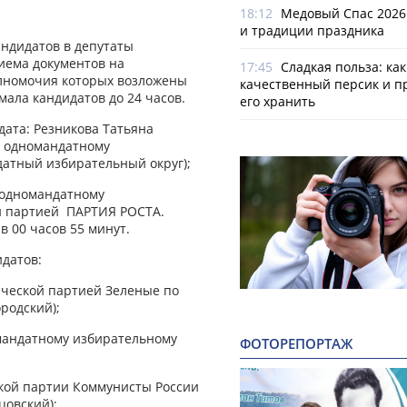
18:12
Медовый Спас 2026
и традиции праздника
андидатов в депутаты
иема документов на
17:45
Сладкая польза: ка
олномочия которых возложены
качественный персик и п
ала кандидатов до 24 часов.
его хранить
ата: Резникова Татьяна
о одномандатному
датный избирательный округ);
 одномандатному
ой партией ПАРТИЯ РОСТА.
в 00 часов 55 минут.
датов:
ческой партией Зеленые по
родский);
мандатному избирательному
ФОТОРЕПОРТАЖ
кой партии Коммунисты России
цовский);