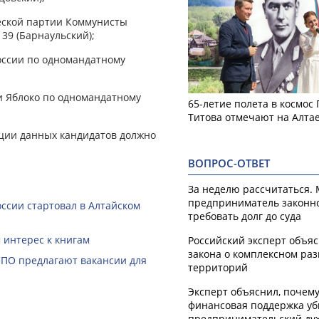
еской партии Коммунисты
39 (Барнаульский);
оссии по одномандатному
и Яблоко по одномандатному
65-летие полета в космос
Титова отмечают на Алта
ции данных кандидатов должно
ВОПРОС-ОТВЕТ
За неделю рассчитаться.
предприниматель законн
ссии стартовал в Алтайском
требовать долг до суда
 интерес к книгам
Российский эксперт объя
закона о комплексном ра
СПО предлагают вакансии для
территорий
Эксперт объяснил, почем
финансовая поддержка уб
предпринимательский ду