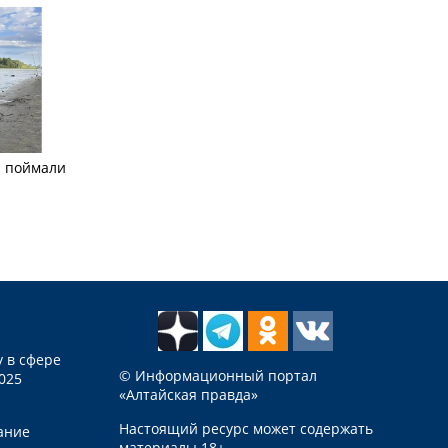
а поймали
 в сфере
© Информационный портал
025
«Алтайская правда»
Настоящий ресурс может содержать
ание
материалы 18+