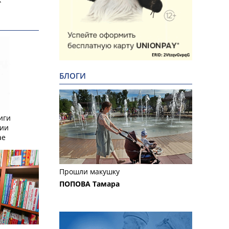
БЛОГИ
иги
сии
ае
Прошли макушку
ПОПОВА Тамара