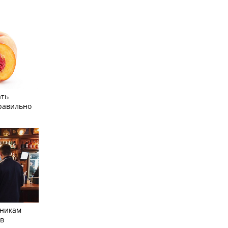
ать
равильно
тникам
 в