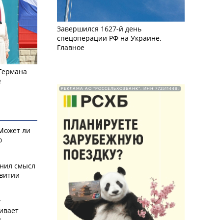
Завершился 1627-й день
спецоперации РФ на Украине.
Главное
 Германа
е
РЕКЛАМА АО "РОССЕЛЬХОЗБАНК". ИНН 772511448.
 Может ли
о
снил смысл
звитии
у
ивает
х