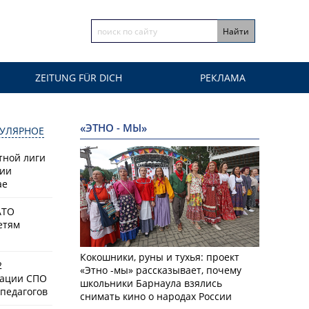
ZEITUNG FÜR DICH
РЕКЛАМА
«ЭТНО - МЫ»
УЛЯРНОЕ
тной лиги
сии
ае
АТО
етям
Кокошники, руны и тухья: проект
2
«Этно -мы» рассказывает, почему
зации СПО
школьники Барнаула взялись
педагогов
снимать кино о народах России