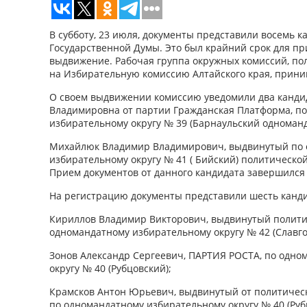
В субботу, 23 июля, документы представили восемь к
Государственной Думы. Это был крайний срок для пр
выдвижение. Рабочая группа окружных комиссий, п
на Избирательную комиссию Алтайского края, приним
О своем выдвижении комиссию уведомили два кандид
Владимировна от партии Гражданская Платформа, п
избирательному округу № 39 (Барнаульский одноман
Михайлюк Владимир Владимирович, выдвинутый по
избирательному округу № 41 ( Бийский) политическ
Прием документов от данного кандидата завершился 
На регистрацию документы представили шесть канди
Кириллов Владимир Викторович, выдвинутый полити
одномандатному избирательному округу № 42 (Славго
Зонов Александр Сергеевич, ПАРТИЯ РОСТА, по одно
округу № 40 (Рубцовский);
Крамсков Антон Юрьевич, выдвинутый от политичес
по одномандатному избирательному округу № 40 (Руб