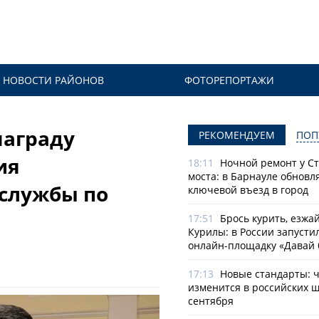
НОВОСТИ РАЙОНОВ
ФОТОРЕПОРТАЖИ
награду
РЕКОМЕНДУЕМ
ПОП
ия
18:11
Ночной ремонт у С
моста: в Барнауле обновл
службы по
ключевой въезд в город
17:51
Брось курить, езжа
Курилы: в России запусти
онлайн-­площадку «Давай 
17:13
Новые стандарты: 
изменится в российских ш
сентября