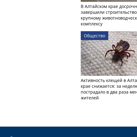
В Алтайском крае досроч
завершили строительство
крупному животноводчес
комплексу
Общество
Активность клещей в Алт
крае снижается: за недел
пострадало в два раза м
жителей