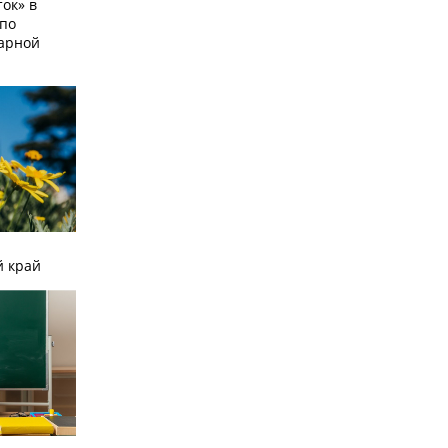
ок» в
по
тарной
й край