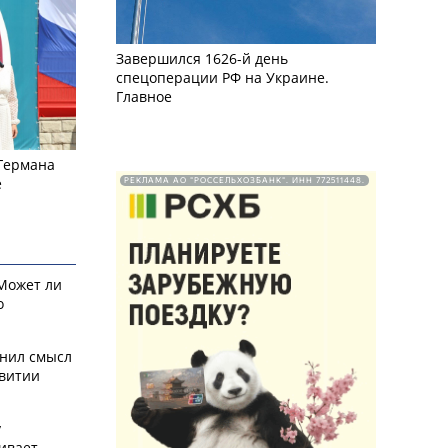
Завершился 1626-й день
спецоперации РФ на Украине.
Главное
 Германа
е
РЕКЛАМА АО "РОССЕЛЬХОЗБАНК". ИНН 772511448.
 Может ли
о
снил смысл
звитии
у
ивает