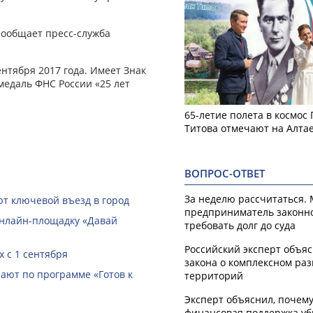
 сообщает пресс-служба
нтября 2017 года. Имеет Знак
медаль ФНС России «25 лет
65-летие полета в космос
Титова отмечают на Алта
ВОПРОС-ОТВЕТ
За неделю рассчитаться.
ют ключевой въезд в город
предприниматель законн
онлайн-­площадку «Давай
требовать долг до суда
Российский эксперт объя
 с 1 сентября
закона о комплексном ра
ают по программе «Готов к
территорий
Эксперт объяснил, почем
финансовая поддержка уб