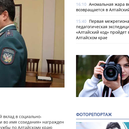
16:10
Аномальная жара в
возвращается в Алтайски
15:40
Первая межрегион
педагогическая экспедиц
«Алтайский код» пройдет 
Алтайском крае
ФОТОРЕПОРТАЖ
й вклад в социально-
и во имя созидания» награжден
лужбы по Алтайскому краю