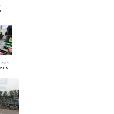
ия
в
товал
него