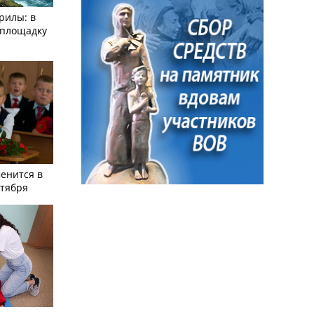
рилы: в
­площадку
енится в
нтября