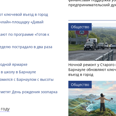
предпринимательский ду
ют ключевой въезд в город
онлайн-­площадку «Давай
Общество
ают по программе «Готов к
еделю пострадало в два раза
годной ярмарке
Ночной ремонт у Старого 
Барнауле обновляют клю
 в школу в Барнауле
въезд в город
омился с Барнаулом с высоты
Общество
тметят День рождения зоопарка
 году