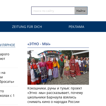
ZEITUNG FÜR DICH
РЕКЛАМА
«ЭТНО - МЫ»
УЛЯРНОЕ
тарого
яют
й на
ли
бросать»
Кокошники, руны и тухья: проект
что
«Этно -мы» рассказывает, почему
колах с 1
школьники Барнаула взялись
снимать кино о народах России