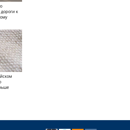
но
 дороги к
кому
айском
ю
еньше