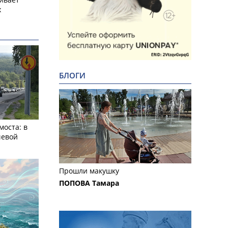
х
БЛОГИ
моста: в
чевой
Прошли макушку
ПОПОВА Тамара