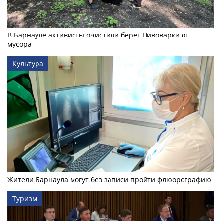
В Барнауле активисты очистили берег Пивоварки от
мусора
Культура
Жители Барнаула могут без записи пройти флюорографию
Туризм