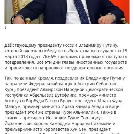
1
Действующему президенту России Владимиру Путину,
который одержал победу на выборах главы государства 18
марта 2018 года с 76,66% голосами, продолжают поступать
поздравления. Все эти дни главы иностранных государств
и правительств направляют поздравительные послания.
Так, по данным Кремля, поздравления Владимиру Путину
направили Федеральный канцлер Австрии Себастьян
Курц, президент Алжирской Народной Демократической
Республики Абдельазиз Бутефлика, премьер-министр
Антигуа и Барбуды Гастон Браун, президент Ирака Фуад
Маасум, премьер-министр Ирака Хайдар Абади и вице-
президент этой же страны Нури Аль-Малики. Также в
списке - президент Исландии Гудни Торлациус
Йоханнессон, король Камбоджи Нородом Сихамони и
премьер-министр королевства Хун Сен, президент