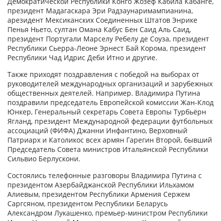
Демократической Республики Конго Жозеф Кабила Кабанге,
президент Мадагаскара Эри Радзаунаримампианина,
арезидент Мексиканских Соединенных Штатов Энрике
Пенья Ньето, султан Омана Кабус Бен Саид Аль Саид,
президент Португали Марселу Ребелу де Соуза, президент
Республики Сьерра-Леоне Эрнест Бай Корома, президент
Республики Чад Идрис Деби Итно и другие.
Также приходят поздравления с победой на выборах от
руководителей международных организаций и зарубежных
общественных деятелей. Например. Владимира Путина
поздравили председатель Европейской комиссии Жан-Клод
Юнкер, Генеральный секретарь Совета Европы Турбьёрн
Ягланд, президент Международной федерации футбольных
ассоциаций (ФИФА) Джанни Инфантино, Верховный
Патриарх и Католикос всех армян Гарегин Второй, бывший
Председатель Совета министров Итальянской Республики
Сильвио Берлускони.
Состоялись телефонные разговоры Владимира Путина с
президентом Азербайджанской Республики Ильхамом
Алиевым, президентом Республики Армения Сержем
Саргсяном, президентом Республики Беларусь
Александром Лукашенко, премьер-министром Республики