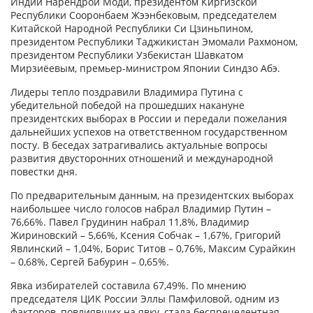
Индии Нарендрой Моди, президентом Киргизской
Республики Сооронбаем Жээнбековым, председателем
Китайской Народной Республики Си Цзиньпином,
президентом Республики Таджикистан Эмомали Рахмоном,
президентом Республики Узбекистан Шавкатом
Мирзиёевым, премьер-министром Японии Синдзо Абэ.
Лидеры тепло поздравили Владимира Путина с
убедительной победой на прошедших накануне
президентских выборах в России и передали пожелания
дальнейших успехов на ответственном государственном
посту. В беседах затрагивались актуальные вопросы
развития двусторонних отношений и международной
повестки дня.
По предварительным данным, на президентских выборах
наибольшее число голосов набрал Владимир Путин –
76,66%. Павел Грудинин набрал 11,8%, Владимир
Жириновский – 5,66%, Ксения Собчак – 1,67%, Григорий
Явлинский – 1,04%, Борис Титов – 0,76%, Максим Сурайкин
– 0,68%, Сергей Бабурин – 0,65%.
Явка избирателей составила 67,49%. По мнению
председателя ЦИК России Эллы Памфиловой, одним из
факторов, повлиявших на явку, стала беспрецедентная