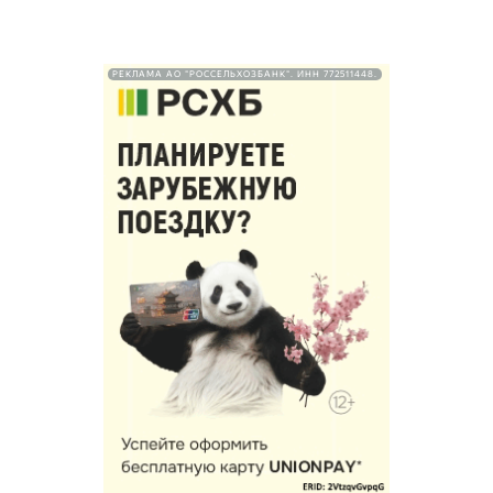
РЕКЛАМА АО "РОССЕЛЬХОЗБАНК". ИНН 772511448.