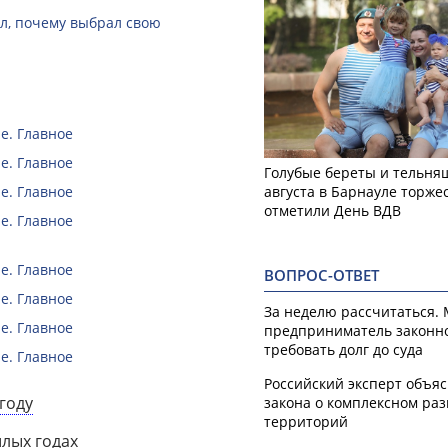
ал, почему выбрал свою
е. Главное
е. Главное
Голубые береты и тельняш
августа в Барнауле торже
е. Главное
отметили День ВДВ
е. Главное
е. Главное
ВОПРОС-ОТВЕТ
е. Главное
За неделю рассчитаться.
е. Главное
предприниматель законн
требовать долг до суда
е. Главное
Российский эксперт объя
году
закона о комплексном ра
территорий
шлых годах