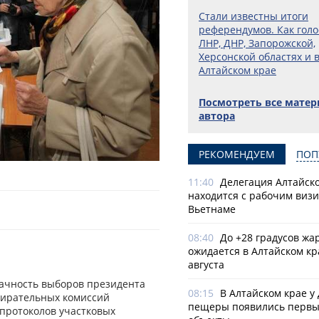
Стали известны итоги
референдумов. Как голо
ЛНР, ДНР, Запорожской,
Херсонской областях и 
Алтайском крае
Посмотреть все мате
автора
РЕКОМЕНДУЕМ
ПОП
11:40
Делегация Алтайско
находится с рабочим визи
Вьетнаме
08:40
До +28 градусов жа
ожидается в Алтайском кр
августа
рачность выборов президента
08:15
В Алтайском крае у
бирательных комиссий
пещеры появились первы
 протоколов участковых