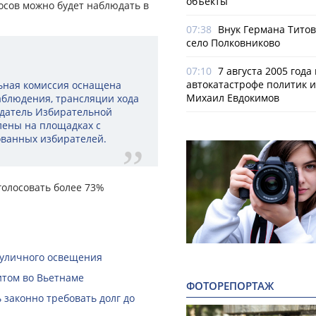
объекты
осов можно будет наблюдать в
07:38
Внук Германа Титов
село Полковниково
07:10
7 августа 2005 года
автокатастрофе политик и
льная комиссия оснащена
Михаил Евдокимов
аблюдения, трансляции хода
седатель Избирательной
лены на площадках с
ванных избирателей.
голосовать более 73%
 уличного освещения
итом во Вьетнаме
ФОТОРЕПОРТАЖ
законно требовать долг до