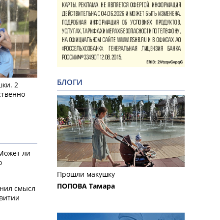
БЛОГИ
ки. 2
ственно
 Может ли
о
Прошли макушку
ПОПОВА Тамара
снил смысл
звитии