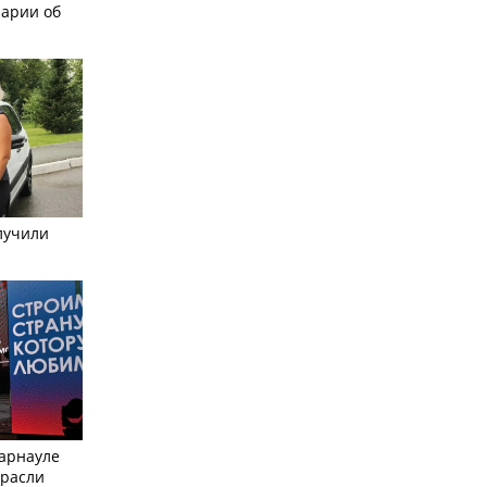
рарии об
лучили
Барнауле
трасли