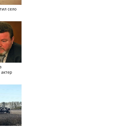
тил село
в
 актер