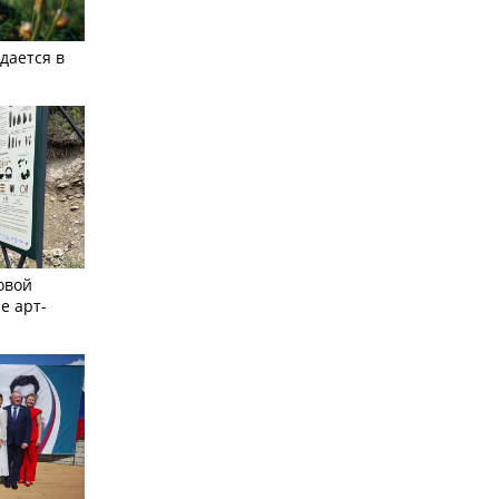
дается в
овой
е арт-