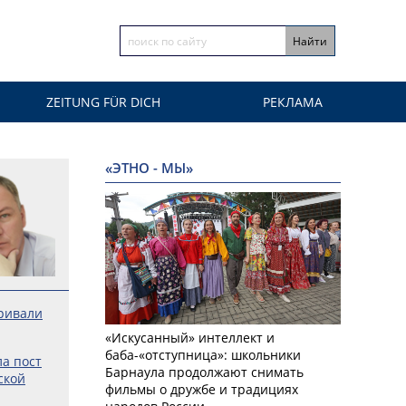
ZEITUNG FÜR DICH
РЕКЛАМА
«ЭТНО - МЫ»
ривали
«Искусанный» интеллект и
баба-«отступница»: школьники
а пост
Барнаула продолжают снимать
ской
фильмы о дружбе и традициях