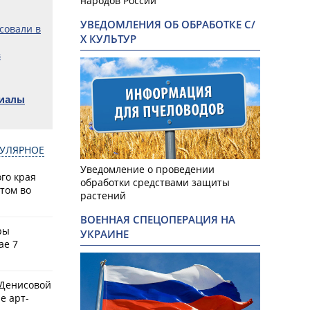
народов России
УВЕДОМЛЕНИЯ ОБ ОБРАБОТКЕ С/
совали в
Х КУЛЬТУР
в
риалы
УЛЯРНОЕ
Уведомление о проведении
го края
обработки средствами защиты
том во
растений
ВОЕННАЯ СПЕЦОПЕРАЦИЯ НА
ры
УКРАИНЕ
ае 7
 Денисовой
е арт-