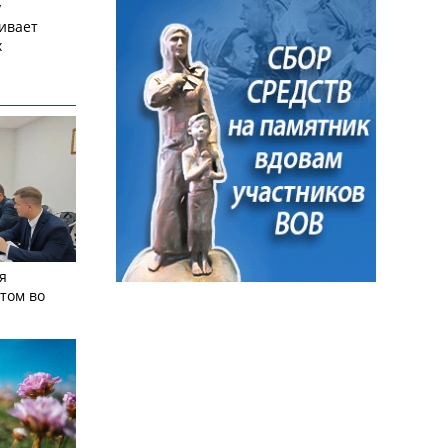
у
ивает
х
я
том во