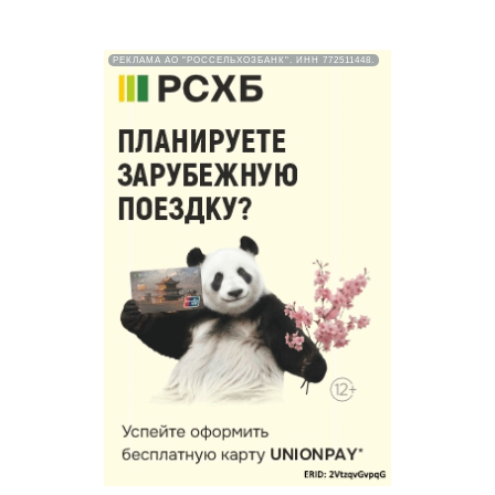
РЕКЛАМА АО "РОССЕЛЬХОЗБАНК". ИНН 772511448.