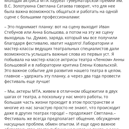
Молодая актриса МТА лауреат губернаторской премии им.
В.С. Золотухина Светлана Сатаева говорит, что для нее
была важна возможность общаться и работать на одной
сцене с большими профессионалами:
– Это поднимает планку: вот на сцену выходит Иван
Стебунов или Анна Большова, а потом на эту же сцену
выходишь ты. Думаю, заряда, который мы все получили
благодаря фестивалю, хватит надолго! Лаборатории и
мастер-классы ведущих театральных специалистов дали
возможность услышать важные слова из первых уст. Я
побывала на мастер-классе актрисы театра «Ленком» Анны
Большовой и в лаборатории критика Елены Ковальской.
Это важное событие для развития нашего театра в целом,
главное – удержать эту планку, а через два года провести
фестиваль еще лучше!
– Мы, актеры МТА, живем в отличном общежитии в двух
шагах от театра, а поскольку у нас много работы, то
большая часть жизни проходит в этом пространстве и
многие из нас зачастую просто не знают, что происходит
даже в других театрах города! – продолжает Светлана.–
Фестиваль же всегда предполагает общение, обсуждение
насущных проблем, обмен опытом. И еще одно важное