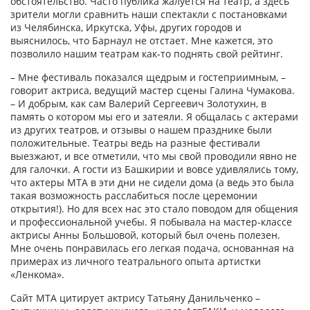
обстоятельство. Часто публика жалуется на театр, а здесь
зрители могли сравнить наши спектакли с постановками
из Челябинска, Иркутска, Уфы, других городов и
выяснилось, что Барнаул не отстает. Мне кажется, это
позволило нашим театрам как-то поднять свой рейтинг.
– Мне фестиваль показался щедрым и гостеприимным, –
говорит актриса, ведущий мастер сцены Галина Чумакова.
– И добрым, как сам Валерий Сергеевич Золотухин, в
память о котором мы его и затеяли. Я общалась с актерами
из других театров, и отзывы о нашем празднике были
положительные. Театры ведь на разные фестивали
выезжают, и все отметили, что мы свой проводили явно не
для галочки. А гости из Башкирии и вовсе удивлялись тому,
что актеры МТА в эти дни не сидели дома (а ведь это была
такая возможность расслабиться после церемонии
открытия!). Но для всех нас это стало поводом для общения
и профессиональной учебы. Я побывала на мастер-классе
актрисы Анны Большовой, который был очень полезен.
Мне очень понравилась его легкая подача, основанная на
примерах из личного театрального опыта артистки
«Ленкома».
Сайт МТА цитирует актрису Татьяну Данильченко –