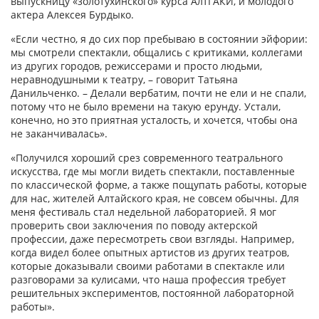
выпускницу «золотухинского» курса АлтГАКИ, и молодого
актера Алексея Бурдыко.
«Если честно, я до сих пор пребываю в состоянии эйфории:
мы смотрели спектакли, общались с критиками, коллегами
из других городов, режиссерами и просто людьми,
неравнодушными к театру, – говорит Татьяна
Данильченко. – Делали вербатим, почти не ели и не спали,
потому что не было времени на такую ерунду. Устали,
конечно, но это приятная усталость, и хочется, чтобы она
не заканчивалась».
«Получился хороший срез современного театрального
искусства, где мы могли видеть спектакли, поставленные
по классической форме, а также пощупать работы, которые
для нас, жителей Алтайского края, не совсем обычны. Для
меня фестиваль стал недельной лабораторией. Я мог
проверить свои заключения по поводу актерской
профессии, даже пересмотреть свои взгляды. Например,
когда видел более опытных артистов из других театров,
которые доказывали своими работами в спектакле или
разговорами за кулисами, что наша профессия требует
решительных экспериментов, постоянной лабораторной
работы».