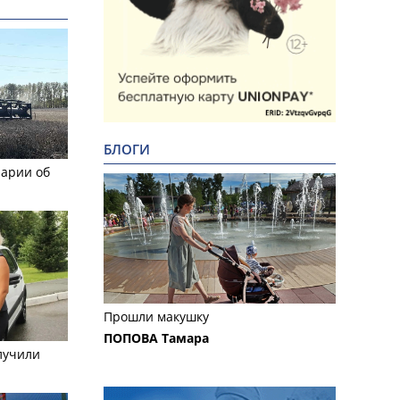
БЛОГИ
рарии об
Прошли макушку
ПОПОВА Тамара
лучили