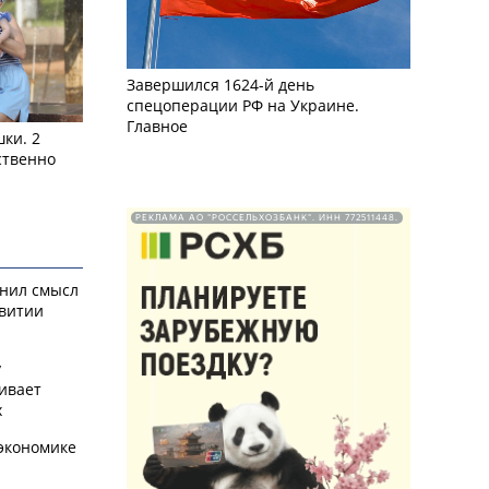
Завершился 1624-й день
спецоперации РФ на Украине.
Главное
ки. 2
ственно
РЕКЛАМА АО "РОССЕЛЬХОЗБАНК". ИНН 772511448.
снил смысл
звитии
у
ивает
х
экономике