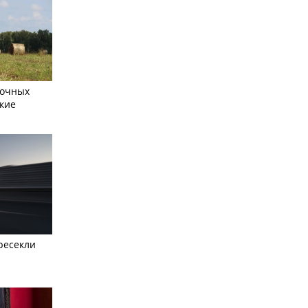
сочных
кие
ресекли