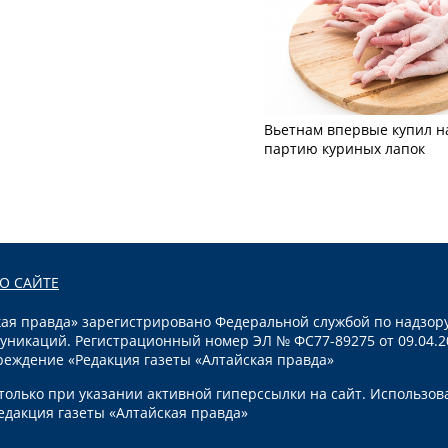
Вьетнам впервые купил н
партию куриных лапок
О САЙТЕ
я правда» зарегистрировано Федеральной службой по надзору
уникаций. Регистрационный номер ЭЛ № ФС77-89275 от 09.04.2
реждение «Редакция газеты «Алтайская правда»
олько при указании активной гиперссылки на сайт. Использов
едакция газеты «Алтайская правда»