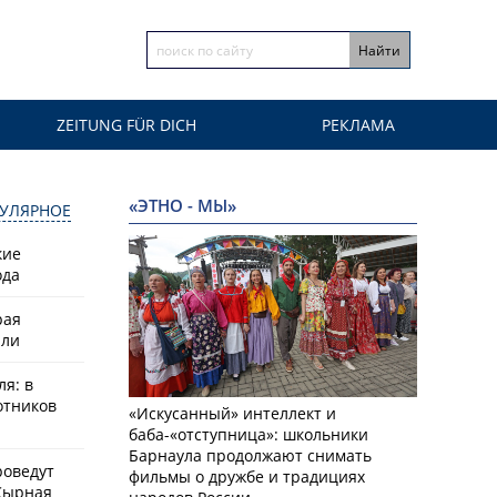
ZEITUNG FÜR DICH
РЕКЛАМА
«ЭТНО - МЫ»
УЛЯРНОЕ
кие
ода
рая
или
ля: в
отников
«Искусанный» интеллект и
баба-«отступница»: школьники
Барнаула продолжают снимать
роведут
фильмы о дружбе и традициях
Сырная