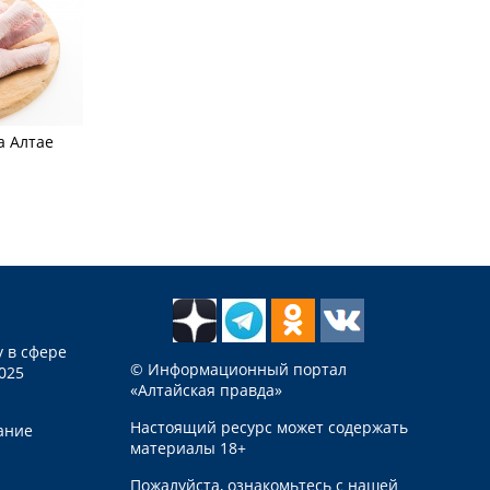
а Алтае
 в сфере
© Информационный портал
025
«Алтайская правда»
Настоящий ресурс может содержать
ание
материалы 18+
Пожалуйста, ознакомьтесь с нашей