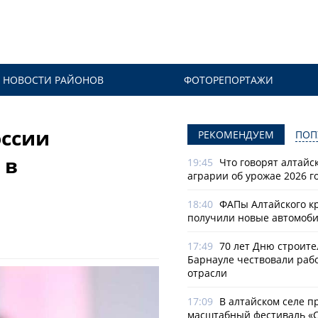
НОВОСТИ РАЙОНОВ
ФОТОРЕПОРТАЖИ
оссии
РЕКОМЕНДУЕМ
ПОП
 в
19:45
Что говорят алтайс
аграрии об урожае 2026 г
18:40
ФАПы Алтайского к
получили новые автомоб
17:49
70 лет Дню строите
Барнауле чествовали раб
отрасли
17:09
В алтайском селе п
масштабный фестиваль «