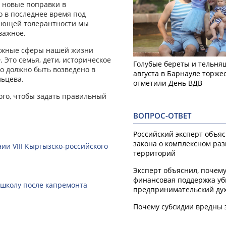
о новые поправки в
о в последнее время под
ающей толерантности мы
важное.
важные сферы нашей жизни
Это семья, дети, историческое
Голубые береты и тельняш
то должно быть возведено в
августа в Барнауле торже
льцева.
отметили День ВДВ
ого, чтобы задать правильный
ВОПРОС-ОТВЕТ
Российский эксперт объя
закона о комплексном ра
ии VIII Кыргызско-российского
территорий
Эксперт объяснил, почем
финансовая поддержка уб
 школу после капремонта
предпринимательский ду
Почему субсидии вредны 