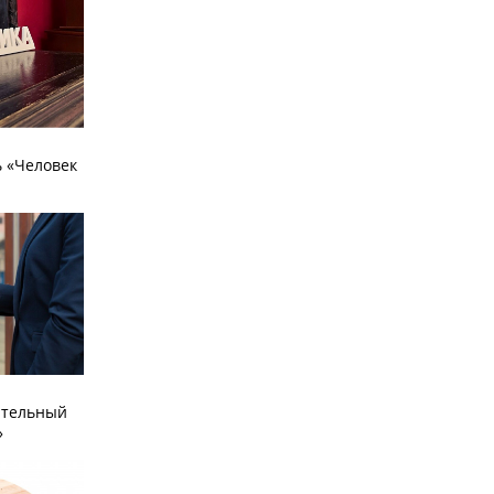
 «Человек
ательный
»