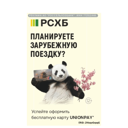
РЕКЛАМА АО "РОССЕЛЬХОЗБАНК". ИНН 772511448.