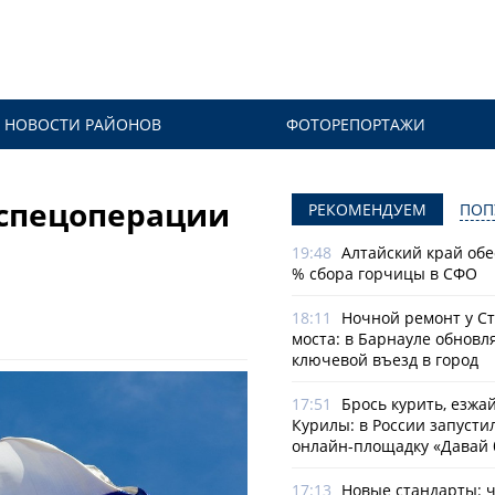
НОВОСТИ РАЙОНОВ
ФОТОРЕПОРТАЖИ
 спецоперации
РЕКОМЕНДУЕМ
ПОП
19:48
Алтайский край обе
% сбора горчицы в СФО
18:11
Ночной ремонт у С
моста: в Барнауле обновл
ключевой въезд в город
17:51
Брось курить, езжа
Курилы: в России запусти
онлайн-­площадку «Давай 
17:13
Новые стандарты: 