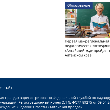
Образование
Первая межрегиональная
педагогическая экспедиц
«Алтайский код» пройдет 
Алтайском крае
О САЙТЕ
я правда» зарегистрировано Федеральной службой по надзору
уникаций. Регистрационный номер ЭЛ № ФС77-89275 от 09.04.2
реждение «Редакция газеты «Алтайская правда»