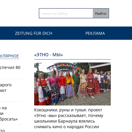
ZEITUNG FÜR DICH
РЕКЛАМА
«ЭТНО - МЫ»
УЛЯРНОЕ
спечил 80
тарого
яют
й на
Кокошники, руны и тухья: проект
ли
«Этно -мы» рассказывает, почему
бросать»
школьники Барнаула взялись
снимать кино о народах России
что