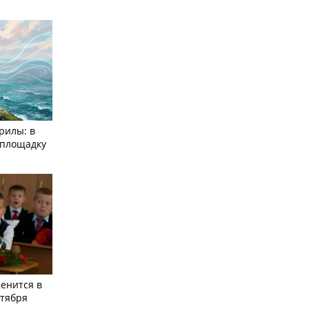
рилы: в
­площадку
енится в
нтября