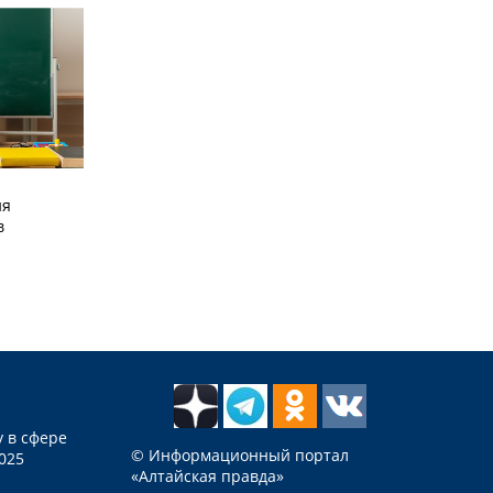
ия
в
 в сфере
© Информационный портал
025
«Алтайская правда»