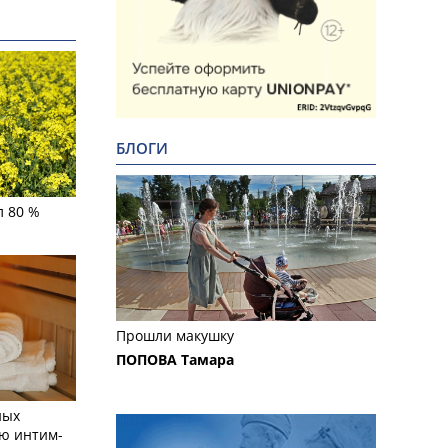
БЛОГИ
л 80 %
Прошли макушку
ПОПОВА Тамара
ных
ю интим-