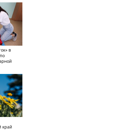
ок» в
по
тарной
й край