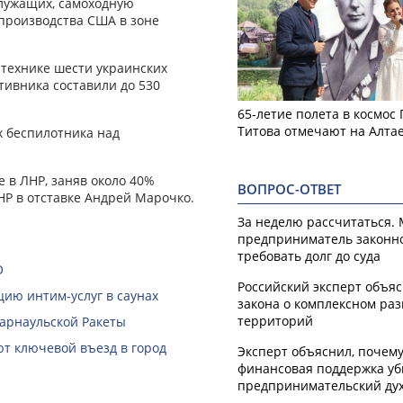
служащих, самоходную
 производства США в зоне
 технике шести украинских
отивника составили до 530
65-летие полета в космос
Титова отмечают на Алта
х беспилотника над
 в ЛНР, заняв около 40%
ВОПРОС-ОТВЕТ
НР в отставке Андрей Марочко.
За неделю рассчитаться.
предприниматель законн
требовать долг до суда
О
Российский эксперт объя
ию интим-услуг в саунах
закона о комплексном ра
территорий
Барнаульской Ракеты
ют ключевой въезд в город
Эксперт объяснил, почем
финансовая поддержка уб
предпринимательский ду