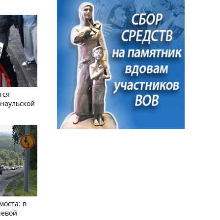
тся
рнаульской
моста: в
чевой