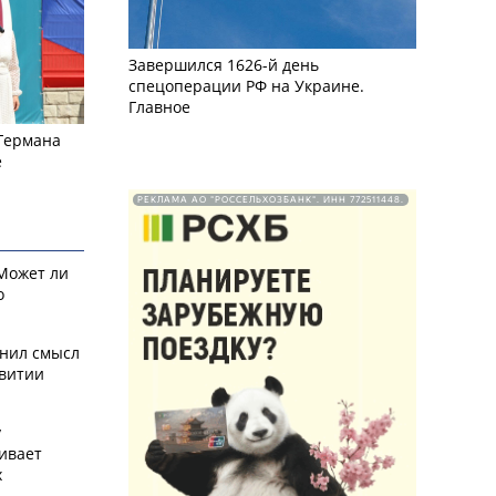
Завершился 1626-й день
спецоперации РФ на Украине.
Главное
 Германа
е
РЕКЛАМА АО "РОССЕЛЬХОЗБАНК". ИНН 772511448.
 Может ли
о
снил смысл
звитии
у
ивает
х