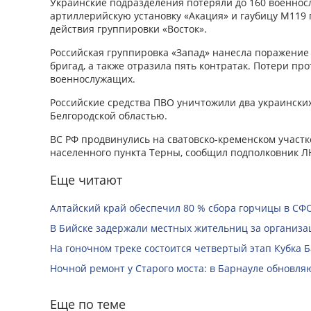
Украинские подразделения потеряли до 160 военно
артиллерийскую установку «Акация» и гаубицу М119
действия группировки «Восток».
Российская группировка «Запад» нанесла поражение
бригад, а также отразила пять контратак. Потери пр
военнослужащих.
Российские средства ПВО уничтожили два украински
Белгородской областью.
ВС РФ продвинулись на сватовско-кременском участке
населенного пункта Терны, сообщил подполковник Л
Еще читают
Алтайский край обеспечил 80 % сбора горчицы в СФ
В Бийске задержали местных жительниц за организац
На гоночном треке состоится четвертый этап Кубка 
Ночной ремонт у Старого моста: в Барнауле обновля
Еще по теме