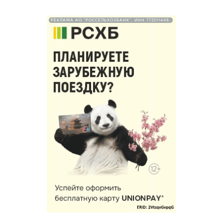
РЕКЛАМА АО "РОССЕЛЬХОЗБАНК". ИНН 772511448.