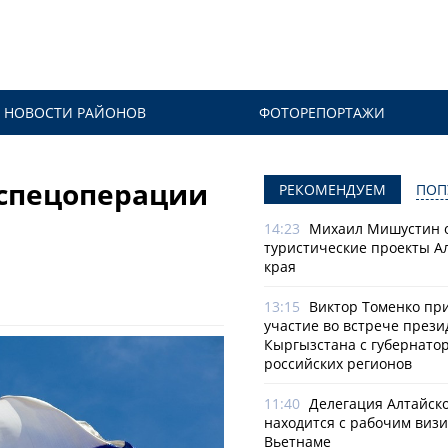
НОВОСТИ РАЙОНОВ
ФОТОРЕПОРТАЖИ
 спецоперации
РЕКОМЕНДУЕМ
ПОП
14:23
Михаил Мишустин 
туристические проекты А
края
13:15
Виктор Томенко пр
участие во встрече прези
Кыргызстана с губернато
российских регионов
11:40
Делегация Алтайско
находится с рабочим визи
Вьетнаме