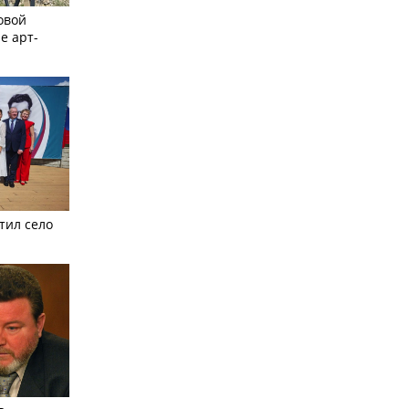
овой
е арт-
тил село