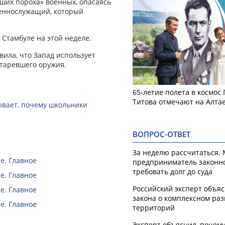
ших пороха» военных, опасаясь
оеннослужащий, который
 Стамбуле на этой неделе.
ила, что Запад использует
старевшего оружия.
65-летие полета в космос
Титова отмечают на Алта
зывает, почему школьники
ВОПРОС-ОТВЕТ
За неделю рассчитаться.
е. Главное
предприниматель законн
требовать долг до суда
е. Главное
Российский эксперт объя
е. Главное
закона о комплексном ра
е. Главное
территорий
Эксперт объяснил, почем