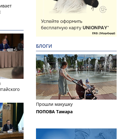
ивает
х
БЛОГИ
л
лтайского
Прошли макушку
ПОПОВА Тамара