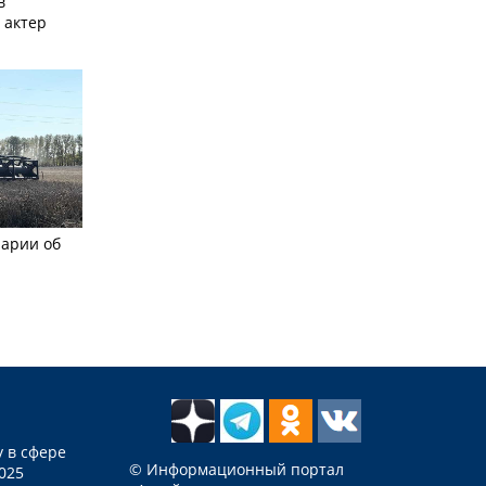
в
 актер
рарии об
 в сфере
© Информационный портал
025