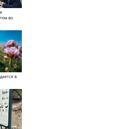
я
том во
дается в