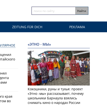
ZEITUNG FÜR DICH
РЕКЛАМА
«ЭТНО - МЫ»
УЛЯРНОЕ
оценил
лтайского
инял
дента
рами
Кокошники, руны и тухья: проект
«Этно -мы» рассказывает, почему
го края
школьники Барнаула взялись
том во
снимать кино о народах России