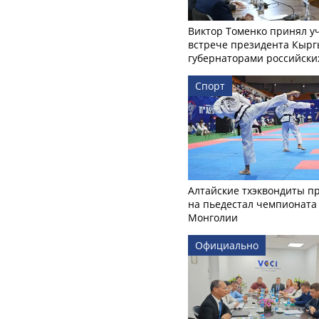
Виктор Томенко принял у
встрече президента Кырг
губернаторами российски
Спорт
Алтайские тхэквондиты п
на пьедестал чемпионата
Монголии
Официально