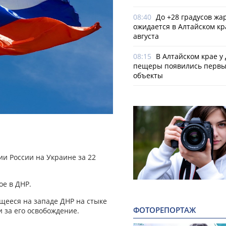
08:40
До +28 градусов жа
ожидается в Алтайском кр
августа
08:15
В Алтайском крае у
пещеры появились первы
объекты
и России на Украине за 22
ое в ДНР.
ящееся на западе ДНР на стыке
ФОТОРЕПОРТАЖ
 за его освобождение.