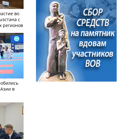
частие во
ызстана с
х регионов
робились
 Азии в