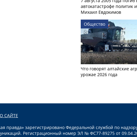
7 августа 2005 года погиб 
автокатастрофе политик и
Михаил Евдокимов
Общество
Что говорят алтайские аг
урожае 2026 года
О САЙТЕ
я правда» зарегистрировано Федеральной службой по надзору
уникаций. Регистрационный номер ЭЛ № ФС77-89275 от 09.04.2