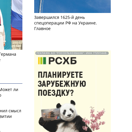
Завершился 1625-й день
спецоперации РФ на Украине.
Главное
 Германа
РЕКЛАМА АО "РОССЕЛЬХОЗБАНК". ИНН 772511448.
е
 Может ли
о
снил смысл
звитии
у