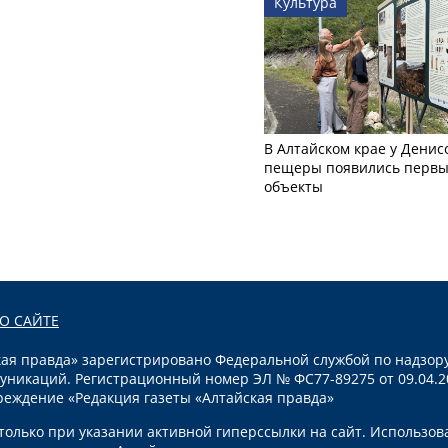
Культура
В Алтайском крае у Денис
пещеры появились первы
объекты
О САЙТЕ
я правда» зарегистрировано Федеральной службой по надзору
уникаций. Регистрационный номер ЭЛ № ФС77-89275 от 09.04.2
реждение «Редакция газеты «Алтайская правда»
олько при указании активной гиперссылки на сайт. Использов