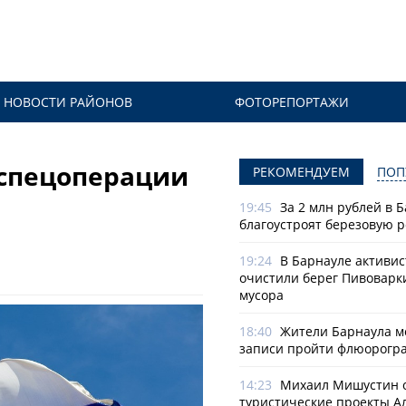
НОВОСТИ РАЙОНОВ
ФОТОРЕПОРТАЖИ
 спецоперации
РЕКОМЕНДУЕМ
ПОП
19:45
За 2 млн рублей в 
благоустроят березовую 
19:24
В Барнауле активи
очистили берег Пивоварк
мусора
18:40
Жители Барнаула мо
записи пройти флюорогр
14:23
Михаил Мишустин 
туристические проекты А