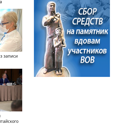
а
з записи
л
лтайского