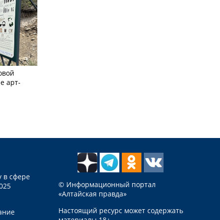
овой
е арт-
 в сфере
© Информационный портал
025
«Алтайская правда»
Настоящий ресурс может содержать
ание
материалы 18+