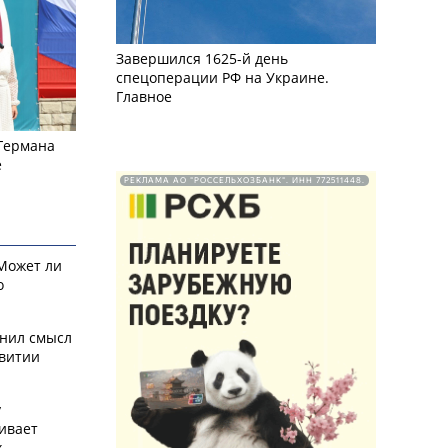
Завершился 1625-й день
спецоперации РФ на Украине.
Главное
 Германа
е
РЕКЛАМА АО "РОССЕЛЬХОЗБАНК". ИНН 772511448.
 Может ли
о
снил смысл
звитии
у
ивает
х