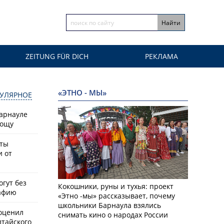
ZEITUNG FÜR DICH
РЕКЛАМА
«ЭТНО - МЫ»
УЛЯРНОЕ
Барнауле
рощу
сты
и от
гут без
Кокошники, руны и тухья: проект
афию
«Этно -мы» рассказывает, почему
школьники Барнаула взялись
оценил
снимать кино о народах России
лтайского