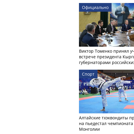
Официально
Виктор Томенко принял у
встрече президента Кырг
губернаторами российски
Спорт
Алтайские тхэквондиты п
на пьедестал чемпионата
Монголии