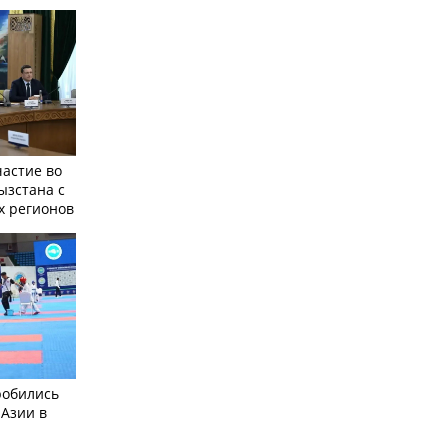
частие во
ызстана с
х регионов
робились
 Азии в