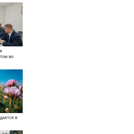
я
том во
дается в