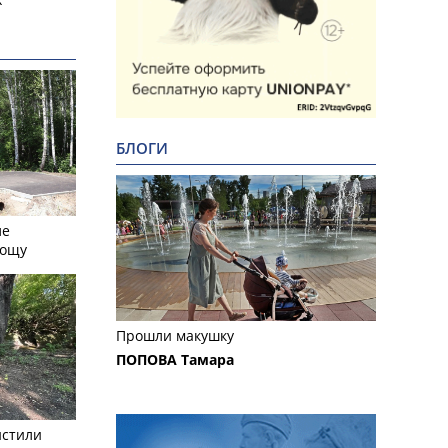
БЛОГИ
ле
рощу
Прошли макушку
ПОПОВА Тамара
истили