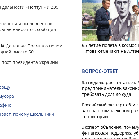
 дальности «Нептун» и 236
военной и околовоенной
ры не наносятся, сообщил
65-летие полета в космос
ША Дональда Трампа о новом
Титова отмечают на Алта
дней вместо 50.
а пост президента Украины.
ВОПРОС-ОТВЕТ
За неделю рассчитаться.
 рощу
предприниматель законн
требовать долг до суда
мусора
Российский эксперт объя
рафию
закона о комплексном ра
зывает, почему школьники
территорий
Эксперт объяснил, почем
финансовая поддержка уб
предпринимательский ду