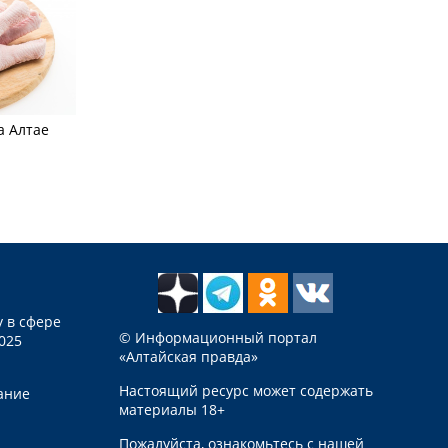
а Алтае
 в сфере
© Информационный портал
025
«Алтайская правда»
Настоящий ресурс может содержать
ание
материалы 18+
Пожалуйста, ознакомьтесь с нашей