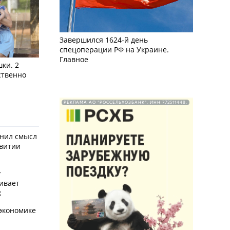
Завершился 1624-й день
спецоперации РФ на Украине.
Главное
ки. 2
ственно
РЕКЛАМА АО "РОССЕЛЬХОЗБАНК". ИНН 772511448.
снил смысл
звитии
у
ивает
х
экономике