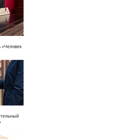
 «Человек
ательный
»