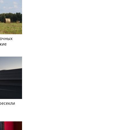
сочных
кие
ресекли