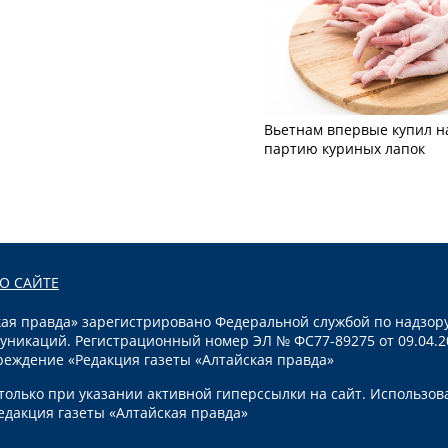
Вьетнам впервые купил н
партию куриных лапок
О САЙТЕ
я правда» зарегистрировано Федеральной службой по надзору
уникаций. Регистрационный номер ЭЛ № ФС77-89275 от 09.04.2
реждение «Редакция газеты «Алтайская правда»
олько при указании активной гиперссылки на сайт. Использов
едакция газеты «Алтайская правда»