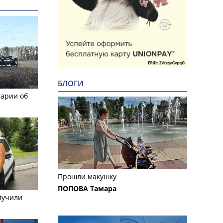
БЛОГИ
рарии об
Прошли макушку
ПОПОВА Тамара
лучили