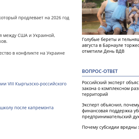
который продлевает на 2026 год
ся между США и Украиной,
Голубые береты и тельняш
ков.
августа в Барнауле торже
отметили День ВДВ
ство в конфликте на Украине
ВОПРОС-ОТВЕТ
Российский эксперт объя
ии VIII Кыргызско-российского
закона о комплексном ра
территорий
Эксперт объяснил, почем
 школу после капремонта
финансовая поддержка уб
предпринимательский ду
Почему субсидии вредны 