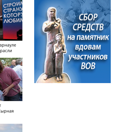
Барнауле
трасли
т
Сырная