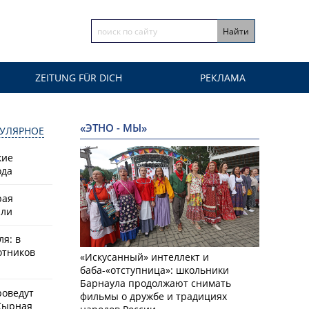
ZEITUNG FÜR DICH
РЕКЛАМА
«ЭТНО - МЫ»
УЛЯРНОЕ
кие
ода
рая
или
ля: в
отников
«Искусанный» интеллект и
баба-«отступница»: школьники
Барнаула продолжают снимать
роведут
фильмы о дружбе и традициях
Сырная