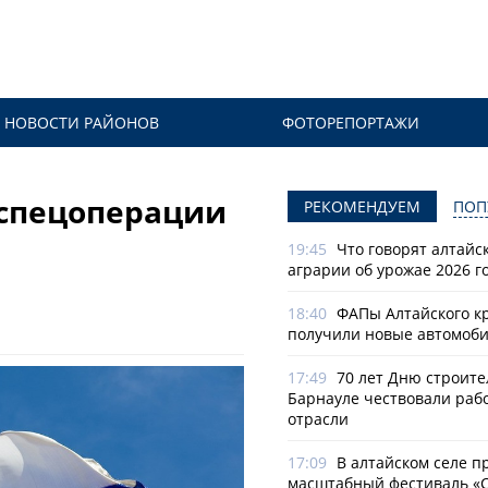
НОВОСТИ РАЙОНОВ
ФОТОРЕПОРТАЖИ
 спецоперации
РЕКОМЕНДУЕМ
ПОП
19:45
Что говорят алтайс
аграрии об урожае 2026 г
18:40
ФАПы Алтайского к
получили новые автомоб
17:49
70 лет Дню строите
Барнауле чествовали раб
отрасли
17:09
В алтайском селе п
масштабный фестиваль «