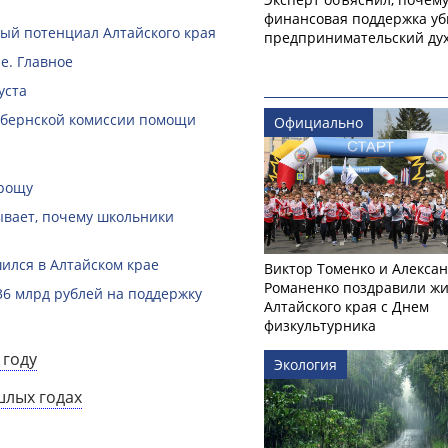
финансовая поддержка уб
й потенциал Алтайского края
предпринимательский ду
е. Главное
уста
губернской комиссии помощи
Официально
 рощу
зывает, почему школьники
ился в Алтайском крае
Виктор Томенко и Алекса
Романенко поздравили ж
36 млрд рублей на поддержку
Алтайского края с Днем
физкультурника
 году
Экология
шлых годах