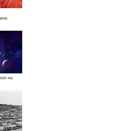
ине.
коп на