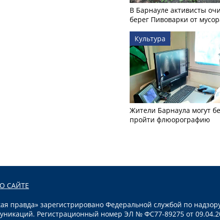
В Барнауле активисты оч
берег Пивоварки от мусор
Культура
Жители Барнаула могут бе
пройти флюорографию
О САЙТЕ
я правда» зарегистрировано Федеральной службой по надзору
уникаций. Регистрационный номер ЭЛ № ФС77-89275 от 09.04.2