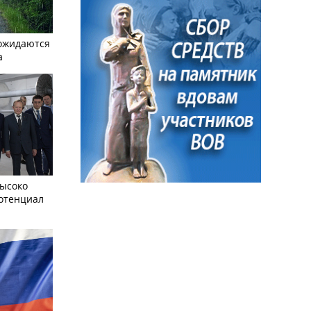
ожидаются
а
ысоко
отенциал