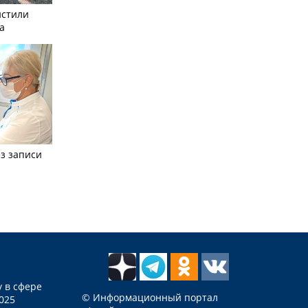
истили
а
з записи
 в сфере
© Информационный портал
025