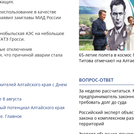
ужащих.
еиспользование в качестве
 заявил замглавы МИД России
ернобыльская АЭС на небольшое
ГАТЭ Гросси.
ные отключения
и, что причиной аварии стала
65-летие полета в космос
Титова отмечают на Алта
ВОПРОС-ОТВЕТ
жителей Алтайского края с Днем
За неделю рассчитаться.
предприниматель законн
 8 августа
требовать долг до суда
й потенциал Алтайского края
Российский эксперт объя
е. Главное
закона о комплексном ра
территорий
Эксперт объяснил, почем