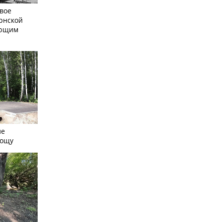
вое
рнской
ающим
ле
рощу