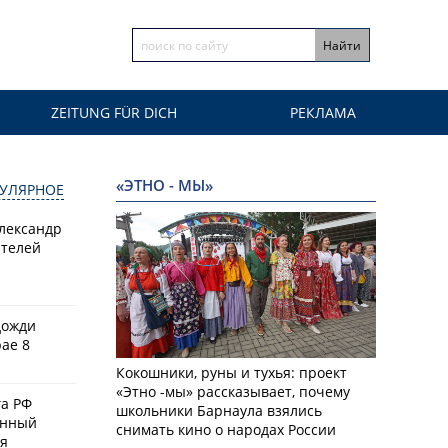
ZEITUNG FÜR DICH
РЕКЛАМА
«ЭТНО - МЫ»
УЛЯРНОЕ
Александр
ителей
дожди
ае 8
Кокошники, руны и тухья: проект
«Этно -мы» рассказывает, почему
а РФ
школьники Барнаула взялись
енный
снимать кино о народах России
ая