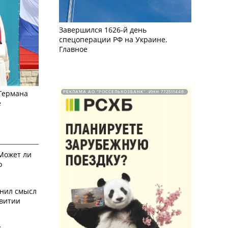
Завершился 1626-й день
спецоперации РФ на Украине.
Главное
 Германа
РЕКЛАМА АО "РОССЕЛЬХОЗБАНК". ИНН 772511448.
е
 Может ли
о
снил смысл
звитии
у