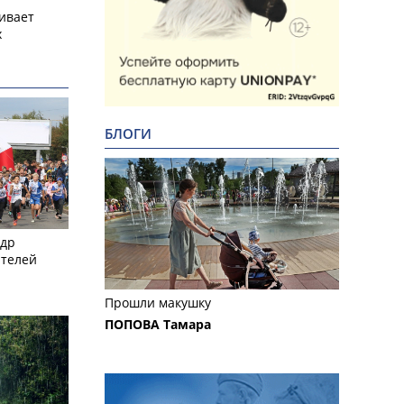
ивает
х
БЛОГИ
ндр
ителей
Прошли макушку
ПОПОВА Тамара